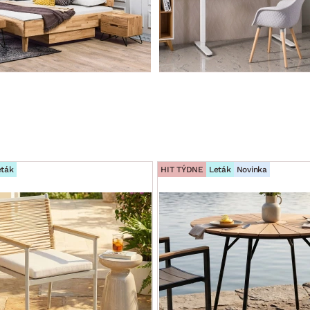
eták
HIT TÝDNE
Leták
Novinka