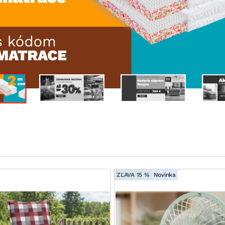
ENIE
DOMÁCE SPOTREBIČE
ZÁHRADNÉ 
avy
Zá
tavy
Z
avy
ZĽAVA 15 %
Novinka