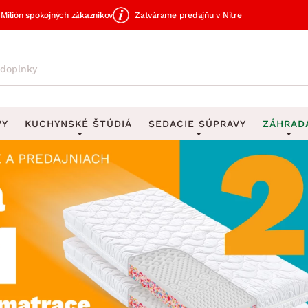
Milión spokojných zákazníkov
Zatvárame predajňu v Nitre
VY
KUCHYNSKÉ ŠTÚDIÁ
SEDACIE SÚPRAVY
ZÁHRAD
avy
DEKORÁCIE
Sedacie súpravy do U
UKLADANIE
čky
Obrazy
Vešiaky na kľ
avy
Rohové sedacie súpravy
Záhrad
Zrkadlá
Stojany na dá
tavy
Sedacie súpravy 3-2-1
Z
dlá
Hodiny
Stojany na no
avy
Sedacie súpravy na mieru
Vázy
Stojany na ob
vy
Zá
Zobrazit vše
Zobrazit vše
tavy
Z