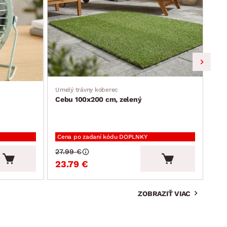
Umelý trávny koberec
Jedá
Cebu 100x200 cm, zelený
Ron
Cena po zadaní kódu DOPLNKY
Cen
27.99 €
94.
23.79 €
80
ZOBRAZIŤ VIAC