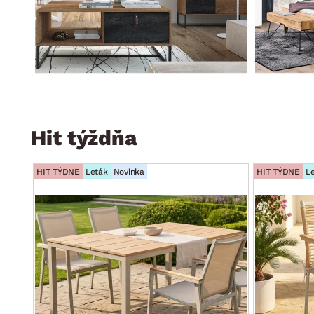
Hit týždňa
HIT TÝDNE
Leták
Novinka
HIT TÝDNE
L