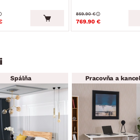
859.90 €
€
769.90 €
i
Spálňa
Pracovňa a kancel