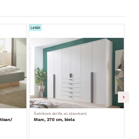
Leták
Leták
Šatníková skriňa so zásuvkami
Skri
tisan/
Marc, 270 cm, biela
Lim