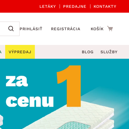
LETÁKY
PREDAJNE
KONTAKTY
PRIHLÁSIŤ
REGISTRÁCIA
KOŠÍK
A
VÝPREDAJ
BLOG
SLUŽBY
 A ORGANIZÁCIA
Záhradné sety
DROBNÉ BYTOVÉ DOPLNKY
úče
Kuchynské príslušenstvo
né stoličky a kreslá
ždniky
Kuchynské doplnky
áhradné lavice
viny
Kúpeľňové doplnky
Záhradné stoly
lečenie
Záhradné doplnky
hradné hojdačky
Zobrazit vše
áhradné lehátka