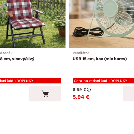
odsedák
Ventilátor
8 cm, vínový/sivý
USB 15 cm, kov (mix barev)
daní kódu DOPLNKY
Cena po zadaní kódu DOPLNKY
6.99 €
5.94 €