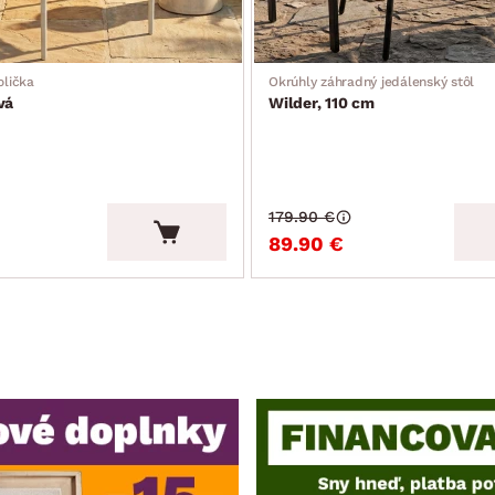
olička
Okrúhly záhradný jedálenský stôl
vá
Wilder, 110 cm
179.90 €
89.90 €