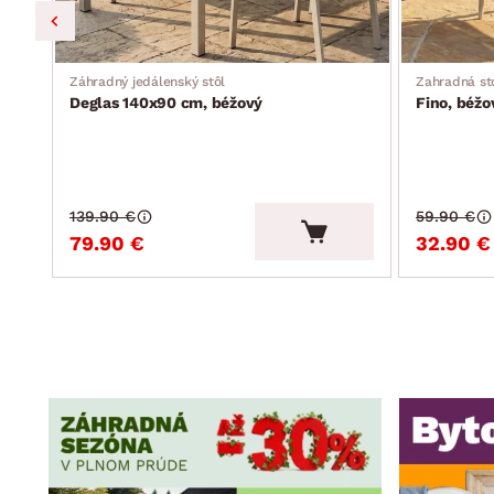
Záhradný jedálenský stôl
Zahradná st
Deglas 140x90 cm, béžový
Fino, béžo
139.90 €
59.90 €
79.90 €
32.90 €