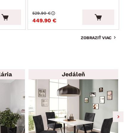
529.90 €
215
449.90 €
19
ZOBRAZIŤ VIAC
ária
Jedáleň