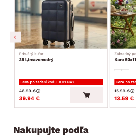
Príručný kufor
Záhradný p
38 l,tmavomodrý
Karo 50x11
Cena po zadaní kódu DOPLNKY
Cena po za
46.99 €
15.99 €
39.94 €
13.59 €
Nakupujte podľa