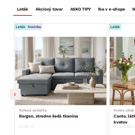
Leták
Akciový tovar
ASKO TIPY
Iba v e-shope
N
Leták
Novinka
Leták
ka,
Rohová sedačka
Kreslo ušiak
Bergen, stredne šedá tkanina
Canto, lát
kvetov