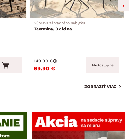
Súprava záhradného nábytku
Záhr
Taormina, 3 dielna
Mos
149.90 €
159
Nedostupné
69.90 €
99
ZOBRAZIŤ VIAC