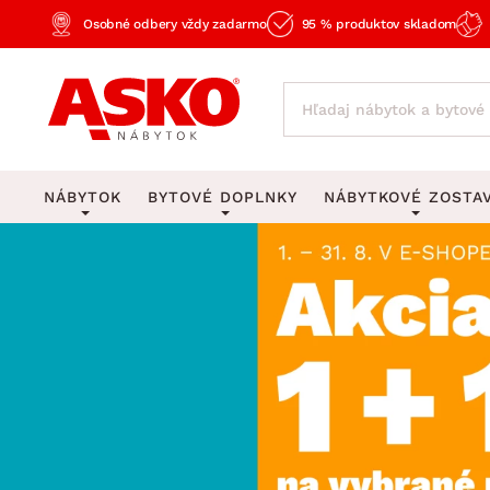
Osobné odbery vždy zadarmo
95 % produktov skladom
NÁBYTOK
BYTOVÉ DOPLNKY
NÁBYTKOVÉ ZOSTA
KOBERCE
OSVETLENIE
Obývacie zost
Veľké a stredné koberce
Stolové lampy a lampi
Spálňové zost
Behúne a malé koberce
Stropné osvetlenie
Kancelárske zos
Obývacia izba
Detské koberce
Lustre a závesné svieti
Kuchynské zost
Spálňa
Kúpeľňové predložky
Stojacie lampy
Detské zosta
Pracovňa a kancelária
Zobrazit vše
Zobrazit vše
Predsieňové zos