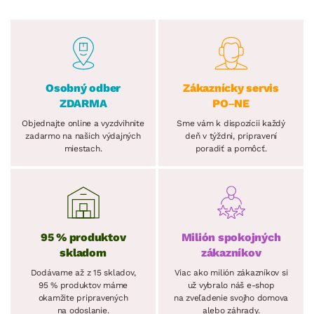
Osobný odber
Zákaznícky servis
ZDARMA
PO–NE
Objednajte online a vyzdvihnite
Sme vám k dispozícii každý
zadarmo na našich výdajných
deň v týždni, pripravení
miestach.
poradiť a pomôcť.
95 % produktov
Milión spokojných
skladom
zákazníkov
Dodávame až z 15 skladov,
Viac ako milión zákazníkov si
95 % produktov máme
už vybralo náš e-shop
okamžite pripravených
na zveľadenie svojho domova
na odoslanie.
alebo záhrady.