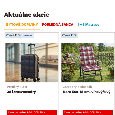
Aktuálne akcie
BYTOVÉ DOPLNKY
POSLEDNÁ ŠANCA
1 + 1 Matrace
ZĽAVA 15 %
Novinka
ZĽAVA 15 %
Príručný kufor
Záhradný podsedák
38 l,tmavomodrý
Karo 50x118 cm, vínový/sivý
Cena po zadaní kódu DOPLNKY
Cena po zadaní kódu DOPLNKY