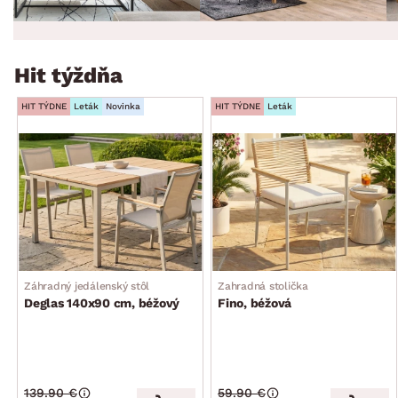
Hit týždňa
HIT TÝDNE
Leták
Novinka
HIT TÝDNE
Leták
Záhradný jedálenský stôl
Zahradná stolička
Deglas 140x90 cm, béžový
Fino, béžová
139.90 €
59.90 €