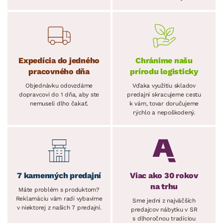
Expedícia do jedného
Chránime našu
pracovného dňa
prírodu logisticky
Objednávku odovzdáme
Vďaka využitiu skladov
dopravcovi do 1 dňa, aby ste
predajní skracujeme cestu
nemuseli dlho čakať.
k vám, tovar doručujeme
rýchlo a nepoškodený.
7 kamenných predajní
Viac ako 30 rokov
na trhu
Máte problém s produktom?
Reklamáciu vám radi vybavíme
Sme jedni z najväčších
v niektorej z našich 7 predajní.
predajcov nábytku v SR
s dlhoročnou tradíciou