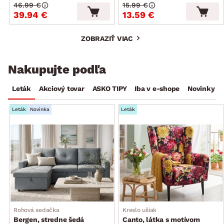
46.99 €
15.99 €
39.94 €
13.59 €
ZOBRAZIŤ VIAC
Nakupujte podľa
Leták
Akciový tovar
ASKO TIPY
Iba v e-shope
Novinky
Leták
Novinka
Leták
Rohová sedačka
Kreslo ušiak
Bergen, stredne šedá
Canto, látka s motívom