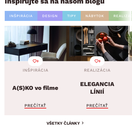
Inšpirujte sa na našom blogu
INŠPIRÁCIA
DESIGN
TIPY
NÁBYTOK
REALIZÁ
0
0
INŠPIRÁCIA
REALIZÁCIA
ELEGANCIA
A(S)KO vo filme
LÍNIÍ
PREČÍTAŤ
PREČÍTAŤ
VŠETKY ČLÁNKY