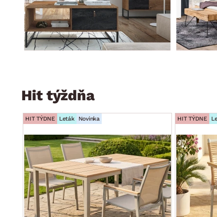
Hit týždňa
HIT TÝDNE
Leták
Novinka
HIT TÝDNE
L