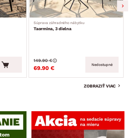
Súprava záhradného nábytku
Záhr
Taormina, 3 dielna
Mos
149.90 €
159
Nedostupné
69.90 €
99
ZOBRAZIŤ VIAC