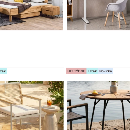
eták
HIT TÝDNE
Leták
Novinka