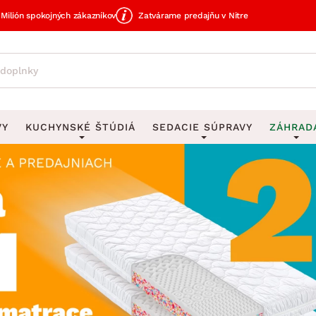
Milión spokojných zákazníkov
Zatvárame predajňu v Nitre
VY
KUCHYNSKÉ ŠTÚDIÁ
SEDACIE SÚPRAVY
ZÁHRAD
avy
DEKORÁCIE
Sedacie súpravy do U
UKLADANIE
čky
Obrazy
Vešiaky na kľ
avy
Rohové sedacie súpravy
Záhrad
Zrkadlá
Stojany na dá
tavy
Sedacie súpravy 3-2-1
Z
dlá
Hodiny
Stojany na no
avy
Sedacie súpravy na mieru
Vázy
Stojany na ob
vy
Zá
Zobrazit vše
Zobrazit vše
tavy
Z