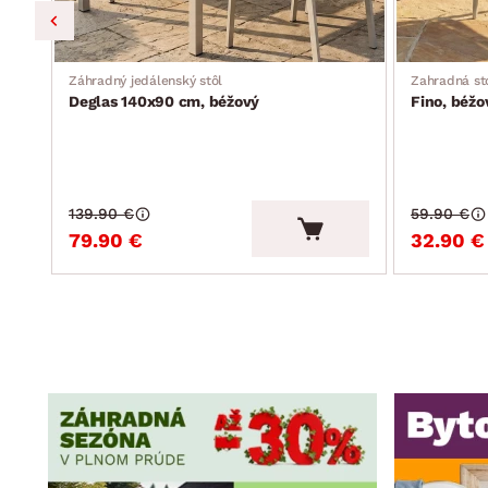
Záhradný jedálenský stôl
Zahradná st
Deglas 140x90 cm, béžový
Fino, béžo
139.90 €
59.90 €
79.90 €
32.90 €