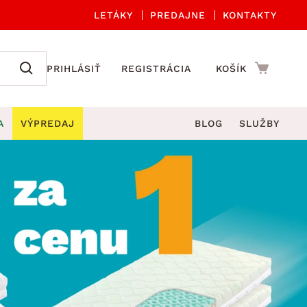
LETÁKY
PREDAJNE
KONTAKTY
PRIHLÁSIŤ
REGISTRÁCIA
KOŠÍK
A
VÝPREDAJ
BLOG
SLUŽBY
 A ORGANIZÁCIA
Záhradné sety
DROBNÉ BYTOVÉ DOPLNKY
úče
Kuchynské príslušenstvo
né stoličky a kreslá
ždniky
Kuchynské doplnky
áhradné lavice
viny
Kúpeľňové doplnky
Záhradné stoly
lečenie
Záhradné doplnky
hradné hojdačky
Zobrazit vše
áhradné lehátka