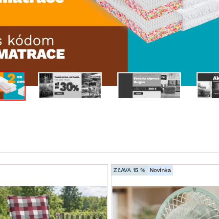
ENIE
DOMÁCE SPOTREBIČE
ZÁHRADNÉ 
avy
Zá
tavy
Z
avy
ZĽAVA 15 %
Novinka