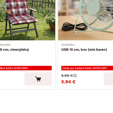
odsedák
Ventilátor
8 cm, vínový/sivý
USB 15 cm, kov (mix barev)
daní kódu DOPLNKY
Cena po zadaní kódu DOPLNKY
6.99 €
5.94 €