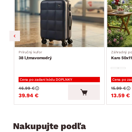
Príručný kufor
Záhradný p
38 l,tmavomodrý
Karo 50x11
Cena po zadaní kódu DOPLNKY
Cena po za
46.99 €
15.99 €
39.94 €
13.59 €
Nakupujte podľa