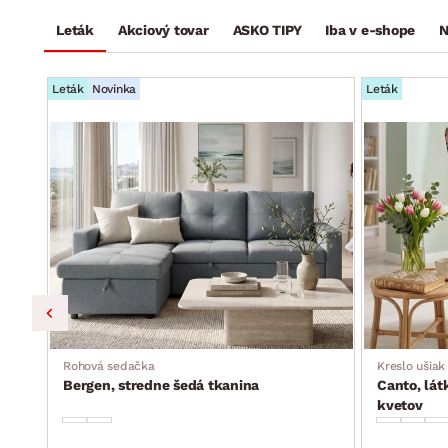
Leták
Akciový tovar
ASKO TIPY
Iba v e-shope
N
Leták
Novinka
Leták
Rohová sedačka
Kreslo ušiak
Bergen, stredne šedá tkanina
Canto, lát
kvetov