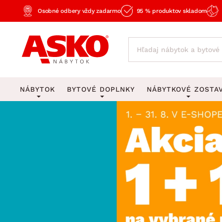
Osobné odbery vždy zadarmo
95 % produktov skladom
NÁBYTOK
BYTOVÉ DOPLNKY
NÁBYTKOVÉ ZOSTA
KOBERCE
OSVETLENIE
Obývacie zost
Veľké a stredné koberce
Stolové lampy a lampi
Spálňové zost
Behúne a malé koberce
Stropné osvetlenie
Kancelárske zos
Obývacia izba
Detské koberce
Lustre a závesné svieti
Kuchynské zost
Spálňa
Kúpeľňové predložky
Stojacie lampy
Detské zosta
Pracovňa a kancelária
Zobrazit vše
Zobrazit vše
Predsieňové zos