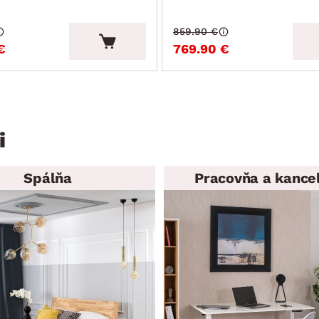
859.90 €
€
769.90 €
i
Spálňa
Pracovňa a kancel