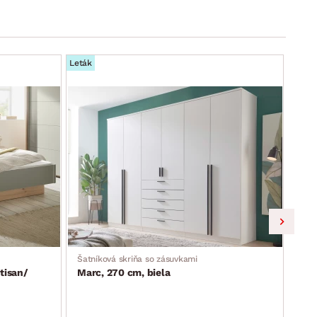
Leták
Leták
Šatníková skriňa so zásuvkami
Skri
tisan/
Marc, 270 cm, biela
Lim