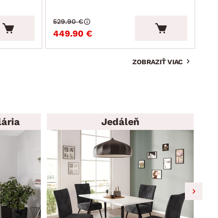
529.90 €
215
449.90 €
19
ZOBRAZIŤ VIAC
ária
Jedáleň