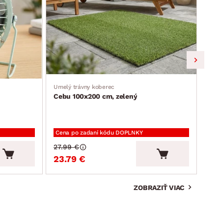
Umelý trávny koberec
Jedá
Cebu 100x200 cm, zelený
Ron
Cena po zadaní kódu DOPLNKY
Cen
27.99 €
94.
23.79 €
80
ZOBRAZIŤ VIAC