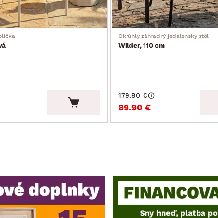
olička
Okrúhly záhradný jedálenský stôl
vá
Wilder, 110 cm
179.90 €
89.90 €