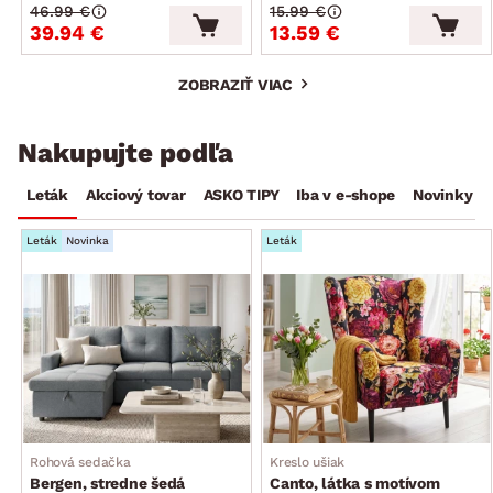
46.99 €
15.99 €
39.94 €
13.59 €
ZOBRAZIŤ VIAC
Nakupujte podľa
Leták
Akciový tovar
ASKO TIPY
Iba v e-shope
Novinky
Leták
Novinka
Leták
Rohová sedačka
Kreslo ušiak
Bergen, stredne šedá
Canto, látka s motívom