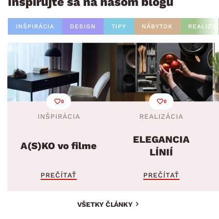
Inšpirujte sa na našom blogu
INŠPIRÁCIA
DESIGN
TIPY
NÁBYTOK
REALIZÁ
0
0
INŠPIRÁCIA
REALIZÁCIA
ELEGANCIA
A(S)KO vo filme
LÍNIÍ
PREČÍTAŤ
PREČÍTAŤ
VŠETKY ČLÁNKY