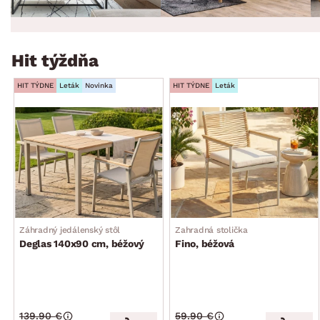
Hit týždňa
HIT TÝDNE
Leták
Novinka
HIT TÝDNE
Leták
Záhradný jedálenský stôl
Zahradná stolička
Deglas 140x90 cm, béžový
Fino, béžová
139.90 €
59.90 €