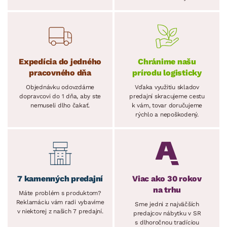
Expedícia do jedného
Chránime našu
pracovného dňa
prírodu logisticky
Objednávku odovzdáme
Vďaka využitiu skladov
dopravcovi do 1 dňa, aby ste
predajní skracujeme cestu
nemuseli dlho čakať.
k vám, tovar doručujeme
rýchlo a nepoškodený.
7 kamenných predajní
Viac ako 30 rokov
na trhu
Máte problém s produktom?
Reklamáciu vám radi vybavíme
Sme jedni z najväčších
v niektorej z našich 7 predajní.
predajcov nábytku v SR
s dlhoročnou tradíciou