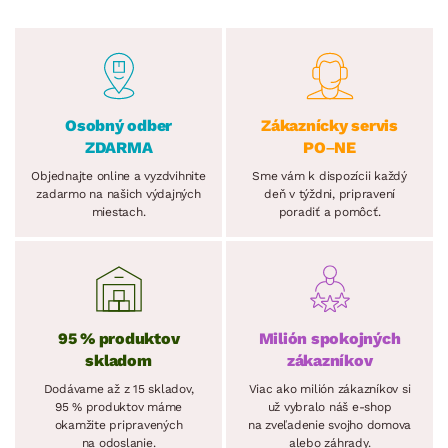
Osobný odber
Zákaznícky servis
ZDARMA
PO–NE
Objednajte online a vyzdvihnite
Sme vám k dispozícii každý
zadarmo na našich výdajných
deň v týždni, pripravení
miestach.
poradiť a pomôcť.
95 % produktov
Milión spokojných
skladom
zákazníkov
Dodávame až z 15 skladov,
Viac ako milión zákazníkov si
95 % produktov máme
už vybralo náš e-shop
okamžite pripravených
na zveľadenie svojho domova
na odoslanie.
alebo záhrady.