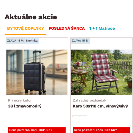
Aktuálne akcie
BYTOVÉ DOPLNKY
POSLEDNÁ ŠANCA
1 + 1 Matrace
ZĽAVA 15 %
Novinka
ZĽAVA 15 %
Príručný kufor
Záhradný podsedák
38 l,tmavomodrý
Karo 50x118 cm, vínový/sivý
Cena po zadaní kódu DOPLNKY
Cena po zadaní kódu DOPLNKY