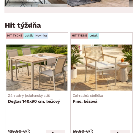
Hit týždňa
HIT TÝDNE
Leták
Novinka
HIT TÝDNE
Leták
Záhradný jedálenský stôl
Zahradná stolička
Deglas 140x90 cm, béžový
Fino, béžová
139.90 €
59.90 €