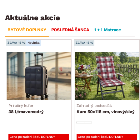
Aktuálne akcie
BYTOVÉ DOPLNKY
POSLEDNÁ ŠANCA
1 + 1 Matrace
ZĽAVA 15 %
Novinka
ZĽAVA 15 %
Príručný kufor
Záhradný podsedák
38 l,tmavomodrý
Karo 50x118 cm, vínový/sivý
Cena po zadaní kódu DOPLNKY
Cena po zadaní kódu DOPLNKY