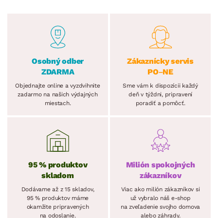
Osobný odber
Zákaznícky servis
ZDARMA
PO–NE
Objednajte online a vyzdvihnite
Sme vám k dispozícii každý
zadarmo na našich výdajných
deň v týždni, pripravení
miestach.
poradiť a pomôcť.
95 % produktov
Milión spokojných
skladom
zákazníkov
Dodávame až z 15 skladov,
Viac ako milión zákazníkov si
95 % produktov máme
už vybralo náš e-shop
okamžite pripravených
na zveľadenie svojho domova
na odoslanie.
alebo záhrady.