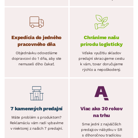
Expedícia do jedného
Chránime našu
pracovného dňa
prírodu logisticky
Objednávku odovzdáme
Vďaka využitiu skladov
dopravcovi do 1 dňa, aby ste
predajní skracujeme cestu
nemuseli dlho čakať.
k vám, tovar doručujeme
rýchlo a nepoškodený.
7 kamenných predajní
Viac ako 30 rokov
na trhu
Máte problém s produktom?
Reklamáciu vám radi vybavíme
Sme jedni z najväčších
v niektorej z našich 7 predajní.
predajcov nábytku v SR
s dlhoročnou tradíciou