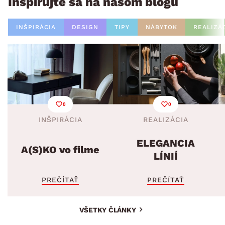
Inšpirujte sa na našom blogu
INŠPIRÁCIA
DESIGN
TIPY
NÁBYTOK
REALIZÁ
0
0
INŠPIRÁCIA
REALIZÁCIA
ELEGANCIA
A(S)KO vo filme
LÍNIÍ
PREČÍTAŤ
PREČÍTAŤ
VŠETKY ČLÁNKY