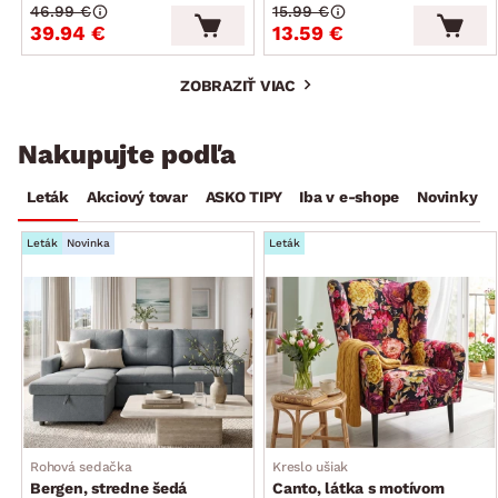
46.99 €
15.99 €
39.94 €
13.59 €
ZOBRAZIŤ VIAC
Nakupujte podľa
Leták
Akciový tovar
ASKO TIPY
Iba v e-shope
Novinky
Leták
Novinka
Leták
Rohová sedačka
Kreslo ušiak
Bergen, stredne šedá
Canto, látka s motívom