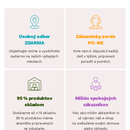
Osobný odber
Zákaznícky servis
ZDARMA
PO–NE
Objednajte online a vyzdvihnite
Sme vám k dispozícii každý
zadarmo na našich výdajných
deň v týždni, pripravení
miestach.
poradiť a pomôcť.
95 % produktov
Milión spokojných
skladom
zákazníkov
Dodávame až z 15 skladov,
Viac ako milión zákazníkov si
95 % produktov máme
už vybralo náš e-shop
okamžite pripravených
na zveľadenie svojho domova
na odoslanie.
alebo záhrady.