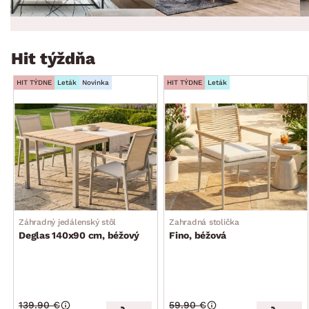
Hit týždňa
HIT TÝDNE
Leták
Novinka
HIT TÝDNE
Leták
Záhradný jedálenský stôl
Zahradná stolička
Deglas 140x90 cm, béžový
Fino, béžová
139.90 €
59.90 €