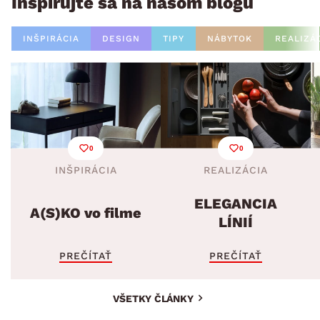
Inšpirujte sa na našom blogu
INŠPIRÁCIA
DESIGN
TIPY
NÁBYTOK
REALIZÁ
0
0
INŠPIRÁCIA
REALIZÁCIA
ELEGANCIA
A(S)KO vo filme
LÍNIÍ
PREČÍTAŤ
PREČÍTAŤ
VŠETKY ČLÁNKY