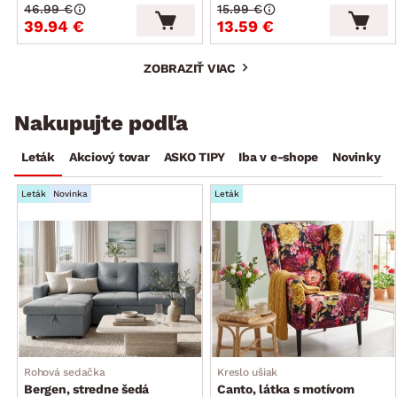
46.99 €
15.99 €
39.94 €
13.59 €
ZOBRAZIŤ VIAC
Nakupujte podľa
Leták
Akciový tovar
ASKO TIPY
Iba v e-shope
Novinky
Leták
Novinka
Leták
Rohová sedačka
Kreslo ušiak
Bergen, stredne šedá
Canto, látka s motívom