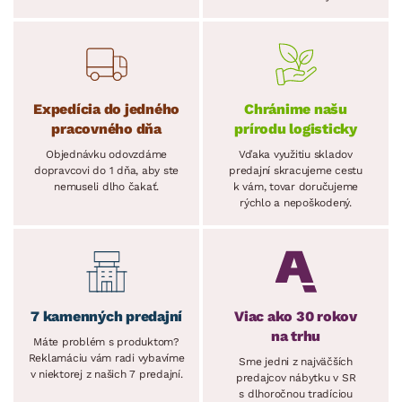
Expedícia do jedného
Chránime našu
pracovného dňa
prírodu logisticky
Objednávku odovzdáme
Vďaka využitiu skladov
dopravcovi do 1 dňa, aby ste
predajní skracujeme cestu
nemuseli dlho čakať.
k vám, tovar doručujeme
rýchlo a nepoškodený.
7 kamenných predajní
Viac ako 30 rokov
na trhu
Máte problém s produktom?
Reklamáciu vám radi vybavíme
Sme jedni z najväčších
v niektorej z našich 7 predajní.
predajcov nábytku v SR
s dlhoročnou tradíciou