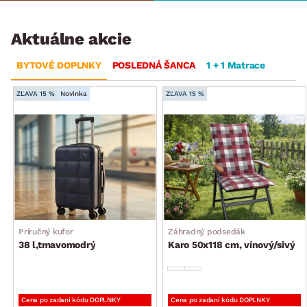
Aktuálne akcie
BYTOVÉ DOPLNKY
POSLEDNÁ ŠANCA
1 + 1 Matrace
ZĽAVA 15 %
Novinka
ZĽAVA 15 %
Príručný kufor
Záhradný podsedák
38 l,tmavomodrý
Karo 50x118 cm, vínový/sivý
Cena po zadaní kódu DOPLNKY
Cena po zadaní kódu DOPLNKY