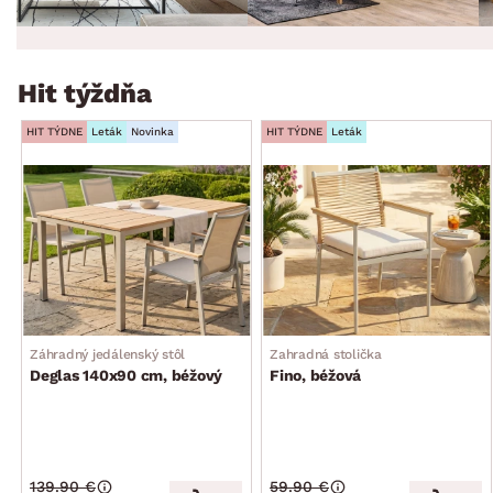
Hit týždňa
HIT TÝDNE
Leták
Novinka
HIT TÝDNE
Leták
Záhradný jedálenský stôl
Zahradná stolička
Deglas 140x90 cm, béžový
Fino, béžová
139.90 €
59.90 €