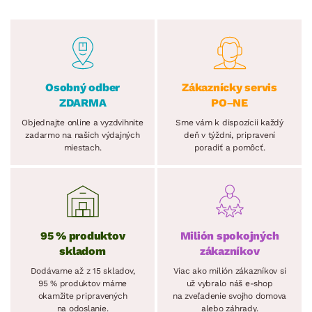
Osobný odber
Zákaznícky servis
ZDARMA
PO–NE
Objednajte online a vyzdvihnite
Sme vám k dispozícii každý
zadarmo na našich výdajných
deň v týždni, pripravení
miestach.
poradiť a pomôcť.
95 % produktov
Milión spokojných
skladom
zákazníkov
Dodávame až z 15 skladov,
Viac ako milión zákazníkov si
95 % produktov máme
už vybralo náš e-shop
okamžite pripravených
na zveľadenie svojho domova
na odoslanie.
alebo záhrady.