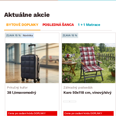
Aktuálne akcie
BYTOVÉ DOPLNKY
POSLEDNÁ ŠANCA
1 + 1 Matrace
ZĽAVA 15 %
Novinka
ZĽAVA 15 %
Príručný kufor
Záhradný podsedák
38 l,tmavomodrý
Karo 50x118 cm, vínový/sivý
Cena po zadaní kódu DOPLNKY
Cena po zadaní kódu DOPLNKY