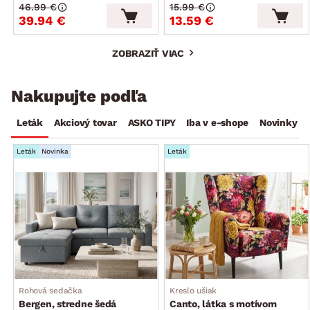
46.99 €
15.99 €
39.94 €
13.59 €
ZOBRAZIŤ VIAC
Nakupujte podľa
Leták
Akciový tovar
ASKO TIPY
Iba v e-shope
Novinky
Leták
Novinka
Leták
Rohová sedačka
Kreslo ušiak
Bergen, stredne šedá
Canto, látka s motívom