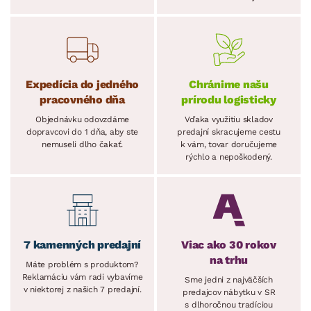
Expedícia do jedného
Chránime našu
pracovného dňa
prírodu logisticky
Objednávku odovzdáme
Vďaka využitiu skladov
dopravcovi do 1 dňa, aby ste
predajní skracujeme cestu
nemuseli dlho čakať.
k vám, tovar doručujeme
rýchlo a nepoškodený.
7 kamenných predajní
Viac ako 30 rokov
na trhu
Máte problém s produktom?
Reklamáciu vám radi vybavíme
Sme jedni z najväčších
v niektorej z našich 7 predajní.
predajcov nábytku v SR
s dlhoročnou tradíciou