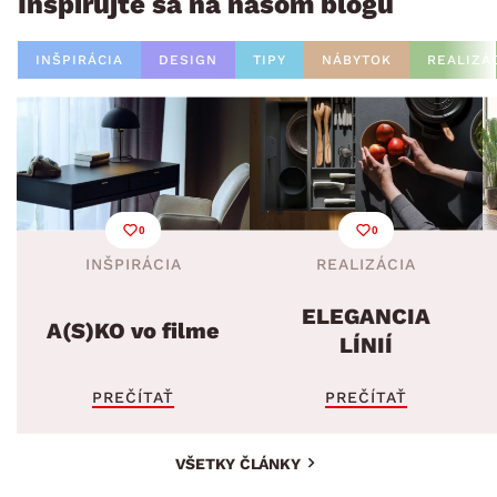
Inšpirujte sa na našom blogu
INŠPIRÁCIA
DESIGN
TIPY
NÁBYTOK
REALIZÁ
0
0
INŠPIRÁCIA
REALIZÁCIA
ELEGANCIA
A(S)KO vo filme
LÍNIÍ
PREČÍTAŤ
PREČÍTAŤ
VŠETKY ČLÁNKY