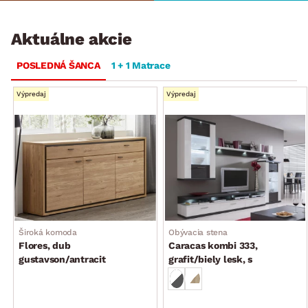
Aktuálne akcie
POSLEDNÁ ŠANCA
1 + 1 Matrace
Výpredaj
Výpredaj
Široká komoda
Obývacia stena
Flores, dub
Caracas kombi 333,
gustavson/antracit
grafit/biely lesk, s
osvetlením