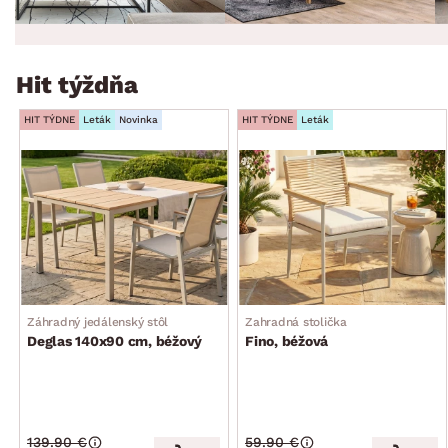
Hit týždňa
HIT TÝDNE
Leták
Novinka
HIT TÝDNE
Leták
Záhradný jedálenský stôl
Zahradná stolička
Deglas 140x90 cm, béžový
Fino, béžová
139.90 €
59.90 €