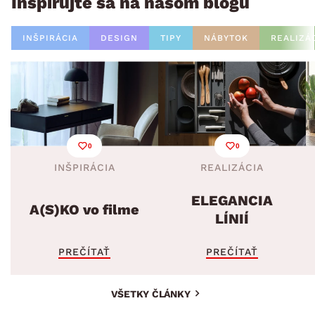
Inšpirujte sa na našom blogu
INŠPIRÁCIA
DESIGN
TIPY
NÁBYTOK
REALIZÁ
0
0
INŠPIRÁCIA
REALIZÁCIA
ELEGANCIA
A(S)KO vo filme
LÍNIÍ
PREČÍTAŤ
PREČÍTAŤ
VŠETKY ČLÁNKY