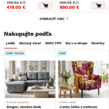
499.90 €
999.90 €
419.00 €
890.00 €
ZOBRAZIŤ VIAC
Nakupujte podľa
Leták
Akciový tovar
ASKO TIPY
Iba v e-shope
Novinky
Leták
Novinka
Leták
Rohová sedačka
Kreslo ušiak
Bergen, stredne šedá
Canto, látka s motívom