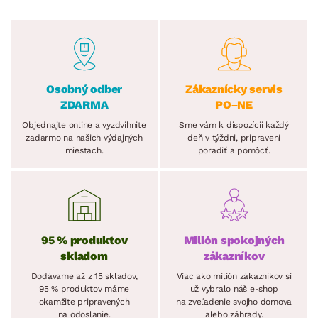
Osobný odber
Zákaznícky servis
ZDARMA
PO–NE
Objednajte online a vyzdvihnite
Sme vám k dispozícii každý
zadarmo na našich výdajných
deň v týždni, pripravení
miestach.
poradiť a pomôcť.
95 % produktov
Milión spokojných
skladom
zákazníkov
Dodávame až z 15 skladov,
Viac ako milión zákazníkov si
95 % produktov máme
už vybralo náš e-shop
okamžite pripravených
na zveľadenie svojho domova
na odoslanie.
alebo záhrady.