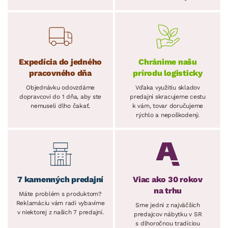
Expedícia do jedného
Chránime našu
pracovného dňa
prírodu logisticky
Objednávku odovzdáme
Vďaka využitiu skladov
dopravcovi do 1 dňa, aby ste
predajní skracujeme cestu
nemuseli dlho čakať.
k vám, tovar doručujeme
rýchlo a nepoškodený.
7 kamenných predajní
Viac ako 30 rokov
na trhu
Máte problém s produktom?
Reklamáciu vám radi vybavíme
Sme jedni z najväčších
v niektorej z našich 7 predajní.
predajcov nábytku v SR
s dlhoročnou tradíciou