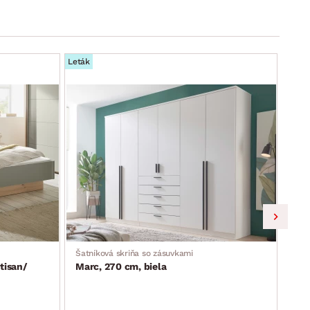
Leták
Leták
Šatníková skriňa so zásuvkami
Skri
tisan/
Marc, 270 cm, biela
Lim