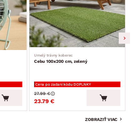
Umelý trávny koberec
Jedá
Cebu 100x200 cm, zelený
Ron
Cena po zadaní kódu DOPLNKY
Cen
27.99 €
94.
23.79 €
80
ZOBRAZIŤ VIAC