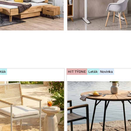
eták
HIT TÝDNE
Leták
Novinka