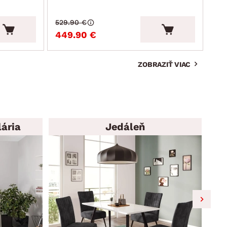
529.90 €
215
449.90 €
19
ZOBRAZIŤ VIAC
ária
Jedáleň