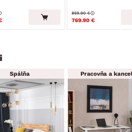
859.90 €
€
769.90 €
i
Spálňa
Pracovňa a kancel