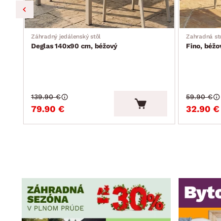
Záhradný jedálenský stôl
Zahradná st
Deglas 140x90 cm, béžový
Fino, béžo
139.90 €
59.90 €
79.90 €
32.90 €