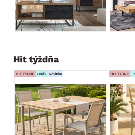
Hit týždňa
HIT TÝDNE
Leták
Novinka
HIT TÝDNE
L