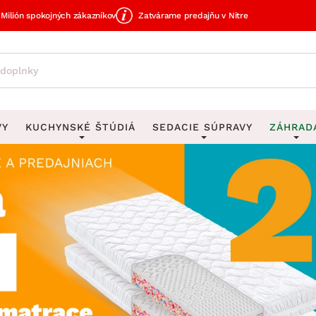
Milión spokojných zákazníkov
Zatvárame predajňu v Nitre
VY
KUCHYNSKÉ ŠTÚDIÁ
SEDACIE SÚPRAVY
ZÁHRAD
avy
DEKORÁCIE
Sedacie súpravy do U
UKLADANIE
čky
Obrazy
Vešiaky na kľ
avy
Rohové sedacie súpravy
Záhrad
Zrkadlá
Stojany na dá
tavy
Sedacie súpravy 3-2-1
Z
dlá
Hodiny
Stojany na no
avy
Sedacie súpravy na mieru
Vázy
Stojany na ob
vy
Zá
Zobrazit vše
Zobrazit vše
tavy
Z