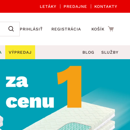
LETÁKY
PREDAJNE
KONTAKTY
PRIHLÁSIŤ
REGISTRÁCIA
KOŠÍK
A
VÝPREDAJ
BLOG
SLUŽBY
 A ORGANIZÁCIA
Záhradné sety
DROBNÉ BYTOVÉ DOPLNKY
úče
Kuchynské príslušenstvo
né stoličky a kreslá
ždniky
Kuchynské doplnky
áhradné lavice
viny
Kúpeľňové doplnky
Záhradné stoly
lečenie
Záhradné doplnky
hradné hojdačky
Zobrazit vše
áhradné lehátka