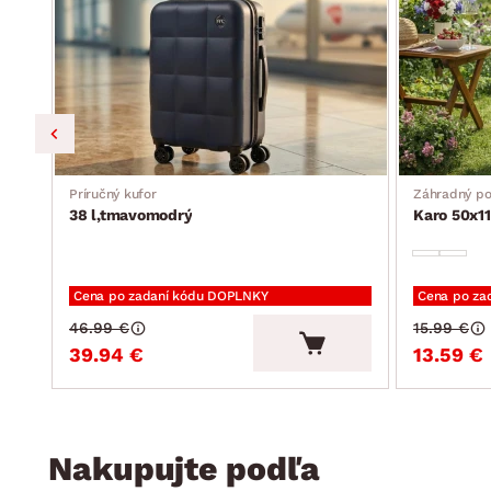
Príručný kufor
Záhradný p
38 l,tmavomodrý
Karo 50x11
Cena po zadaní kódu DOPLNKY
Cena po za
46.99 €
15.99 €
39.94 €
13.59 €
Nakupujte podľa