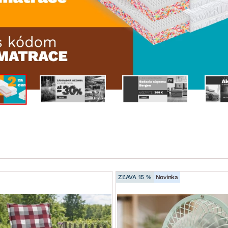
ENIE
DOMÁCE SPOTREBIČE
ZÁHRADNÉ 
avy
Zá
tavy
Z
avy
ZĽAVA 15 %
Novinka