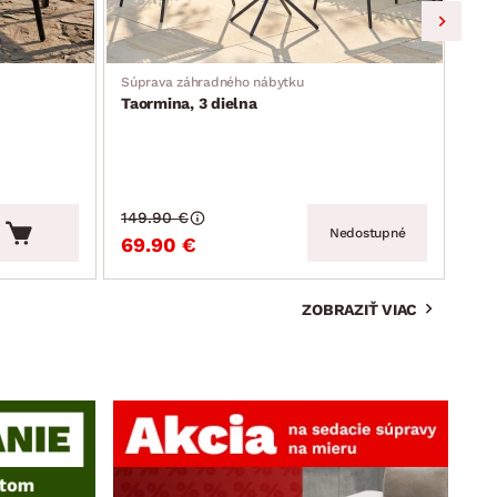
Súprava záhradného nábytku
Záhr
Taormina, 3 dielna
Mos
149.90 €
159
Nedostupné
69.90 €
99
ZOBRAZIŤ VIAC