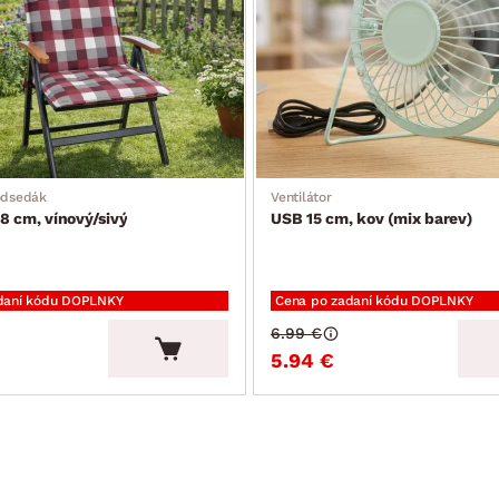
odsedák
Ventilátor
8 cm, vínový/sivý
USB 15 cm, kov (mix barev)
daní kódu DOPLNKY
Cena po zadaní kódu DOPLNKY
6.99 €
5.94 €