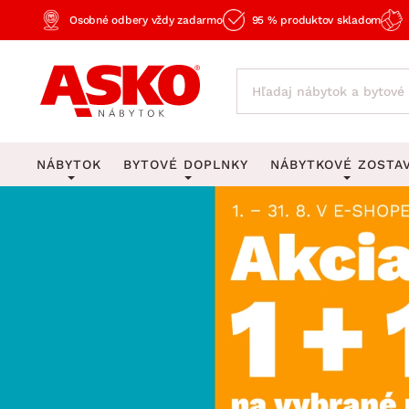
Osobné odbery vždy zadarmo
95 % produktov skladom
NÁBYTOK
BYTOVÉ DOPLNKY
NÁBYTKOVÉ ZOSTA
KOBERCE
OSVETLENIE
Obývacie zost
Veľké a stredné koberce
Stolové lampy a lampi
Spálňové zost
Behúne a malé koberce
Stropné osvetlenie
Kancelárske zos
Obývacia izba
Detské koberce
Lustre a závesné svieti
Kuchynské zost
Spálňa
Kúpeľňové predložky
Stojacie lampy
Detské zosta
Pracovňa a kancelária
Zobrazit vše
Zobrazit vše
Predsieňové zos