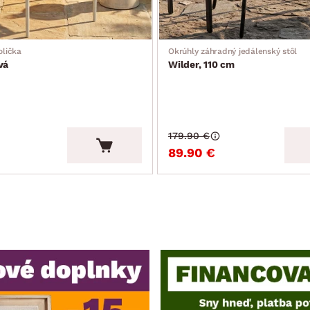
olička
Okrúhly záhradný jedálenský stôl
vá
Wilder, 110 cm
179.90 €
89.90 €