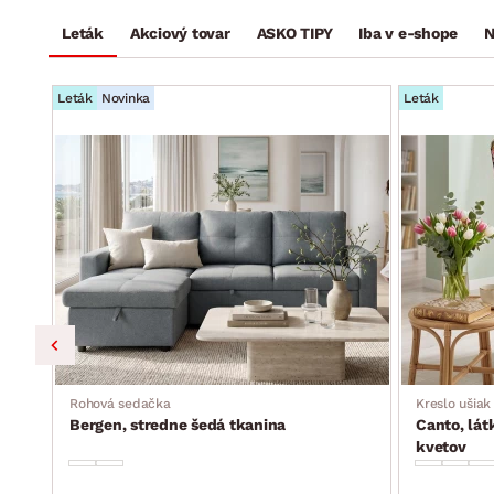
Leták
Akciový tovar
ASKO TIPY
Iba v e-shope
N
Leták
Novinka
Leták
ka,
Rohová sedačka
Kreslo ušiak
Bergen, stredne šedá tkanina
Canto, lát
kvetov