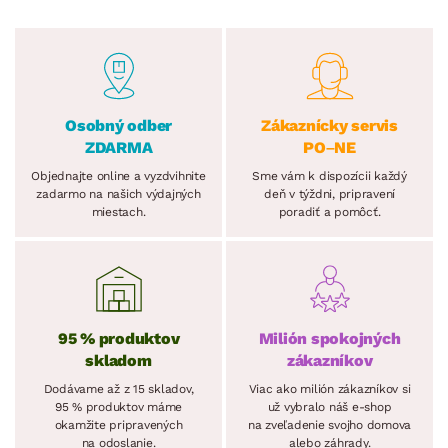
Osobný odber
Zákaznícky servis
ZDARMA
PO–NE
Objednajte online a vyzdvihnite
Sme vám k dispozícii každý
zadarmo na našich výdajných
deň v týždni, pripravení
miestach.
poradiť a pomôcť.
95 % produktov
Milión spokojných
skladom
zákazníkov
Dodávame až z 15 skladov,
Viac ako milión zákazníkov si
95 % produktov máme
už vybralo náš e-shop
okamžite pripravených
na zveľadenie svojho domova
na odoslanie.
alebo záhrady.