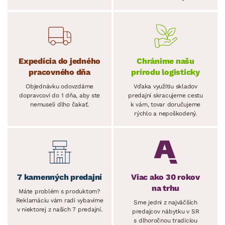
Expedícia do jedného
Chránime našu
pracovného dňa
prírodu logisticky
Objednávku odovzdáme
Vďaka využitiu skladov
dopravcovi do 1 dňa, aby ste
predajní skracujeme cestu
nemuseli dlho čakať.
k vám, tovar doručujeme
rýchlo a nepoškodený.
7 kamenných predajní
Viac ako 30 rokov
na trhu
Máte problém s produktom?
Reklamáciu vám radi vybavíme
Sme jedni z najväčších
v niektorej z našich 7 predajní.
predajcov nábytku v SR
s dlhoročnou tradíciou