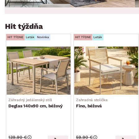
Hit týždňa
HIT TÝDNE
Leták
Novinka
HIT TÝDNE
Leták
Záhradný jedálenský stôl
Zahradná stolička
Deglas 140x90 cm, béžový
Fino, béžová
139.90 €
59.90 €