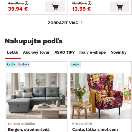
46.99 €
15.99 €
39.94 €
13.59 €
ZOBRAZIŤ VIAC
Nakupujte podľa
Leták
Akciový tovar
ASKO TIPY
Iba v e-shope
Novinky
Leták
Novinka
Leták
Rohová sedačka
Kreslo ušiak
Bergen, stredne šedá
Canto, látka s motívom