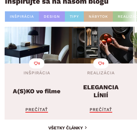
Inšpirujte sa na našom blogu
INŠPIRÁCIA
DESIGN
TIPY
NÁBYTOK
REALIZÁ
0
0
INŠPIRÁCIA
REALIZÁCIA
ELEGANCIA
A(S)KO vo filme
LÍNIÍ
PREČÍTAŤ
PREČÍTAŤ
VŠETKY ČLÁNKY