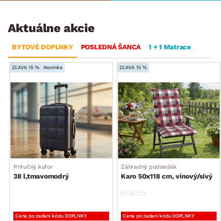
Aktuálne akcie
BYTOVÉ DOPLNKY
POSLEDNÁ ŠANCA
1 + 1 Matrace
ZĽAVA 15 %
Novinka
ZĽAVA 15 %
Príručný kufor
Záhradný podsedák
38 l,tmavomodrý
Karo 50x118 cm, vínový/sivý
Cena po zadaní kódu DOPLNKY
Cena po zadaní kódu DOPLNKY