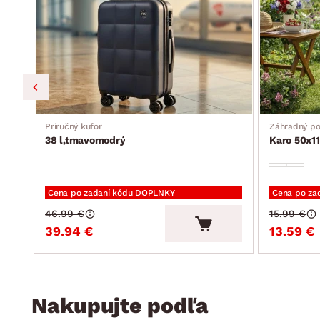
Príručný kufor
Záhradný p
38 l,tmavomodrý
Karo 50x11
Cena po zadaní kódu DOPLNKY
Cena po za
46.99 €
15.99 €
39.94 €
13.59 €
Nakupujte podľa