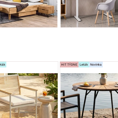
eták
HIT TÝDNE
Leták
Novinka