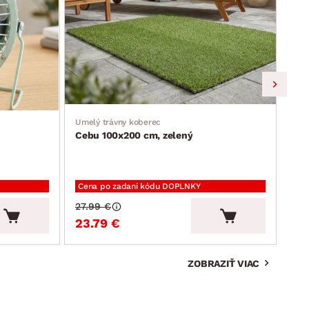
Umelý trávny koberec
Jedá
Cebu 100x200 cm, zelený
Ron
Cena po zadaní kódu DOPLNKY
Cen
27.99 €
94.
23.79 €
80
ZOBRAZIŤ VIAC