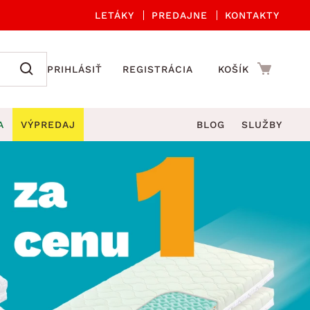
LETÁKY
PREDAJNE
KONTAKTY
PRIHLÁSIŤ
REGISTRÁCIA
KOŠÍK
A
VÝPREDAJ
BLOG
SLUŽBY
 A ORGANIZÁCIA
Záhradné sety
DROBNÉ BYTOVÉ DOPLNKY
úče
Kuchynské príslušenstvo
né stoličky a kreslá
ždniky
Kuchynské doplnky
áhradné lavice
viny
Kúpeľňové doplnky
Záhradné stoly
lečenie
Záhradné doplnky
hradné hojdačky
Zobrazit vše
áhradné lehátka