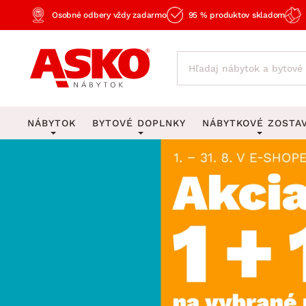
Osobné odbery vždy zadarmo
95 % produktov skladom
NÁBYTOK
BYTOVÉ DOPLNKY
NÁBYTKOVÉ ZOSTA
KOBERCE
OSVETLENIE
Obývacie zost
Veľké a stredné koberce
Stolové lampy a lampi
Spálňové zost
Behúne a malé koberce
Stropné osvetlenie
Kancelárske zos
Obývacia izba
Detské koberce
Lustre a závesné svieti
Kuchynské zost
Spálňa
Kúpeľňové predložky
Stojacie lampy
Detské zosta
Pracovňa a kancelária
Zobrazit vše
Zobrazit vše
Predsieňové zos