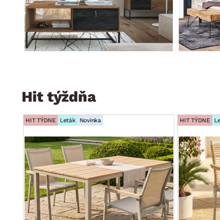
Hit týždňa
HIT TÝDNE
Leták
Novinka
HIT TÝDNE
L