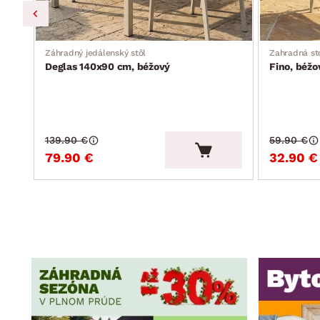
Záhradný jedálenský stôl
Zahradná st
Deglas 140x90 cm, béžový
Fino, béžo
139.90 €
59.90 €
79.90 €
32.90 €