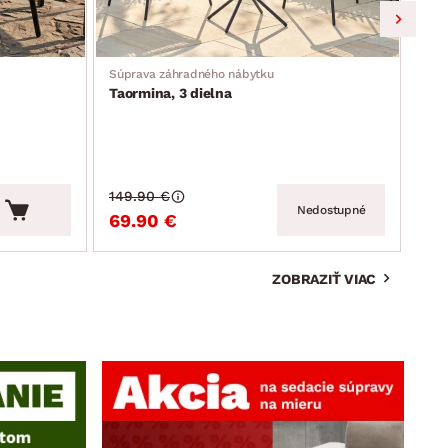
Súprava záhradného nábytku
Záhr
Taormina, 3 dielna
Mos
149.90 €
159
Nedostupné
69.90 €
99
ZOBRAZIŤ VIAC