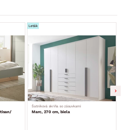
Leták
Leták
Šatníková skriňa so zásuvkami
Skri
tisan/
Marc, 270 cm, biela
Lim