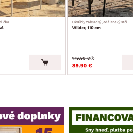
olička
Okrúhly záhradný jedálenský stôl
vá
Wilder, 110 cm
179.90 €
89.90 €