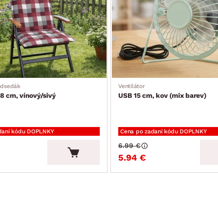
odsedák
Ventilátor
8 cm, vínový/sivý
USB 15 cm, kov (mix barev)
daní kódu DOPLNKY
Cena po zadaní kódu DOPLNKY
6.99 €
5.94 €