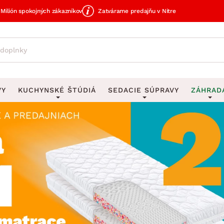
Milión spokojných zákazníkov
Zatvárame predajňu v Nitre
VY
KUCHYNSKÉ ŠTÚDIÁ
SEDACIE SÚPRAVY
ZÁHRAD
avy
DEKORÁCIE
Sedacie súpravy do U
UKLADANIE
čky
Obrazy
Vešiaky na kľ
avy
Rohové sedacie súpravy
Záhrad
Zrkadlá
Stojany na dá
tavy
Sedacie súpravy 3-2-1
Z
dlá
Hodiny
Stojany na no
avy
Sedacie súpravy na mieru
Vázy
Stojany na ob
vy
Zá
Zobrazit vše
Zobrazit vše
tavy
Z