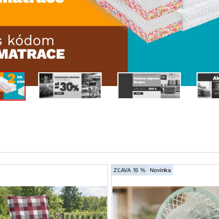
ENIE
DOMÁCE SPOTREBIČE
ZÁHRADNÉ 
avy
Zá
tavy
Z
avy
ZĽAVA 15 %
Novinka