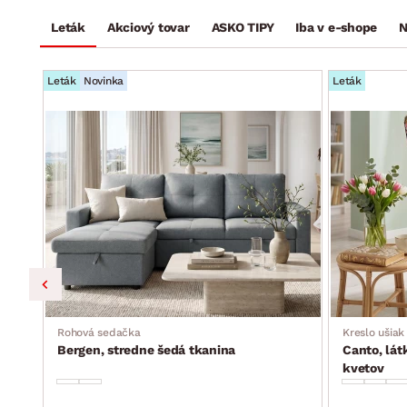
Leták
Akciový tovar
ASKO TIPY
Iba v e-shope
N
Leták
Novinka
Leták
ka,
Rohová sedačka
Kreslo ušiak
Bergen, stredne šedá tkanina
Canto, lát
kvetov