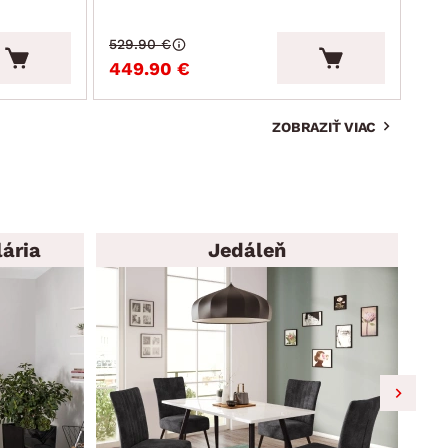
529.90 €
215
449.90 €
19
ZOBRAZIŤ VIAC
ária
Jedáleň