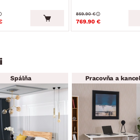
859.90 €
€
769.90 €
i
Spálňa
Pracovňa a kancel