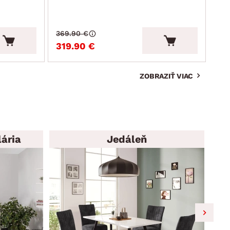
369.90 €
819
319.90 €
69
ZOBRAZIŤ VIAC
ária
Jedáleň