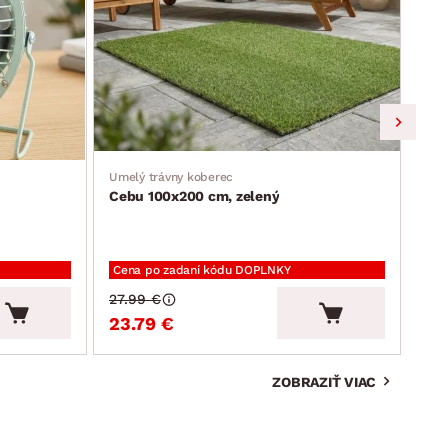
Umelý trávny koberec
Jedá
Cebu 100x200 cm, zelený
Ron
Cena po zadaní kódu DOPLNKY
Cen
27.99 €
94.
23.79 €
80
ZOBRAZIŤ VIAC