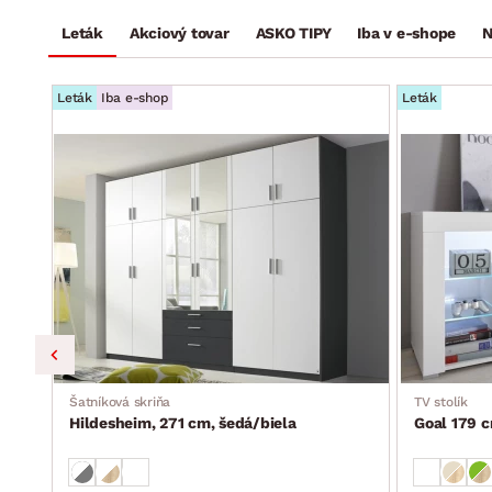
Leták
Akciový tovar
ASKO TIPY
Iba v e-shope
N
Leták
Iba e-shop
Leták
Šatníková skriňa
TV stolík
Hildesheim, 271 cm, šedá/biela
Goal 179 c