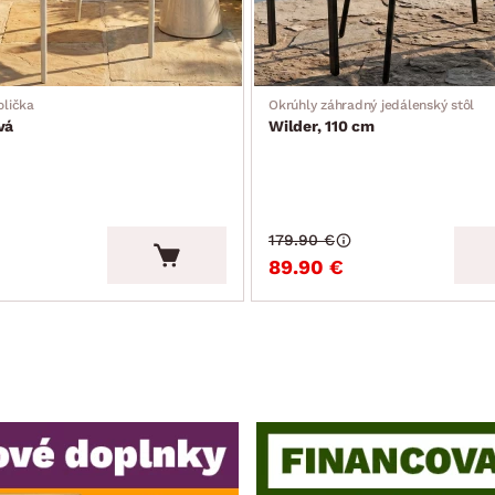
olička
Okrúhly záhradný jedálenský stôl
vá
Wilder, 110 cm
179.90 €
89.90 €