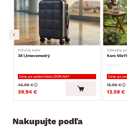
Príručný kufor
Záhradný p
38 l,tmavomodrý
Karo 50x11
Cena po zadaní kódu DOPLNKY
Cena po za
46.99 €
15.99 €
39.94 €
13.59 €
Nakupujte podľa