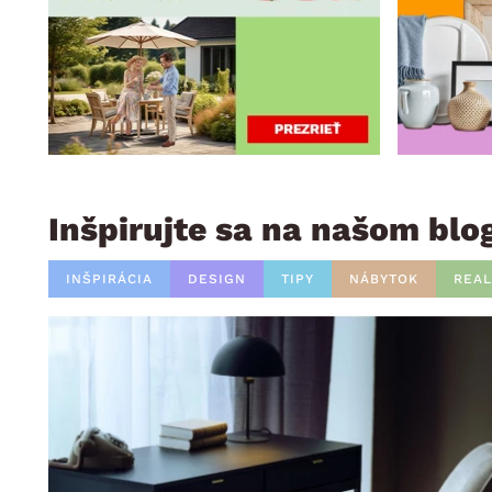
Inšpirujte sa na našom blo
INŠPIRÁCIA
DESIGN
TIPY
NÁBYTOK
REAL