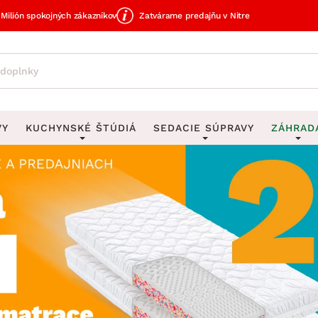
Milión spokojných zákazníkov
Zatvárame predajňu v Nitre
VY
KUCHYNSKÉ ŠTÚDIÁ
SEDACIE SÚPRAVY
ZÁHRAD
avy
DEKORÁCIE
Sedacie súpravy do U
UKLADANIE
čky
Obrazy
Vešiaky na kľ
avy
Rohové sedacie súpravy
Záhrad
Zrkadlá
Stojany na dá
tavy
Sedacie súpravy 3-2-1
Z
dlá
Hodiny
Stojany na no
avy
Sedacie súpravy na mieru
Vázy
Stojany na ob
vy
Zá
Zobrazit vše
Zobrazit vše
tavy
Z