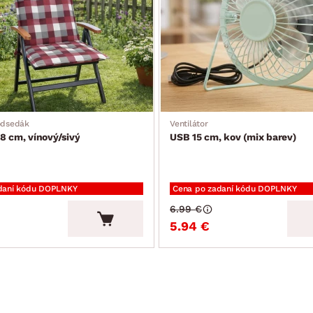
odsedák
Ventilátor
8 cm, vínový/sivý
USB 15 cm, kov (mix barev)
daní kódu DOPLNKY
Cena po zadaní kódu DOPLNKY
6.99 €
5.94 €