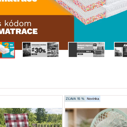
ENIE
DOMÁCE SPOTREBIČE
ZÁHRADNÉ 
avy
Zá
tavy
Z
avy
ZĽAVA 15 %
Novinka