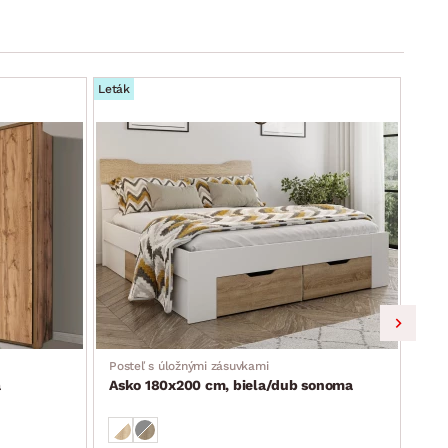
Leták
Leták
Posteľ s úložnými zásuvkami
Poh
á
Asko 180x200 cm, biela/dub sonoma
Imp