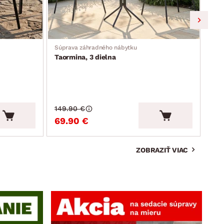
Súprava záhradného nábytku
Záhr
Taormina, 3 dielna
Mos
149.90 €
159
69.90 €
99
ZOBRAZIŤ VIAC