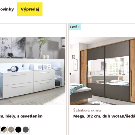
ovinky
Výpredaj
Leták
Šatníková skriňa
m, biely, s osvetlením
Mega, 312 cm, dub wotan/šed