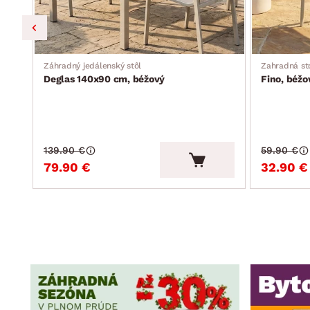
Záhradný jedálenský stôl
Zahradná st
Deglas 140x90 cm, béžový
Fino, béžo
139.90 €
59.90 €
79.90 €
32.90 €