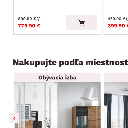
899.90 €
459.90 €
779.90 €
399.90 
Nakupujte podľa miestnost
Obývacia izba