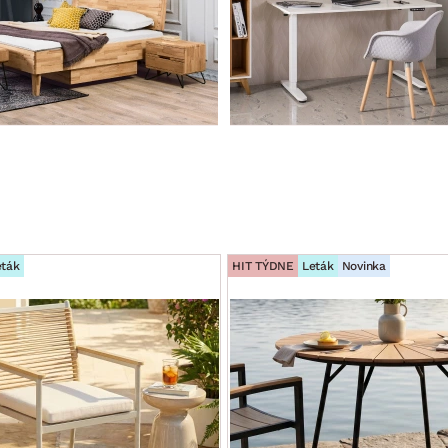
eták
HIT TÝDNE
Leták
Novinka