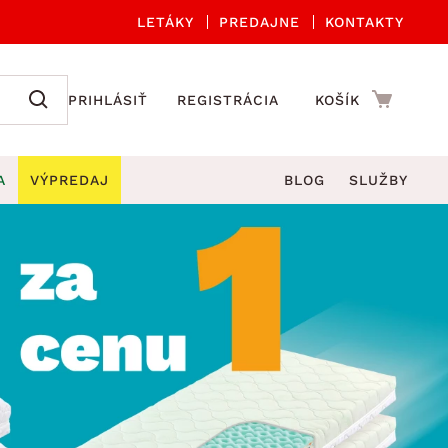
LETÁKY
PREDAJNE
KONTAKTY
PRIHLÁSIŤ
REGISTRÁCIA
KOŠÍK
A
VÝPREDAJ
BLOG
SLUŽBY
 A ORGANIZÁCIA
Záhradné sety
DROBNÉ BYTOVÉ DOPLNKY
úče
Kuchynské príslušenstvo
né stoličky a kreslá
ždniky
Kuchynské doplnky
áhradné lavice
viny
Kúpeľňové doplnky
Záhradné stoly
lečenie
Záhradné doplnky
hradné hojdačky
Zobrazit vše
áhradné lehátka