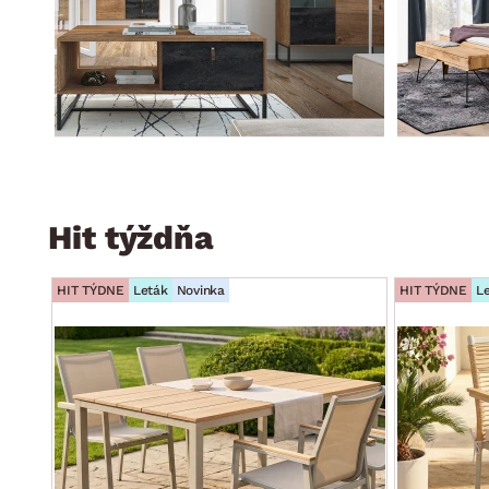
Hit týždňa
HIT TÝDNE
Leták
Novinka
HIT TÝDNE
L