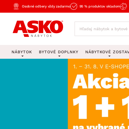
Osobné odbery vždy zadarmo
95 % produktov skladom
NÁBYTOK
BYTOVÉ DOPLNKY
NÁBYTKOVÉ ZOSTA
KOBERCE
OSVETLENIE
Obývacie zost
Veľké a stredné koberce
Stolové lampy a lampi
Spálňové zost
Behúne a malé koberce
Stropné osvetlenie
Kancelárske zos
Obývacia izba
Detské koberce
Lustre a závesné svieti
Kuchynské zost
Spálňa
Kúpeľňové predložky
Stojacie lampy
Detské zosta
Pracovňa a kancelária
Zobrazit vše
Zobrazit vše
Predsieňové zos