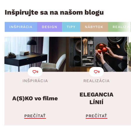
Inšpirujte sa na našom blogu
INŠPIRÁCIA
DESIGN
TIPY
NÁBYTOK
REALIZÁ
0
0
INŠPIRÁCIA
REALIZÁCIA
ELEGANCIA
A(S)KO vo filme
LÍNIÍ
PREČÍTAŤ
PREČÍTAŤ