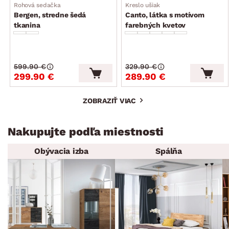
Rohová sedačka
Kreslo ušiak
Bergen, stredne šedá
Canto, látka s motívom
tkanina
farebných kvetov
599.90 €
329.90 €
299.90 €
289.90 €
ZOBRAZIŤ VIAC
Nakupujte podľa miestnosti
Obývacia izba
Spálňa