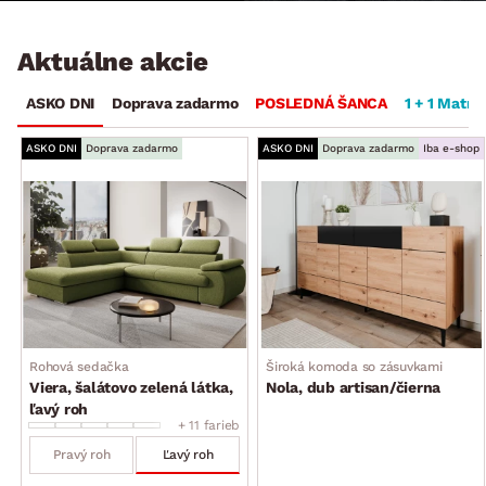
Aktuálne akcie
ASKO DNI
Doprava zadarmo
POSLEDNÁ ŠANCA
1 + 1 Matra
ASKO DNI
Doprava zadarmo
ASKO DNI
Doprava zadarmo
Iba e-shop
Rohová sedačka
Široká komoda so zásuvkami
Viera, šalátovo zelená látka,
Nola, dub artisan/čierna
ľavý roh
+ 11 farieb
Pravý roh
Ľavý roh