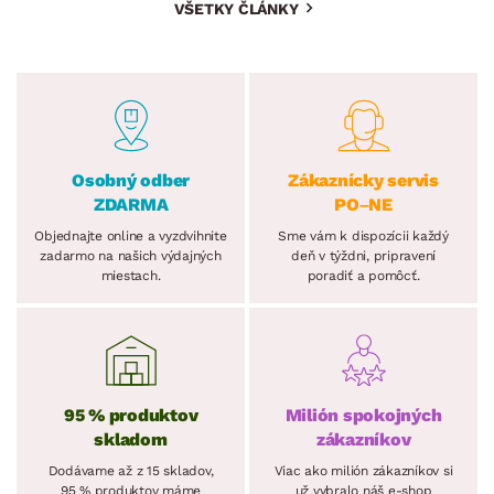
VŠETKY ČLÁNKY
Osobný odber
Zákaznícky servis
ZDARMA
PO–NE
Objednajte online a vyzdvihnite
Sme vám k dispozícii každý
zadarmo na našich výdajných
deň v týždni, pripravení
miestach.
poradiť a pomôcť.
95 % produktov
Milión spokojných
skladom
zákazníkov
Dodávame až z 15 skladov,
Viac ako milión zákazníkov si
95 % produktov máme
už vybralo náš e-shop