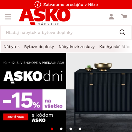
Zatvárame predajňu v Nitre
Nábytok
Bytové doplnky
Nábytkové zostavy
Kuchynské štúdi