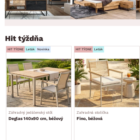
Hit týždňa
HIT TÝDNE
Leták
Novinka
HIT TÝDNE
Leták
Záhradný jedálenský stôl
Zahradná stolička
Deglas 140x90 cm, béžový
Fino, béžová