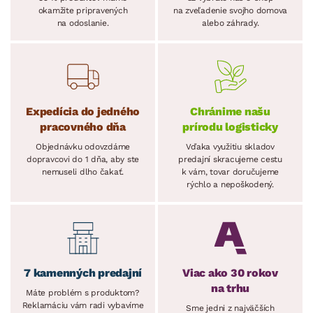
okamžite pripravených
na zveľadenie svojho domova
na odoslanie.
alebo záhrady.
Expedícia do jedného
Chránime našu
pracovného dňa
prírodu logisticky
Objednávku odovzdáme
Vďaka využitiu skladov
dopravcovi do 1 dňa, aby ste
predajní skracujeme cestu
nemuseli dlho čakať.
k vám, tovar doručujeme
rýchlo a nepoškodený.
7 kamenných predajní
Viac ako 30 rokov
na trhu
Máte problém s produktom?
Reklamáciu vám radi vybavíme
Sme jedni z najväčších