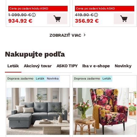
Cena po zadaní kódu ASKO
Cena po zadaní kódu ASKO
1 099.90 €
419.90 €
934.92 €
356.92 €
ZOBRAZIŤ VIAC
Nakupujte podľa
Leták
Akciový tovar
ASKO TIPY
Iba v e-shope
Novinky
Doprava zadarmo
Leták
Novinka
Doprava zadarmo
Leták