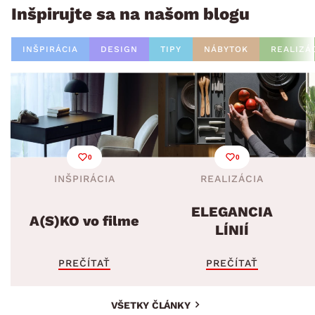
Inšpirujte sa na našom blogu
INŠPIRÁCIA
DESIGN
TIPY
NÁBYTOK
REALIZÁ
0
0
INŠPIRÁCIA
REALIZÁCIA
ELEGANCIA
A(S)KO vo filme
LÍNIÍ
PREČÍTAŤ
PREČÍTAŤ
VŠETKY ČLÁNKY