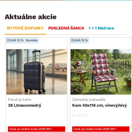
Aktuálne akcie
BYTOVÉ DOPLNKY
POSLEDNÁ ŠANCA
1 + 1 Matrace
ZĽAVA 15 %
Novinka
ZĽAVA 15 %
Príručný kufor
Záhradný podsedák
38 l,tmavomodrý
Karo 50x118 cm, vínový/sivý
Cena po zadaní kódu DOPLNKY
Cena po zadaní kódu DOPLNKY