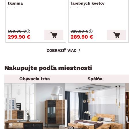
tkanina
farebných kvetov
599.90 €
329.90 €
299.90 €
289.90 €
ZOBRAZIŤ VIAC
Nakupujte podľa miestnosti
Obývacia izba
Spálňa