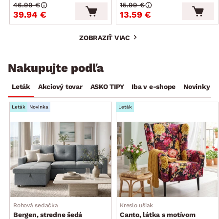
46.99 €
15.99 €
39.94 €
13.59 €
ZOBRAZIŤ VIAC
Nakupujte podľa
Leták
Akciový tovar
ASKO TIPY
Iba v e-shope
Novinky
Leták
Novinka
Leták
Rohová sedačka
Kreslo ušiak
Bergen, stredne šedá
Canto, látka s motívom