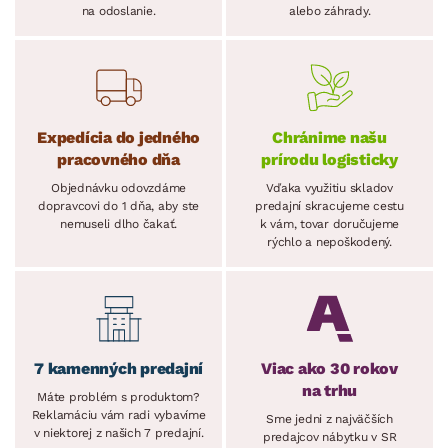
na odoslanie.
alebo záhrady.
Expedícia do jedného
Chránime našu
pracovného dňa
prírodu logisticky
Objednávku odovzdáme
Vďaka využitiu skladov
dopravcovi do 1 dňa, aby ste
predajní skracujeme cestu
nemuseli dlho čakať.
k vám, tovar doručujeme
rýchlo a nepoškodený.
7 kamenných predajní
Viac ako 30 rokov
na trhu
Máte problém s produktom?
Reklamáciu vám radi vybavíme
Sme jedni z najväčších
v niektorej z našich 7 predajní.
predajcov nábytku v SR