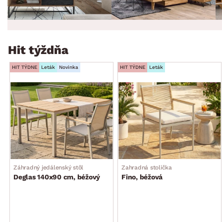
Hit týždňa
HIT TÝDNE
Leták
Novinka
HIT TÝDNE
Leták
Záhradný jedálenský stôl
Zahradná stolička
Deglas 140x90 cm, béžový
Fino, béžová