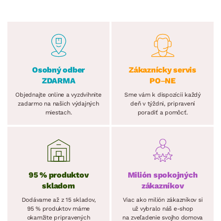
Osobný odber
Zákaznícky servis
ZDARMA
PO–NE
Objednajte online a vyzdvihnite
Sme vám k dispozícii každý
zadarmo na našich výdajných
deň v týždni, pripravení
miestach.
poradiť a pomôcť.
95 % produktov
Milión spokojných
skladom
zákazníkov
Dodávame až z 15 skladov,
Viac ako milión zákazníkov si
95 % produktov máme
už vybralo náš e-shop
okamžite pripravených
na zveľadenie svojho domova