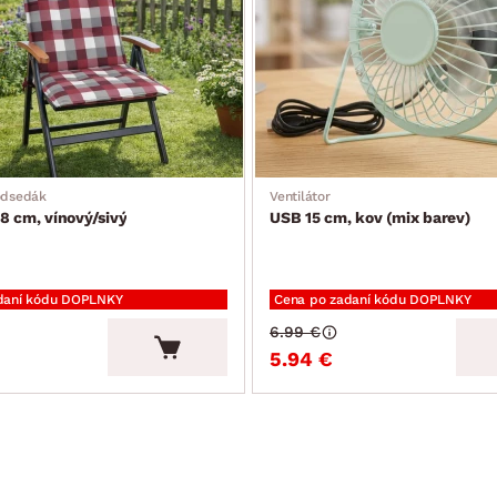
odsedák
Ventilátor
8 cm, vínový/sivý
USB 15 cm, kov (mix barev)
daní kódu DOPLNKY
Cena po zadaní kódu DOPLNKY
6.99 €
5.94 €