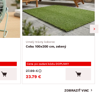
Umelý trávny koberec
Jedá
Cebu 100x200 cm, zelený
Ron
Cena po zadaní kódu DOPLNKY
Cen
27.99 €
94.
23.79 €
80
ZOBRAZIŤ VIAC