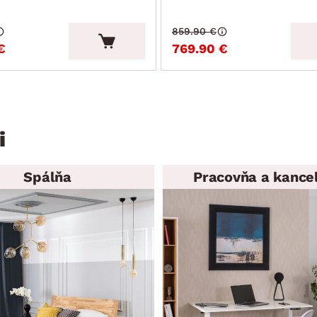
859.90 €
€
769.90 €
i
Spálňa
Pracovňa a kancel