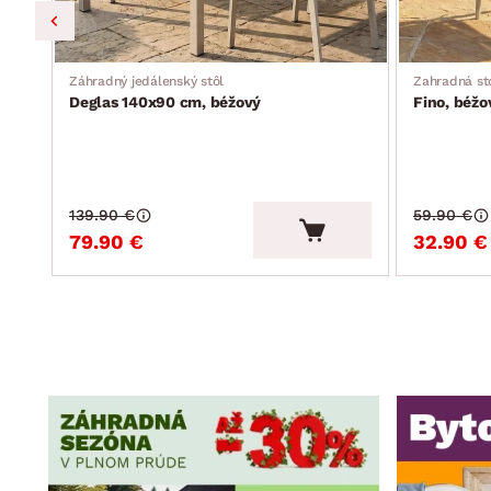
Záhradný jedálenský stôl
Zahradná st
Deglas 140x90 cm, béžový
Fino, béžo
139.90 €
59.90 €
79.90 €
32.90 €