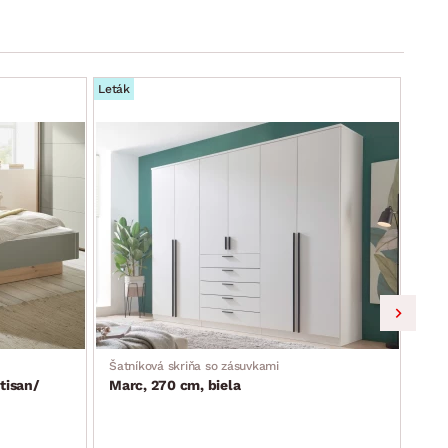
Leták
Leták
Šatníková skriňa so zásuvkami
Skri
tisan/
Marc, 270 cm, biela
Lim