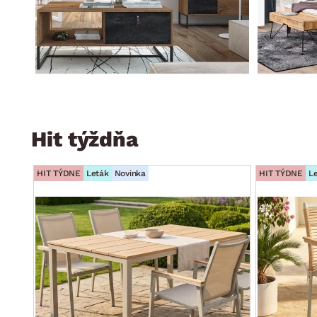
Hit týždňa
HIT TÝDNE
Leták
Novinka
HIT TÝDNE
L