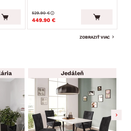
529.90 €
215
449.90 €
19
ZOBRAZIŤ VIAC
ária
Jedáleň