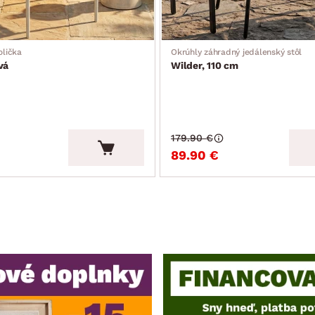
olička
Okrúhly záhradný jedálenský stôl
vá
Wilder, 110 cm
179.90 €
89.90 €