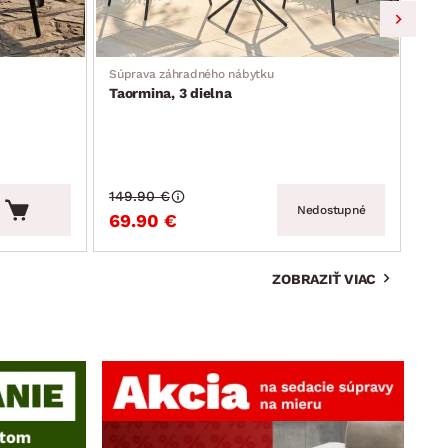
Súprava záhradného nábytku
Záhr
Taormina, 3 dielna
Mos
149.90 €
159
Nedostupné
69.90 €
99
ZOBRAZIŤ VIAC