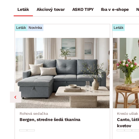
Leták
Akciový tovar
ASKO TIPY
Iba v e-shope
N
Leták
Novinka
Leták
Rohová sedačka
Kreslo ušiak
Bergen, stredne šedá tkanina
Canto, lát
kvetov