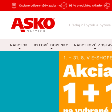
Osobné odbery vždy zadarmo
95 % produktov skladom
NÁBYTOK
BYTOVÉ DOPLNKY
NÁBYTKOVÉ ZOSTA
KOBERCE
OSVETLENIE
Obývacie zost
Veľké a stredné koberce
Stolové lampy a lampi
Spálňové zost
Behúne a malé koberce
Stropné osvetlenie
Kancelárske zos
Obývacia izba
Detské koberce
Lustre a závesné svieti
Kuchynské zost
Spálňa
Kúpeľňové predložky
Stojacie lampy
Detské zosta
Pracovňa a kancelária
Zobrazit vše
Zobrazit vše
Predsieňové zos