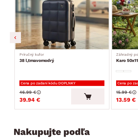
Príručný kufor
Záhradný p
38 l,tmavomodrý
Karo 50x11
Cena po zadaní kódu DOPLNKY
Cena po za
46.99 €
15.99 €
39.94 €
13.59 €
Nakupujte podľa