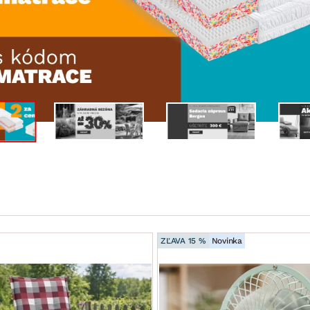
ENIE
DOMÁCE SPOTREBIČE
ZÁHRADNÉ 
avy
Zá
tavy
Z
avy
ZĽAVA 15 %
Novinka