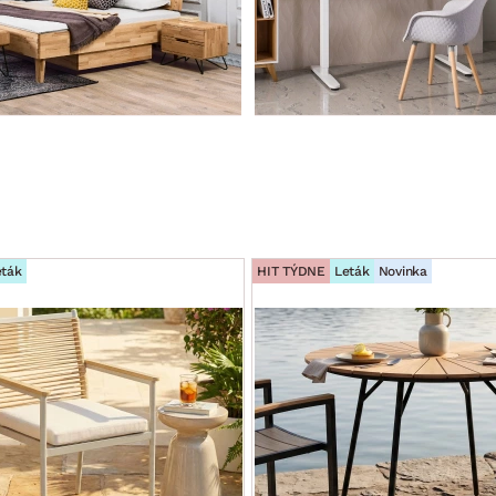
eták
HIT TÝDNE
Leták
Novinka