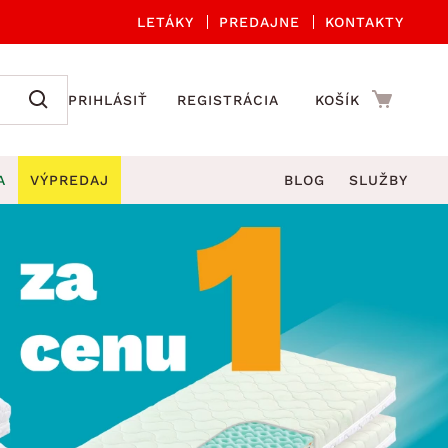
LETÁKY
PREDAJNE
KONTAKTY
PRIHLÁSIŤ
REGISTRÁCIA
KOŠÍK
A
VÝPREDAJ
BLOG
SLUŽBY
 A ORGANIZÁCIA
Záhradné sety
DROBNÉ BYTOVÉ DOPLNKY
úče
Kuchynské príslušenstvo
né stoličky a kreslá
ždniky
Kuchynské doplnky
áhradné lavice
viny
Kúpeľňové doplnky
Záhradné stoly
lečenie
Záhradné doplnky
hradné hojdačky
Zobrazit vše
áhradné lehátka