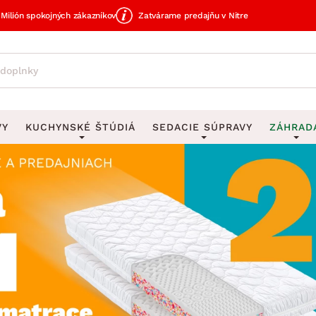
Milión spokojných zákazníkov
Zatvárame predajňu v Nitre
VY
KUCHYNSKÉ ŠTÚDIÁ
SEDACIE SÚPRAVY
ZÁHRAD
avy
DEKORÁCIE
Sedacie súpravy do U
UKLADANIE
čky
Obrazy
Vešiaky na kľ
avy
Rohové sedacie súpravy
Záhrad
Zrkadlá
Stojany na dá
tavy
Sedacie súpravy 3-2-1
Z
dlá
Hodiny
Stojany na no
avy
Sedacie súpravy na mieru
Vázy
Stojany na ob
vy
Zá
Zobrazit vše
Zobrazit vše
tavy
Z