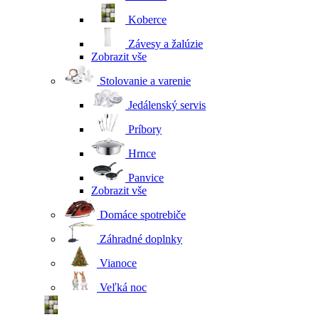
Koberce
Závesy a žalúzie
Zobrazit vše
Stolovanie a varenie
Jedálenský servis
Príbory
Hrnce
Panvice
Zobrazit vše
Domáce spotrebiče
Záhradné doplnky
Vianoce
Veľká noc