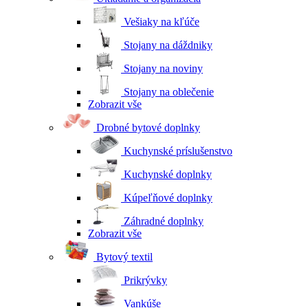
Vešiaky na kľúče
Stojany na dáždniky
Stojany na noviny
Stojany na oblečenie
Zobrazit vše
Drobné bytové doplnky
Kuchynské príslušenstvo
Kuchynské doplnky
Kúpeľňové doplnky
Záhradné doplnky
Zobrazit vše
Bytový textil
Prikrývky
Vankúše