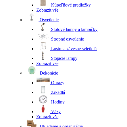
Kúpeľňové predložky
Zobrazit vše
Osvetlenie
Stolové lampy a lampičky
Stropné osvetlenie
Lustre a závesné svietidlá
Stojacie lampy
Zobrazit vše
Dekorácie
Obrazy
Zrkadlá
Hodiny
Vázy
Zobrazit vše
Ukladanie a organizácia