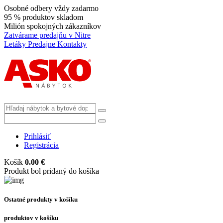
Osobné odbery vždy zadarmo
95 % produktov skladom
Milión spokojných zákazníkov
Zatvárame predajňu v Nitre
Letáky
Predajne
Kontakty
Prihlásiť
Registrácia
Košík
0.00 €
Produkt bol pridaný do košíka
Ostatné produkty v košíku
produktov v košíku