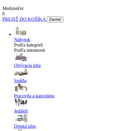
Medzisúčet
0
PREJSŤ DO KOŠÍKA
Zavrieť
Nábytok
Podľa kategórií
Podľa miestnosti
Obývacia izba
Spálňa
Pracovňa a kancelária
Jedáleň
Detská izba