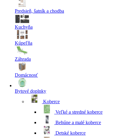
Predsieň, šatník a chodba
Kuchyňa
Kúpeľňa
Záhrada
Domácnosť
Bytové doplnky
Koberce
Veľké a stredné koberce
Behúne a malé koberce
Detské koberce