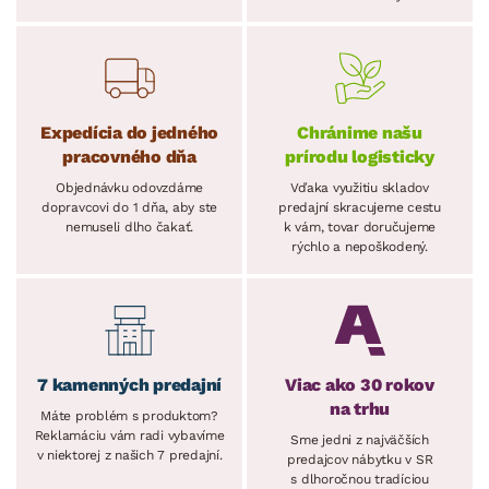
Expedícia do jedného
Chránime našu
pracovného dňa
prírodu logisticky
Objednávku odovzdáme
Vďaka využitiu skladov
dopravcovi do 1 dňa, aby ste
predajní skracujeme cestu
nemuseli dlho čakať.
k vám, tovar doručujeme
rýchlo a nepoškodený.
7 kamenných predajní
Viac ako 30 rokov
na trhu
Máte problém s produktom?
Reklamáciu vám radi vybavíme
Sme jedni z najväčších
v niektorej z našich 7 predajní.
predajcov nábytku v SR
s dlhoročnou tradíciou