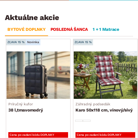
Aktuálne akcie
BYTOVÉ DOPLNKY
POSLEDNÁ ŠANCA
1 + 1 Matrace
ZĽAVA 15 %
Novinka
ZĽAVA 15 %
Príručný kufor
Záhradný podsedák
38 l,tmavomodrý
Karo 50x118 cm, vínový/sivý
Cena po zadaní kódu DOPLNKY
Cena po zadaní kódu DOPLNKY