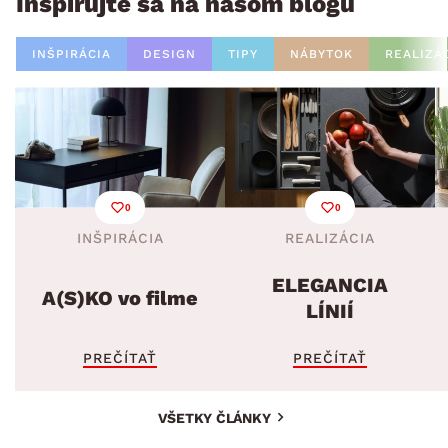
Inšpirujte sa na našom blogu
INŠPIRÁCIA
DESIGN
TIPY
NÁBYTOK
REALIZÁ
0
0
INŠPIRÁCIA
REALIZÁCIA
ELEGANCIA
A(S)KO vo filme
LÍNIÍ
PREČÍTAŤ
PREČÍTAŤ
VŠETKY ČLÁNKY