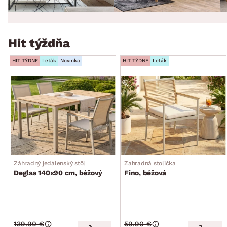
Hit týždňa
HIT TÝDNE
Leták
Novinka
HIT TÝDNE
Leták
Záhradný jedálenský stôl
Zahradná stolička
Deglas 140x90 cm, béžový
Fino, béžová
139.90 €
59.90 €