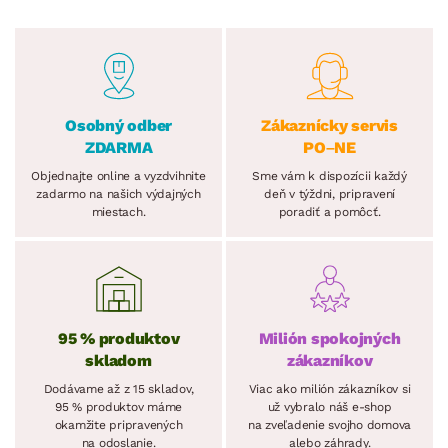
Osobný odber
Zákaznícky servis
ZDARMA
PO–NE
Objednajte online a vyzdvihnite
Sme vám k dispozícii každý
zadarmo na našich výdajných
deň v týždni, pripravení
miestach.
poradiť a pomôcť.
95 % produktov
Milión spokojných
skladom
zákazníkov
Dodávame až z 15 skladov,
Viac ako milión zákazníkov si
95 % produktov máme
už vybralo náš e-shop
okamžite pripravených
na zveľadenie svojho domova
na odoslanie.
alebo záhrady.