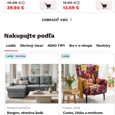
46.99 €
15.99 €
39.94 €
13.59 €
ZOBRAZIŤ VIAC
Nakupujte podľa
Leták
Akciový tovar
ASKO TIPY
Iba v e-shope
Novinky
Leták
Novinka
Leták
Rohová sedačka
Kreslo ušiak
Bergen, stredne šedá
Canto, látka s motívom