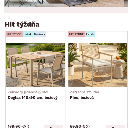
Hit týždňa
HIT TÝDNE
Leták
Novinka
HIT TÝDNE
Leták
Záhradný jedálenský stôl
Zahradná stolička
Deglas 140x90 cm, béžový
Fino, béžová
139.90 €
59.90 €