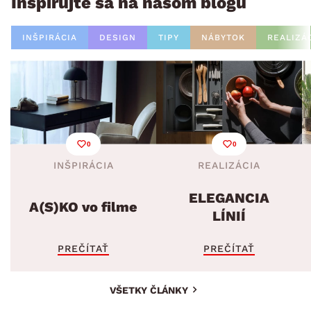
Inšpirujte sa na našom blogu
INŠPIRÁCIA
DESIGN
TIPY
NÁBYTOK
REALIZÁ
0
0
INŠPIRÁCIA
REALIZÁCIA
ELEGANCIA
A(S)KO vo filme
LÍNIÍ
PREČÍTAŤ
PREČÍTAŤ
VŠETKY ČLÁNKY