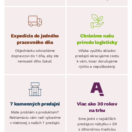
Expedícia do jedného
Chránime našu
pracovného dňa
prírodu logisticky
Objednávku odovzdáme
Vďaka využitiu skladov
dopravcovi do 1 dňa, aby ste
predajní skracujeme cestu
nemuseli dlho čakať.
k vám, tovar doručujeme
rýchlo a nepoškodený.
7 kamenných predajní
Viac ako 30 rokov
na trhu
Máte problém s produktom?
Reklamáciu vám radi vybavíme
Sme jedni z najväčších
v niektorej z našich 7 predajní.
predajcov nábytku v SR
s dlhoročnou tradíciou