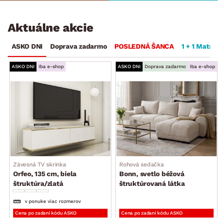
Aktuálne akcie
ASKO DNI
Doprava zadarmo
POSLEDNÁ ŠANCA
1 + 1 Matra
ASKO DNI
Iba e-shop
ASKO DNI
Doprava zadarmo
Iba e-shop
Závesná TV skrinka
Rohová sedačka
Orfeo, 135 cm, biela
Bonn, svetlo béžová
štruktúra/zlatá
štruktúrovaná látka
v ponuke viac rozmerov
Cena po zadaní kódu ASKO
Cena po zadaní kódu ASKO