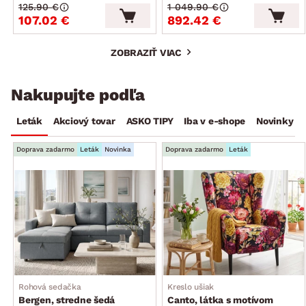
125.90 €
1 049.90 €
107.02 €
892.42 €
ZOBRAZIŤ VIAC
Nakupujte podľa
Leták
Akciový tovar
ASKO TIPY
Iba v e-shope
Novinky
Doprava zadarmo
Leták
Novinka
Doprava zadarmo
Leták
Rohová sedačka
Kreslo ušiak
Bergen, stredne šedá
Canto, látka s motívom