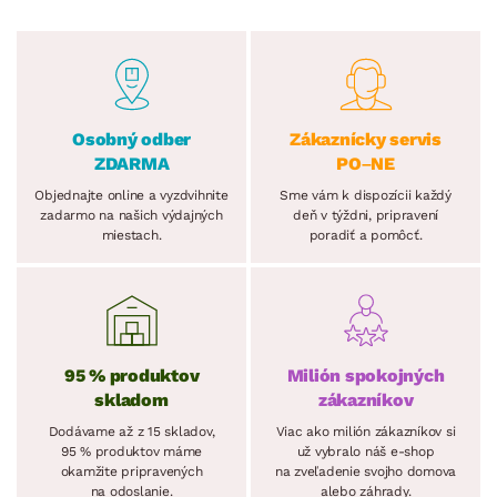
Osobný odber
Zákaznícky servis
ZDARMA
PO–NE
Objednajte online a vyzdvihnite
Sme vám k dispozícii každý
zadarmo na našich výdajných
deň v týždni, pripravení
miestach.
poradiť a pomôcť.
95 % produktov
Milión spokojných
skladom
zákazníkov
Dodávame až z 15 skladov,
Viac ako milión zákazníkov si
95 % produktov máme
už vybralo náš e-shop
okamžite pripravených
na zveľadenie svojho domova
na odoslanie.
alebo záhrady.