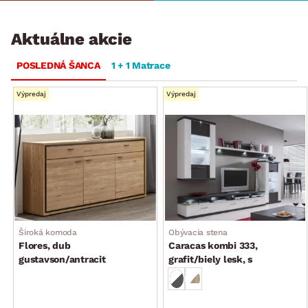
Aktuálne akcie
POSLEDNÁ ŠANCA
1 + 1 Matrace
Výpredaj
Výpredaj
Široká komoda
Obývacia stena
Flores, dub
Caracas kombi 333,
gustavson/antracit
grafit/biely lesk, s
osvetlením