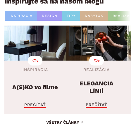
Inšpirujte sa na našom blogu
INŠPIRÁCIA
DESIGN
TIPY
NÁBYTOK
REALIZÁ
0
0
INŠPIRÁCIA
REALIZÁCIA
ELEGANCIA
A(S)KO vo filme
LÍNIÍ
PREČÍTAŤ
PREČÍTAŤ
VŠETKY ČLÁNKY