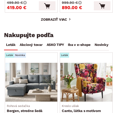
499.90 €
999.90 €
419.00 €
890.00 €
ZOBRAZIŤ VIAC
Nakupujte podľa
Leták
Akciový tovar
ASKO TIPY
Iba v e-shope
Novinky
Leták
Novinka
Leták
Rohová sedačka
Kreslo ušiak
Bergen, stredne šedá
Canto, látka s motívom