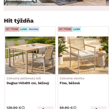
Hit týždňa
HIT TÝDNE
Leták
Novinka
HIT TÝDNE
Leták
Záhradný jedálenský stôl
Zahradná stolička
Deglas 140x90 cm, béžový
Fino, béžová
139.90 €
59.90 €