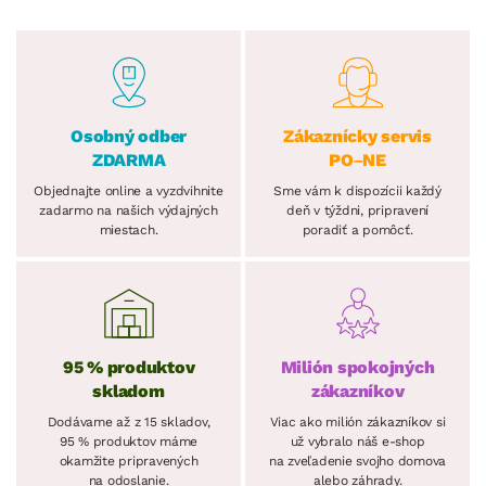
Osobný odber
Zákaznícky servis
ZDARMA
PO–NE
Objednajte online a vyzdvihnite
Sme vám k dispozícii každý
zadarmo na našich výdajných
deň v týždni, pripravení
miestach.
poradiť a pomôcť.
95 % produktov
Milión spokojných
skladom
zákazníkov
Dodávame až z 15 skladov,
Viac ako milión zákazníkov si
95 % produktov máme
už vybralo náš e-shop
okamžite pripravených
na zveľadenie svojho domova
na odoslanie.
alebo záhrady.