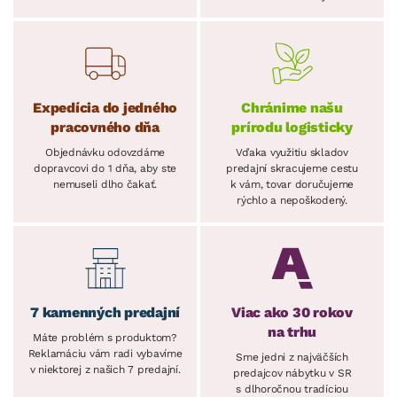
Expedícia do jedného
Chránime našu
pracovného dňa
prírodu logisticky
Objednávku odovzdáme
Vďaka využitiu skladov
dopravcovi do 1 dňa, aby ste
predajní skracujeme cestu
nemuseli dlho čakať.
k vám, tovar doručujeme
rýchlo a nepoškodený.
7 kamenných predajní
Viac ako 30 rokov
na trhu
Máte problém s produktom?
Reklamáciu vám radi vybavíme
Sme jedni z najväčších
v niektorej z našich 7 predajní.
predajcov nábytku v SR
s dlhoročnou tradíciou