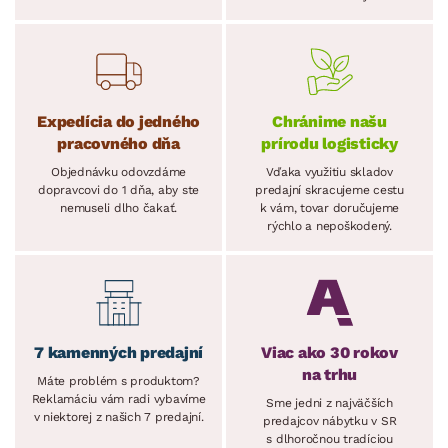
Expedícia do jedného
Chránime našu
pracovného dňa
prírodu logisticky
Objednávku odovzdáme
Vďaka využitiu skladov
dopravcovi do 1 dňa, aby ste
predajní skracujeme cestu
nemuseli dlho čakať.
k vám, tovar doručujeme
rýchlo a nepoškodený.
7 kamenných predajní
Viac ako 30 rokov
na trhu
Máte problém s produktom?
Reklamáciu vám radi vybavíme
Sme jedni z najväčších
v niektorej z našich 7 predajní.
predajcov nábytku v SR
s dlhoročnou tradíciou