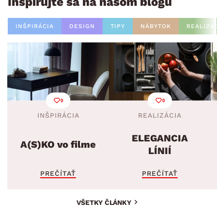
Inšpirujte sa na našom blogu
INŠPIRÁCIA
DESIGN
TIPY
NÁBYTOK
REALIZÁ
0
0
INŠPIRÁCIA
REALIZÁCIA
ELEGANCIA
A(S)KO vo filme
LÍNIÍ
PREČÍTAŤ
PREČÍTAŤ
VŠETKY ČLÁNKY