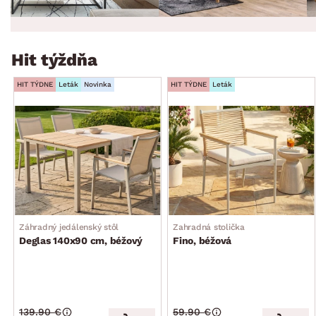
Hit týždňa
HIT TÝDNE
Leták
Novinka
HIT TÝDNE
Leták
Záhradný jedálenský stôl
Zahradná stolička
Deglas 140x90 cm, béžový
Fino, béžová
139.90 €
59.90 €