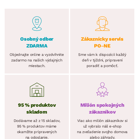
Osobný odber
Zákaznícky servis
ZDARMA
PO–NE
Objednajte online a vyzdvihnite
Sme vám k dispozícii každý
zadarmo na našich výdajných
deň v týždni, pripravení
miestach.
poradiť a pomôcť.
95 % produktov
Milión spokojných
skladom
zákazníkov
Dodávame až z 15 skladov,
Viac ako milión zákazníkov si
95 % produktov máme
už vybralo náš e-shop
okamžite pripravených
na zveľadenie svojho domova
na odoslanie.
alebo záhrady.