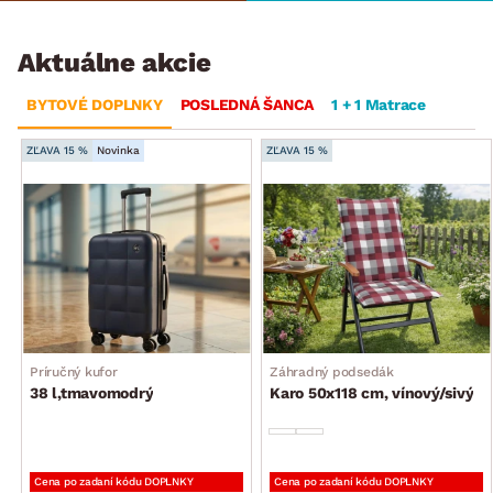
Aktuálne akcie
BYTOVÉ DOPLNKY
POSLEDNÁ ŠANCA
1 + 1 Matrace
ZĽAVA 15 %
Novinka
ZĽAVA 15 %
Príručný kufor
Záhradný podsedák
38 l,tmavomodrý
Karo 50x118 cm, vínový/sivý
Cena po zadaní kódu DOPLNKY
Cena po zadaní kódu DOPLNKY