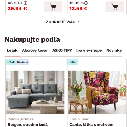
46.99 €
15.99 €
39.94 €
13.59 €
ZOBRAZIŤ VIAC
Nakupujte podľa
Leták
Akciový tovar
ASKO TIPY
Iba v e-shope
Novinky
Leták
Novinka
Leták
Rohová sedačka
Kreslo ušiak
Bergen, stredne šedá
Canto, látka s motívom