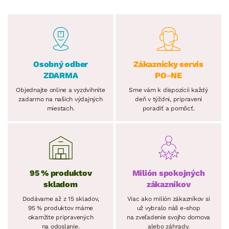
Osobný odber
Zákaznícky servis
ZDARMA
PO–NE
Objednajte online a vyzdvihnite
Sme vám k dispozícii každý
zadarmo na našich výdajných
deň v týždni, pripravení
miestach.
poradiť a pomôcť.
95 % produktov
Milión spokojných
skladom
zákazníkov
Dodávame až z 15 skladov,
Viac ako milión zákazníkov si
95 % produktov máme
už vybralo náš e-shop
okamžite pripravených
na zveľadenie svojho domova
na odoslanie.
alebo záhrady.