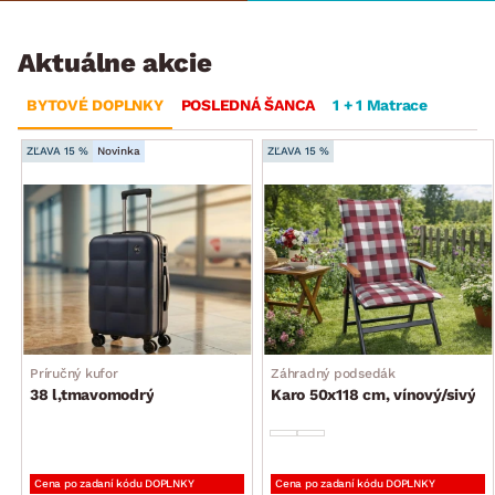
Aktuálne akcie
BYTOVÉ DOPLNKY
POSLEDNÁ ŠANCA
1 + 1 Matrace
ZĽAVA 15 %
Novinka
ZĽAVA 15 %
Príručný kufor
Záhradný podsedák
38 l,tmavomodrý
Karo 50x118 cm, vínový/sivý
Cena po zadaní kódu DOPLNKY
Cena po zadaní kódu DOPLNKY