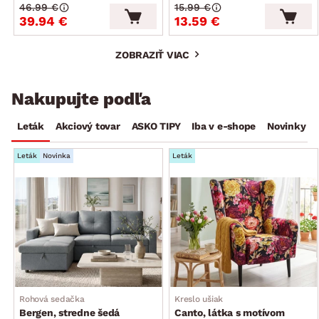
46.99 €
15.99 €
39.94 €
13.59 €
ZOBRAZIŤ VIAC
Nakupujte podľa
Leták
Akciový tovar
ASKO TIPY
Iba v e-shope
Novinky
Leták
Novinka
Leták
Rohová sedačka
Kreslo ušiak
Bergen, stredne šedá
Canto, látka s motívom