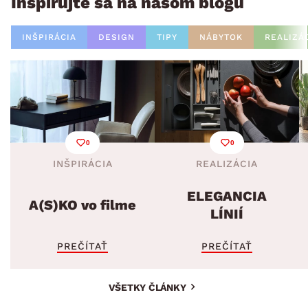
Inšpirujte sa na našom blogu
INŠPIRÁCIA
DESIGN
TIPY
NÁBYTOK
REALIZÁ
0
0
INŠPIRÁCIA
REALIZÁCIA
ELEGANCIA
A(S)KO vo filme
LÍNIÍ
PREČÍTAŤ
PREČÍTAŤ
VŠETKY ČLÁNKY