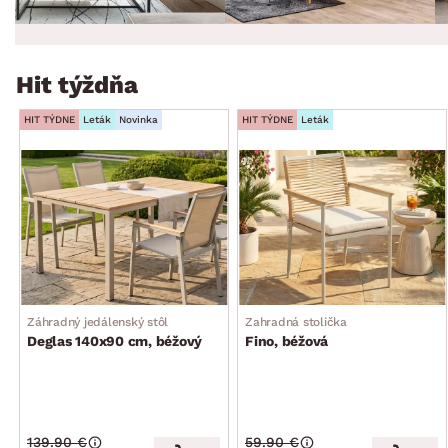
Hit týždňa
HIT TÝDNE
Leták
Novinka
HIT TÝDNE
Leták
Záhradný jedálenský stôl
Zahradná stolička
Deglas 140x90 cm, béžový
Fino, béžová
139.90 €
59.90 €