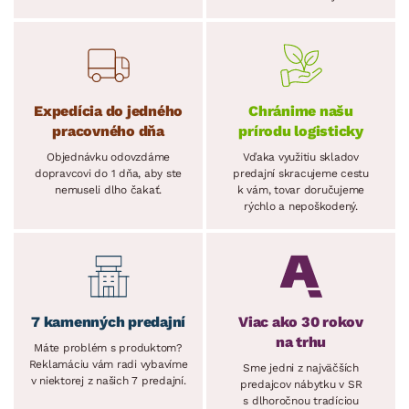
Expedícia do jedného
Chránime našu
pracovného dňa
prírodu logisticky
Objednávku odovzdáme
Vďaka využitiu skladov
dopravcovi do 1 dňa, aby ste
predajní skracujeme cestu
nemuseli dlho čakať.
k vám, tovar doručujeme
rýchlo a nepoškodený.
7 kamenných predajní
Viac ako 30 rokov
na trhu
Máte problém s produktom?
Reklamáciu vám radi vybavíme
Sme jedni z najväčších
v niektorej z našich 7 predajní.
predajcov nábytku v SR
s dlhoročnou tradíciou