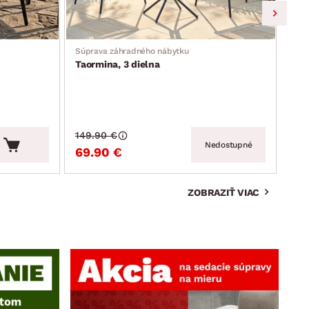
Súprava záhradného nábytku
Záhr
Taormina, 3 dielna
Mos
149.90 €
159
Nedostupné
69.90 €
99
ZOBRAZIŤ VIAC