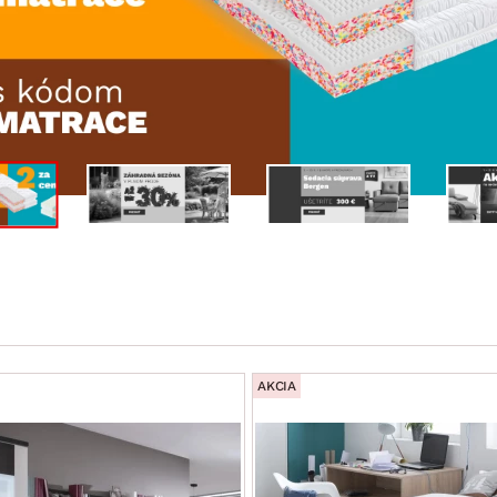
ENIE
DOMÁCE SPOTREBIČE
ZÁHRADNÉ 
avy
Zá
tavy
Z
avy
AKCIA