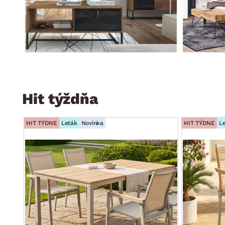
Hit týždňa
HIT TÝDNE
Leták
Novinka
HIT TÝDNE
L