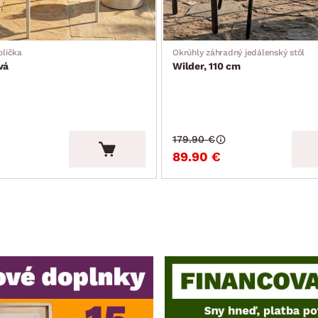
olička
Okrúhly záhradný jedálenský stôl
vá
Wilder, 110 cm
179.90 €
89.90 €