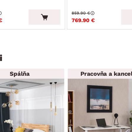
859.90 €
€
769.90 €
i
Spálňa
Pracovňa a kancel