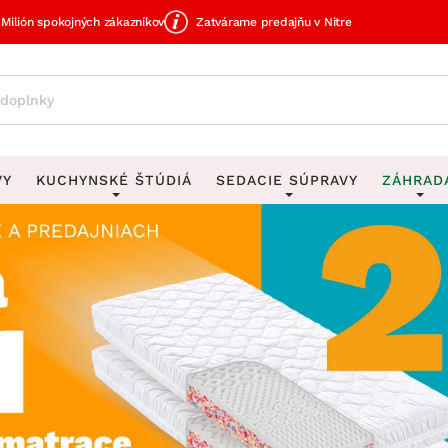
Milión spokojných zákazníkov
Zatvárame predajňu v Nitre
VY
KUCHYNSKÉ ŠTÚDIÁ
SEDACIE SÚPRAVY
ZÁHRAD
avy
DEKORÁCIE
Sedacie súpravy do U
UKLADANIE
čky
Obrazy
Vešiaky na kľ
avy
Rohové sedacie súpravy
Záhrad
Zrkadlá
Stojany na dá
tavy
Sedacie súpravy 3-2-1
Z
dlá
Hodiny
Stojany na no
avy
Sedacie súpravy na mieru
Vázy
Stojany na ob
vy
Zá
Zobrazit vše
Zobrazit vše
tavy
Z