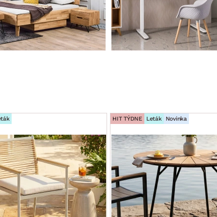
eták
HIT TÝDNE
Leták
Novinka