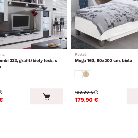
ena
Posteľ
mbi 333, grafit/biely lesk, s
Mega 160, 90x200 cm, biela
m
199.90 €
€
179.90 €