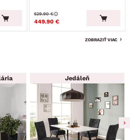
529.90 €
215
449.90 €
19
ZOBRAZIŤ VIAC
ária
Jedáleň