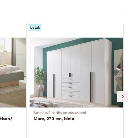
Leták
Leták
Šatníková skriňa so zásuvkami
Skri
tisan/
Marc, 270 cm, biela
Lim