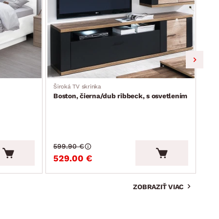
Široká TV skrinka
TV s
Boston, čierna/dub ribbeck, s osvetlením
Atik
599.90 €
194
529.00 €
16
ZOBRAZIŤ VIAC