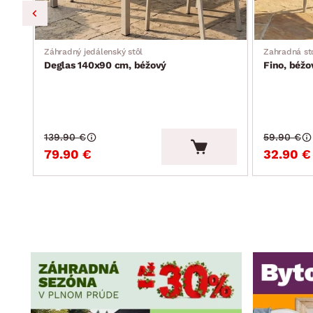
Záhradný jedálenský stôl
Zahradná st
Deglas 140x90 cm, béžový
Fino, béžo
139.90 €
59.90 €
79.90 €
32.90 €