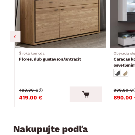
Široká komoda
Obývacia st
Flores, dub gustavson/antracit
Caracas ko
osvetlení
499.90 €
999.90 €
419.00 €
890.00 
Nakupujte podľa