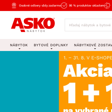
Osobné odbery vždy zadarmo
95 % produktov skladom
NÁBYTOK
BYTOVÉ DOPLNKY
NÁBYTKOVÉ ZOSTA
KOBERCE
OSVETLENIE
Obývacie zost
Veľké a stredné koberce
Stolové lampy a lampi
Spálňové zost
Behúne a malé koberce
Stropné osvetlenie
Kancelárske zos
Obývacia izba
Detské koberce
Lustre a závesné svieti
Kuchynské zost
Spálňa
Kúpeľňové predložky
Stojacie lampy
Detské zosta
Pracovňa a kancelária
Zobrazit vše
Zobrazit vše
Predsieňové zos