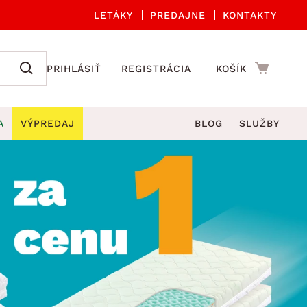
LETÁKY
PREDAJNE
KONTAKTY
PRIHLÁSIŤ
REGISTRÁCIA
KOŠÍK
A
VÝPREDAJ
BLOG
SLUŽBY
 A ORGANIZÁCIA
Záhradné sety
DROBNÉ BYTOVÉ DOPLNKY
úče
Kuchynské príslušenstvo
né stoličky a kreslá
ždniky
Kuchynské doplnky
áhradné lavice
viny
Kúpeľňové doplnky
Záhradné stoly
lečenie
Záhradné doplnky
hradné hojdačky
Zobrazit vše
áhradné lehátka