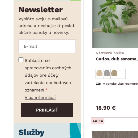
Newsletter
min.
cm
max.
cm
Vyplňte svoju e-mailovú
adresu a nechajte si poslať
akčné ponuky a novinky.
min.
cm
max.
cm
Nástenná polica
Carlos, dub sonoma
Súhlasím so
spracovaním osobných
údajov pre účely
zasielania obchodných
v ponuke viac rozmero
oznámení.
Viac informácií
18.90 €
AKCIA
Služby