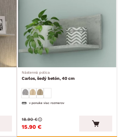
Nástenná polica
Carlos, šedý betón, 40 cm
v ponuke viac rozmerov
18.90 €
15.90 €