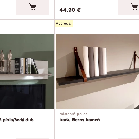
44.90 €
Výpredaj
Nástenná polica
á pínia/šedý dub
Dark, čierny kameň