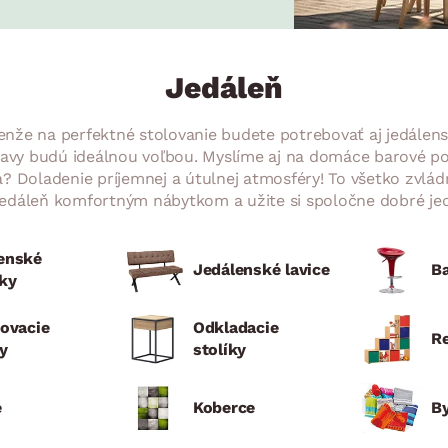
ENIE
DOMÁCE SPOTREBIČE
ZÁHRADNÉ 
avy
Zá
tavy
Z
Jedáleň
avy
Lenže na perfektné stolovanie budete potrebovať aj jedálen
stavy budú ideálnou voľbou. Myslíme aj na domáce barové p
? Doladenie príjemnej a útulnej atmosféry! To všetko zvládnu
 jedáleň komfortným nábytkom a užite si spoločne dobré jed
enské
Jedálenské lavice
Ba
čky
rovacie
Odkladacie
R
ky
stolíky
e
Koberce
By