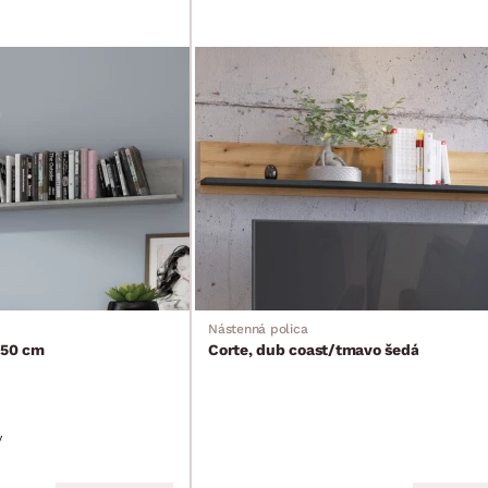
Nástenná polica
150 cm
Corte, dub coast/tmavo šedá
v