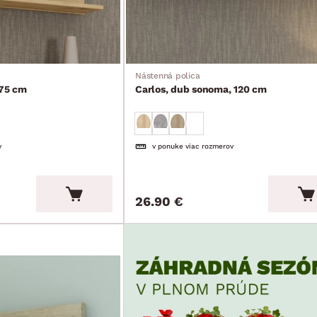
Nástenná polica
 75 cm
Carlos, dub sonoma, 120 cm
v
v ponuke viac rozmerov
26.90 €