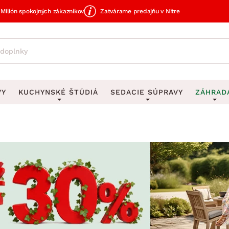
Milión spokojných zákazníkov
Zatvárame predajňu v Nitre
VY
KUCHYNSKÉ ŠTÚDIÁ
SEDACIE SÚPRAVY
ZÁHRAD
avy
DEKORÁCIE
Sedacie súpravy do U
UKLADANIE
čky
Obrazy
Vešiaky na kľ
avy
Rohové sedacie súpravy
Záhrad
Zrkadlá
Stojany na dá
tavy
Sedacie súpravy 3-2-1
Z
dlá
Hodiny
Stojany na no
avy
Sedacie súpravy na mieru
Vázy
Stojany na ob
vy
Zá
Zobrazit vše
Zobrazit vše
tavy
Z