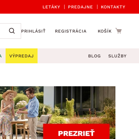
LETÁKY
PREDAJNE
KONTAKTY
PRIHLÁSIŤ
REGISTRÁCIA
KOŠÍK
A
VÝPREDAJ
BLOG
SLUŽBY
 A ORGANIZÁCIA
Záhradné sety
DROBNÉ BYTOVÉ DOPLNKY
úče
Kuchynské príslušenstvo
né stoličky a kreslá
ždniky
Kuchynské doplnky
áhradné lavice
viny
Kúpeľňové doplnky
Záhradné stoly
lečenie
Záhradné doplnky
hradné hojdačky
Zobrazit vše
áhradné lehátka