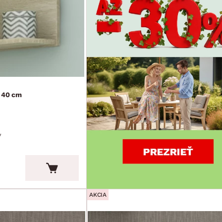
, 40 cm
v
AKCIA