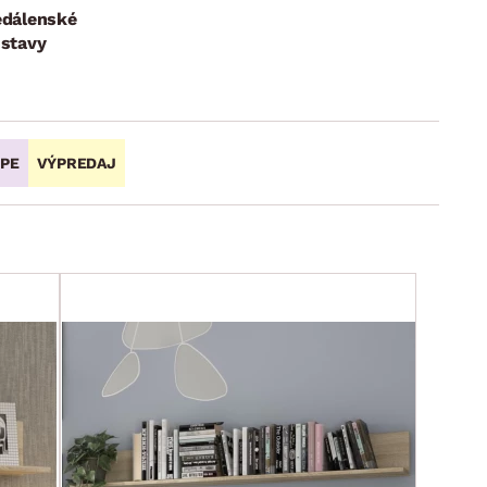
edálenské
ostavy
OPE
VÝPREDAJ