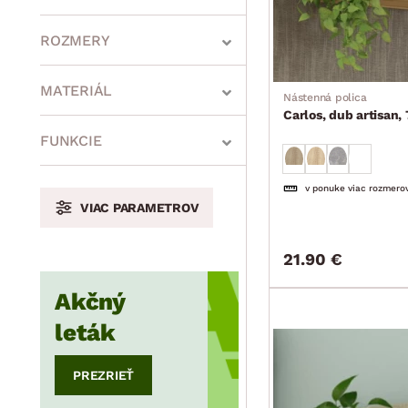
ROZMERY
MATERIÁL
Nástenná polica
Carlos, dub artisan,
min.
cm
max.
cm
FUNKCIE
v ponuke viac rozmero
VIAC PARAMETROV
min.
cm
max.
cm
21.90 €
Akčný
min.
cm
max.
cm
leták
PREZRIEŤ
min.
cm
max.
cm