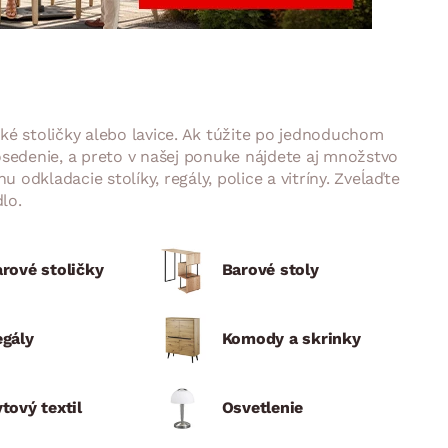
DOPLNKY
VIANOCE
hradné doplnky
ahradné zostavy
ské stoličky alebo lavice. Ak túžite po jednoduchom
osedenie, a preto v našej ponuke nájdete aj množstvo
 odkladacie stolíky, regály, police a vitríny. Zveĺaďte
lo.
rové stoličky
Barové stoly
egály
Komody a skrinky
tový textil
Osvetlenie