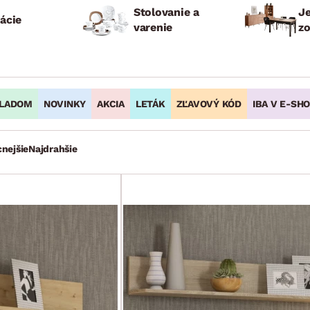
Stolovanie a
J
ácie
varenie
z
LADOM
NOVINKY
AKCIA
LETÁK
ZĽAVOVÝ KÓD
IBA V E-SH
cnejšie
Najdrahšie