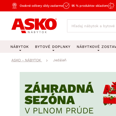
Osobné odbery vždy zadarmo
95 % produktov skladom
NÁBYTOK
BYTOVÉ DOPLNKY
NÁBYTKOVÉ ZOSTA
ASKO - NÁBYTOK
Jedáleň
KOBERCE
OSVETLENIE
Obývacie zost
Veľké a stredné koberce
Stolové lampy a lampi
Spálňové zost
Behúne a malé koberce
Stropné osvetlenie
Kancelárske zos
Obývacia izba
Detské koberce
Lustre a závesné svieti
Kuchynské zost
Spálňa
Kúpeľňové predložky
Stojacie lampy
Detské zosta
Pracovňa a kancelária
Zobrazit vše
Zobrazit vše
Predsieňové zos