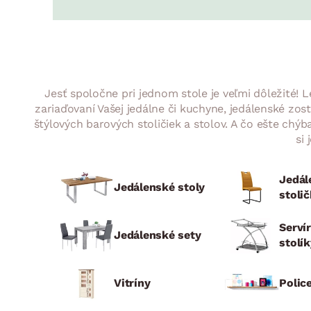
Jedáleň
BYTOVÝ TEXTIL
STOLOVANIE A VAR
Kúpeľňové zost
Detská izba
Prikrývky
Jedálenský servis
Jedálenské zos
Vankúše
Predsieň, šatník a chodba
Príbory
Záhradné zost
Koberce
Hrnce
Kuchyňa
Jesť spoločne pri jednom stole je veľmi dôležité! 
Závesy a žalúzie
Panvice
Kúpeľňa
zariaďovaní Vašej jedálne či kuchyne, jedálenské zo
štýlových barových stoličiek a stolov. A čo ešte chýba
Zobrazit vše
Zobrazit vše
Záhrada
si
VEĽKÁ NOC
Domácnosť
Jedál
Jedálenské stoly
stoli
Serví
Jedálenské sety
stolí
Vitríny
Polic