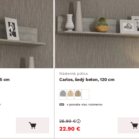
Nástenná polica
75 cm
Carlos, šedý beton, 120 cm
v
v ponuke viac rozmerov
26.90 €
22.90 €