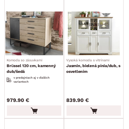
Vitríny
Kuchynské skrinky
Regály
Kúpeľňové skrinky
Komody a skrinky
Periňáky
Komoda so zásuvkami
Vysoká komoda s vitrínami
Úložné kontajnery
Brüssel 120 cm, kamenný
Jasmin, bielená pínia/dub, s
Prebaľovací pulty
dub/šedá
osvetlením
v predajniach aj v ďalších
variantoch
Bytové doplnky
Sedacie súpravy a pohovky
Zostavy a steny
Drobný nábytok
Spotrebiče
FARBA
979.90 €
839.90 €