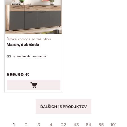
Široká komoda so zásuvkou
Mason, dub/šedá
v ponuke viac rozmerov
599.90 €
ĎALŠÍCH 15 PRODUKTOV
1
2
3
4
22
43
64
85
101