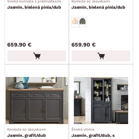
Široká komoda s priehradkami
Komoda so zásuvkami
Jasmin, bielená pínia/dub
Jasmin, bielená pínia/dub
659.90 €
659.90 €
Komoda so zásuvkami
Široká vitrína
Jasmin, grafit/dub
Jasmin, grafit/dub, s