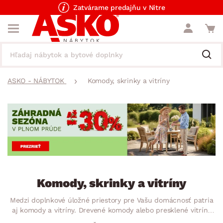
Zatvárame predajňu v Nitre
ASKO - NÁBYTOK
Komody, skrinky a vitríny
Komody, skrinky a vitríny
Medzi doplnkové úložné priestory pre Vašu domácnosť patria
aj komody a vitríny. Drevené komody alebo presklené vitríny
skvele doplnia štýl každej Vašej miestnosti a zároveň budú