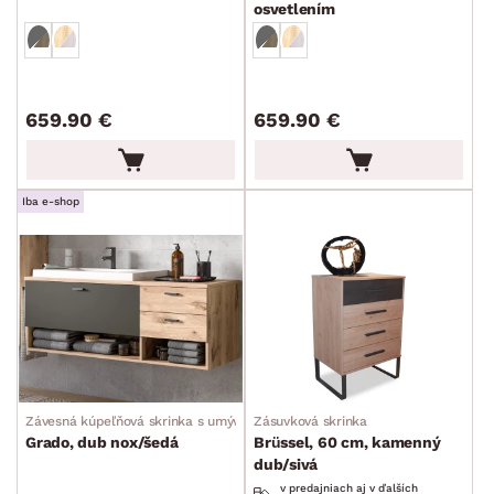
osvetlením
659.90 €
659.90 €
Iba e-shop
Závesná kúpeľňová skrinka s umývadlom
Zásuvková skrinka
Grado, dub nox/šedá
Brüssel, 60 cm, kamenný
dub/sivá
v predajniach aj v ďalších