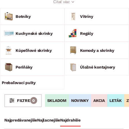
Čítať viac
plniť praktickú funkciu.
Botníky
Vitríny
Kuchynské skrinky
Regály
Kúpeľňové skrinky
Komody a skrinky
Periňáky
Úložné kontajnery
Prebaľovací pulty
SKLADOM
NOVINKY
AKCIA
LETÁK
Z
FILTRE
0
Stoly a stolíky
Kreslá a sedenia
Stoličky a lavice
Postele
Šatníkové skrine
Rošty
Matrace
Komody, skrinky a vitríny
Najpredávanejšie
Najlacnejšie
Najdrahšie
Botníky