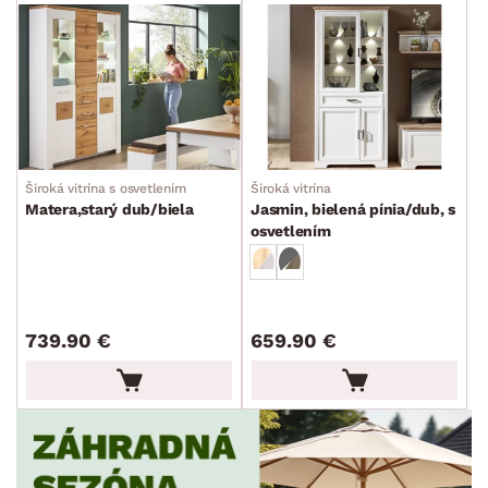
DEKOR
ROZMERY
MATERIÁL
min.
cm
max.
cm
Široká vitrína s osvetlením
Široká vitrína
Matera,starý dub/biela
Jasmin, bielená pínia/dub, s
FUNKCIE
osvetlením
min.
cm
max.
cm
POVRCHOVÁ ÚPRAVA
min.
cm
max.
cm
739.90 €
659.90 €
TVAR
min.
cm
max.
cm
ŠTÝL
min.
cm
max.
cm
MIESTNOSŤ
min.
cm
max.
cm