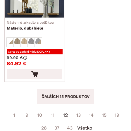
Nástenné zrkadlo s poličkou
Materio, dub/biele
Cena po zadaní kódu DOPLNKY
99.90 €
84.92 €
ĎALŠÍCH 15 PRODUKTOV
12
1
9
10
11
13
14
15
19
28
37
43
Všetko