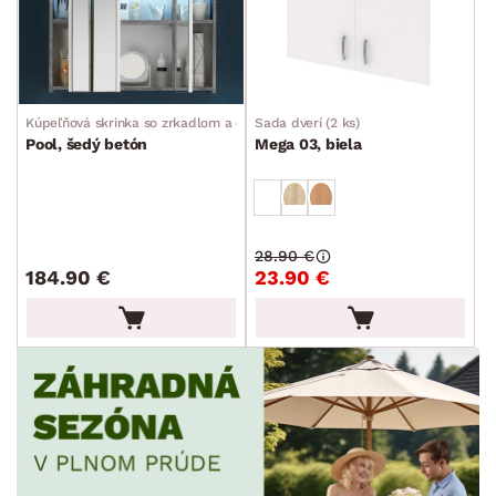
MIESTNOSŤ
SKLADOVOSŤ
Kúpeľňová skrinka so zrkadlom a osvetlením
Sada dverí (2 ks)
Pool, šedý betón
Mega 03, biela
28.90 €
184.90 €
23.90 €