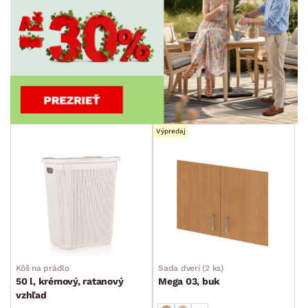
Výpredaj
Kôš na prádlo
Sada dverí (2 ks)
50 l, krémový, ratanový
Mega 03, buk
vzhľad