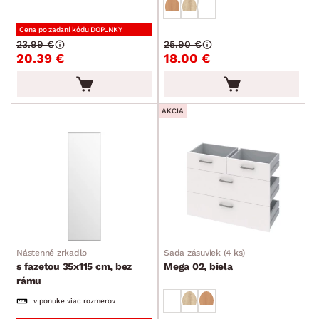
Cena po zadaní kódu DOPLNKY
23.99 €
25.90 €
20.39 €
18.00 €
AKCIA
Nástenné zrkadlo
Sada zásuviek (4 ks)
s fazetou 35x115 cm, bez
Mega 02, biela
rámu
v ponuke viac rozmerov