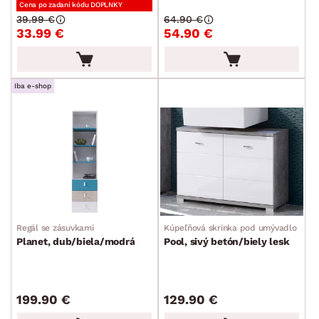
Cena po zadaní kódu DOPLNKY
39.99 €
64.90 €
33.99 €
54.90 €
Iba e-shop
Regál se zásuvkami
Kúpeľňová skrinka pod umývadlo
Planet, dub/biela/modrá
Pool, sivý betón/biely lesk
199.90 €
129.90 €