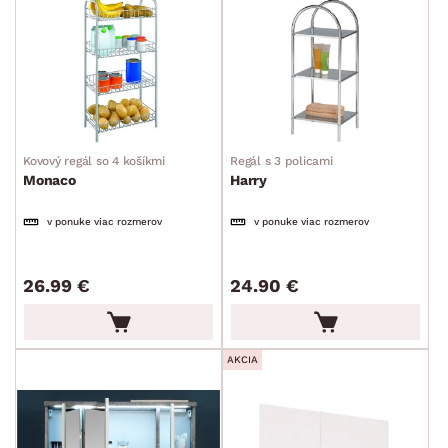
DEKOR
ROZMERY
Kovový regál so 4 košíkmi
Regál s 3 policami
Monaco
Harry
MATERIÁL
v ponuke viac rozmerov
v ponuke viac rozmerov
min.
cm
max.
cm
FUNKCIE
26.99 €
24.90 €
min.
cm
max.
cm
POVRCHOVÁ ÚPRAVA
min.
cm
max.
cm
AKCIA
TVAR
ŠTÝL