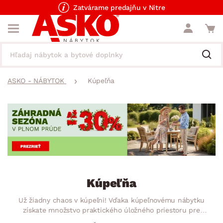
Zatvárame predajňu v Nitre
ASKO - NÁBYTOK
Kúpeľňa
Kúpeľňa
Už žiadny chaos v kúpeľni! Vďaka kúpeľnovému nábytku
získate množstvo praktického úložného priestoru pre
hygienické potreby, kozmetiku, uteráky a ďalšie veci, ktoré