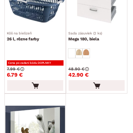
Kôš na bielizeň
Sada zásuviek (2 ks)
26 l, rôzne farby
Mega 180, biela
Cena po zadaní kódu DOPLNKY
7.99 €
48.90 €
6.79 €
42.90 €