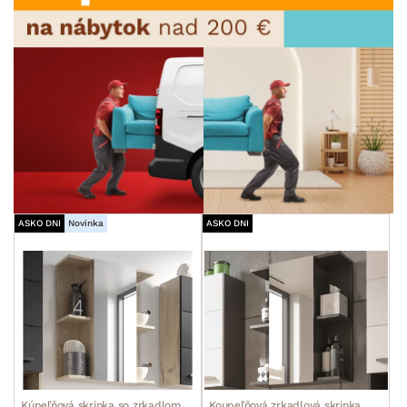
ASKO DNI
Novinka
ASKO DNI
Kúpeľňová skrinka so zrkadlom
Koupeľňová zrkadlová skrinka