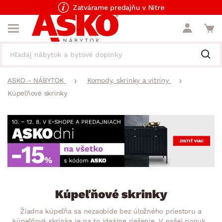
Zatvárame predajňu v Nitre
ASKO - NÁBYTOK
Komody, skrinky a vitríny
Kúpeľňové skrinky
Kúpeľňové skrinky
Žiadna kúpeľňa sa nezaobíde bez úložného priestoru a
kúpeľňová skrinka je na to ideálne riešenie. V našej ponuke