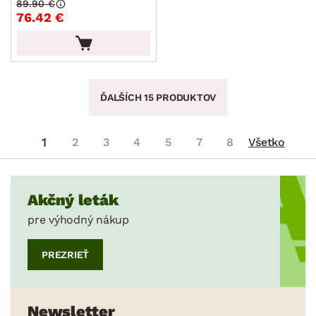
89.90 €
76.42 €
ĎALŠÍCH 15 PRODUKTOV
1
2
3
4
5
7
8
Všetko
Akčný leták
pre výhodný nákup
PREZRIEŤ
Newsletter