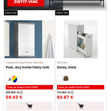
ASKO DNI
ASKO DNI
Závesná kúpeľňová skrinka
Skrinka
Pool, sivý betón/biely lesk
Denia, biela
Cena po zadaní kódu ASKO
Cena po zadaní kódu ASKO
69.90 €
74.90 €
59.42 €
63.67 €