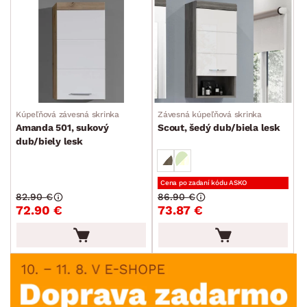
Kúpeľňová závesná skrinka
Závesná kúpeľňová skrinka
Amanda 501, sukový
Scout, šedý dub/biela lesk
dub/biely lesk
Cena po zadaní kódu ASKO
82.90 €
86.90 €
72.90 €
73.87 €