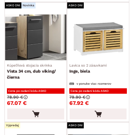
ASKO DNI
Novinka
ASKO DNI
Kúpeľňová stojacia skrinka
Lavica so 2 zásuvkami
Vista 34 cm, dub viking/
Inge, biela
čierna
v ponuke viac rozmerov
Cena po zadaní kódu ASKO
Cena po zadaní kódu ASKO
78.90 €
79.90 €
67.07 €
67.92 €
Výpredaj
ASKO DNI