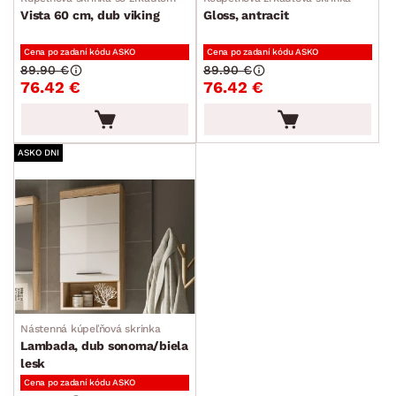
Vista 60 cm, dub viking
Gloss, antracit
Cena po zadaní kódu ASKO
Cena po zadaní kódu ASKO
89.90 €
89.90 €
76.42 €
76.42 €
ASKO DNI
Nástenná kúpeľňová skrinka
Lambada, dub sonoma/biela
lesk
Cena po zadaní kódu ASKO