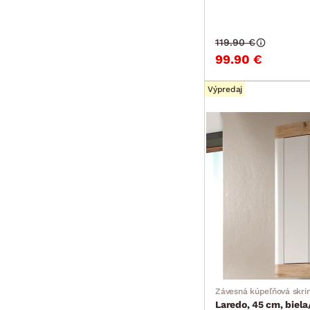
119.90 €
99.90 €
Výpredaj
Závesná kúpeľňová skri
Laredo, 45 cm, biel