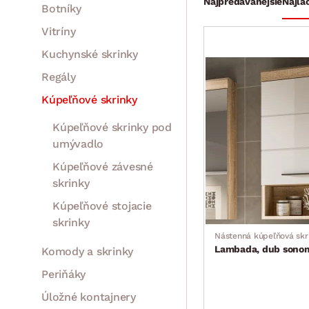
Najpredávanejšie
Najla
Botníky
Vitríny
Kuchynské skrinky
Regály
Kúpeľňové skrinky
Kúpeľňové skrinky pod
umývadlo
Kúpeľňové závesné
skrinky
Kúpeľňové stojacie
skrinky
Nástenná kúpeľňová skr
Lambada, dub sonom
Komody a skrinky
Periňáky
Úložné kontajnery