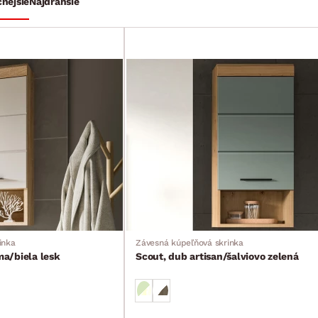
cnejšie
Najdrahšie
inka
Závesná kúpeľňová skrinka
a/biela lesk
Scout, dub artisan/šalviovo zelená