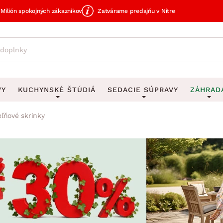
Milión spokojných zákazníkov
Zatvárame predajňu v Nitre
VY
KUCHYNSKÉ ŠTÚDIÁ
SEDACIE SÚPRAVY
ZÁHRAD
ľňové skrinky
avy
DEKORÁCIE
Sedacie súpravy do U
UKLADANIE
čky
Obrazy
Vešiaky na kľ
avy
Rohové sedacie súpravy
Záhrad
Zrkadlá
Stojany na dá
tavy
Sedacie súpravy 3-2-1
Z
dlá
Hodiny
Stojany na no
avy
Sedacie súpravy na mieru
Vázy
Stojany na ob
vy
Zá
Zobrazit vše
Zobrazit vše
tavy
Z