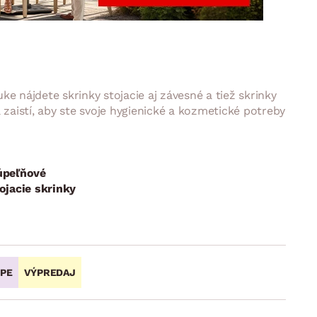
DOPLNKY
VIANOCE
hradné doplnky
ahradné zostavy
e nájdete skrinky stojacie aj závesné a tiež skrinky
aistí, aby ste svoje hygienické a kozmetické potreby
úpeľňové
ojacie skrinky
OPE
VÝPREDAJ