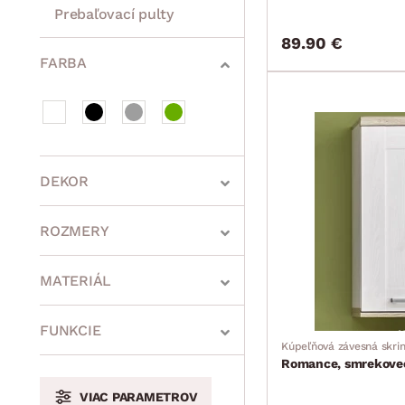
Prebaľovací pulty
89.90 €
Bytové doplnky
Sedacie súpravy a pohovky
Zostavy a steny
Drobný nábytok
Spotrebiče
FARBA
DEKOR
ROZMERY
MATERIÁL
min.
cm
max.
cm
FUNKCIE
Kúpeľňová závesná skri
Romance, smrekove
VIAC PARAMETROV