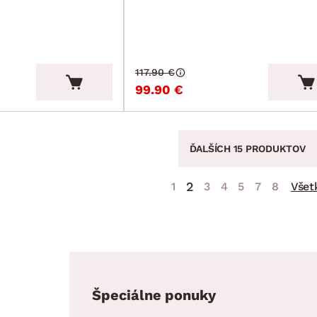
117.90 €
99.90 €
ĎALŠÍCH 15 PRODUKTOV
2
1
3
4
5
7
8
Všet
Špeciálne ponuky