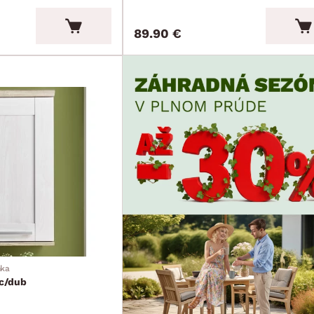
89.90 €
nka
c/dub