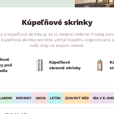
ENIE
DOMÁCE SPOTREBIČE
ZÁHRADNÉ 
avy
Zá
tavy
Z
Kúpeľňové skrinky
avy
a kúpeľňová skrinka je na to ideálne riešenie. V našej ponuk
 kúpeľňová skrinka pomôže udržať kúpeľňu organizovanú a z
našli vždy na svojom mieste.
ňové
Kúpeľňové
K
ky pod
závesné skrinky
st
adlo
LADOM
NOVINKY
AKCIA
LETÁK
ZĽAVOVÝ KÓD
IBA V E-SH