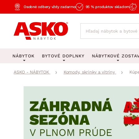
Osobné odbery vždy zadarmo
95 % produktov skladom
NÁBYTOK
BYTOVÉ DOPLNKY
NÁBYTKOVÉ ZOSTA
ASKO - NÁBYTOK
Komody, skrinky a vitríny
Kúpe
KOBERCE
OSVETLENIE
Obývacie zost
Veľké a stredné koberce
Stolové lampy a lampi
Spálňové zost
Behúne a malé koberce
Stropné osvetlenie
Kancelárske zos
Obývacia izba
Detské koberce
Lustre a závesné svieti
Kuchynské zost
Spálňa
Kúpeľňové predložky
Stojacie lampy
Detské zosta
Pracovňa a kancelária
Zobrazit vše
Zobrazit vše
Predsieňové zos