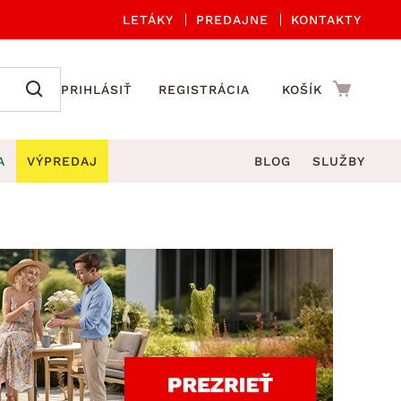
LETÁKY
PREDAJNE
KONTAKTY
PRIHLÁSIŤ
REGISTRÁCIA
KOŠÍK
A
VÝPREDAJ
BLOG
SLUŽBY
 A ORGANIZÁCIA
Záhradné sety
DROBNÉ BYTOVÉ DOPLNKY
úče
Kuchynské príslušenstvo
né stoličky a kreslá
ždniky
Kuchynské doplnky
áhradné lavice
viny
Kúpeľňové doplnky
Záhradné stoly
lečenie
Záhradné doplnky
hradné hojdačky
Zobrazit vše
áhradné lehátka