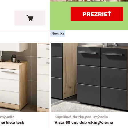
Novinka
umývadlo
Kúpeľňová skrinka pod umývadlo
a/biela lesk
Vista 60 cm, dub viking/čierna