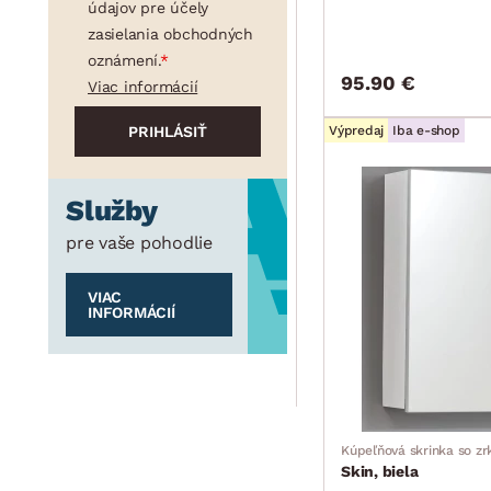
údajov pre účely
zasielania obchodných
oznámení.
95.90 €
Viac informácií
Výpredaj
Iba e-shop
Služby
pre vaše pohodlie
VIAC
INFORMÁCIÍ
Kúpeľňová skrinka so z
Skin, biela