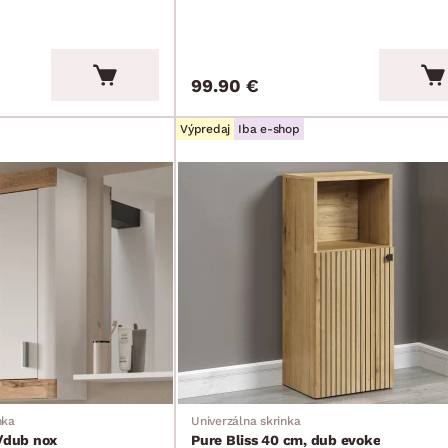
99.90 €
Výpredaj
Iba e-shop
nka
Univerzálna skrinka
a/dub nox
Pure Bliss 40 cm, dub evoke