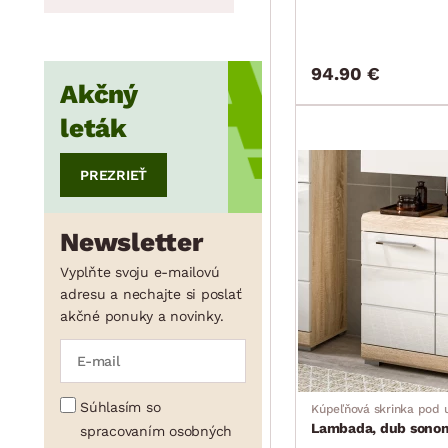
min.
cm
max.
cm
94.90 €
Akčný
min.
cm
max.
cm
leták
PREZRIEŤ
Newsletter
Vyplňte svoju e-mailovú
adresu a nechajte si poslať
akčné ponuky a novinky.
Súhlasím so
Kúpeľňová skrinka pod 
Lambada, dub sonom
spracovaním osobných