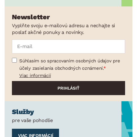
Plechy a pekáče
Príbory
Newsletter
Varešky a naberačky
Vyplňte svoju e-mailovú adresu a nechajte si
poslať akčné ponuky a novinky.
Jedálenský servis
Poháre a poháriky
Príslušenstvo ku káve a čaju
Súhlasím so spracovaním osobných údajov pre
Kuchynské nože
účely zasielania obchodných oznámení.
Dózy
Viac informácií
Džbány a karafy
Cukrárske potreby
Záhradné doplnky
Služby
Osvetlenie
pre vaše pohodlie
Ukladanie a organizácia
VIAC INFORMÁCIÍ