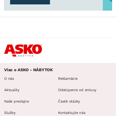
Drobné bytové doplnky
Vianoce
Veľká noc
Sedacie súpravy a pohovky
Zostavy a steny
Drobný nábytok
Spotrebiče
FARBA
DEKOR
Viac o ASKO - NÁBYTOK
O nás
Reklamácie
ROZMERY
Aktuality
Odstúpenie od zmluvy
MATERIÁL
min.
cm
max.
cm
Naše predajne
Časté otázky
MIESTNOSŤ
Služby
Kontaktujte nás