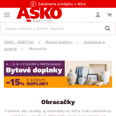
Zatvárame predajňu v Nitre
ASKO - NÁBYTOK
Bytové doplnky
Stolovanie a
varenie
Obracačky
Obracačky
Podobne ako varešky, aj obracačky sú veľmi často používanou
pomôckou v kuchyni. Obracačka nájde svoje miesto pri