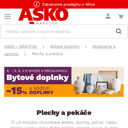
Zatvárame predajňu v Nitre
ASKO - NÁBYTOK
Bytové doplnky
Stolovanie a
varenie
Plechy a pekáče
Plechy a pekáče
Či už milujete chrumkavé koláče, buchty, pečivo, mäso,
domácu pizzu alebo ďalšie pokrmy priamo z rúry, budete