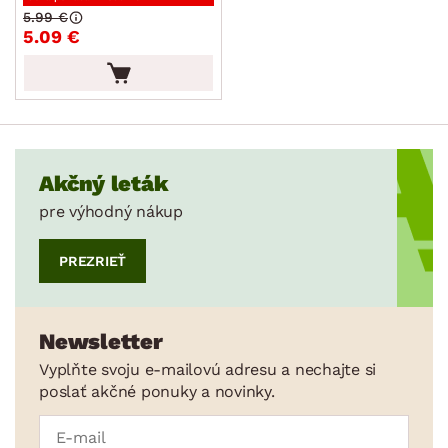
Plechy a pekáče
5.99 €
5.09 €
Príbory
Varešky a naberačky
Jedálenský servis
Poháre a poháriky
Príslušenstvo ku káve a čaju
Akčný leták
pre výhodný nákup
Kuchynské nože
Dózy
PREZRIEŤ
Džbány a karafy
Cukrárske potreby
Newsletter
Záhradné doplnky
Vyplňte svoju e-mailovú adresu a nechajte si
Osvetlenie
poslať akčné ponuky a novinky.
Ukladanie a organizácia