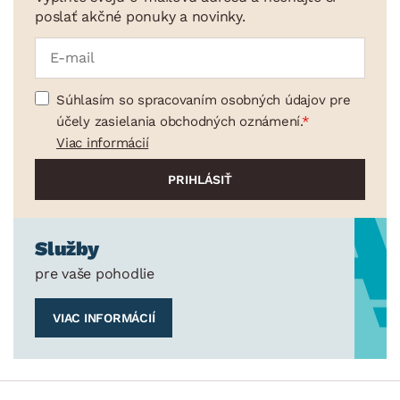
poslať akčné ponuky a novinky.
Cukrárske potreby
Záhradné doplnky
Osvetlenie
Súhlasím so spracovaním osobných údajov pre
Ukladanie a organizácia
účely zasielania obchodných oznámení.
Viac informácií
Drobné bytové doplnky
Vianoce
Veľká noc
Sedacie súpravy a pohovky
Zostavy a steny
Drobný nábytok
Spotrebiče
Služby
FARBA
pre vaše pohodlie
VIAC INFORMÁCIÍ
DEKOR