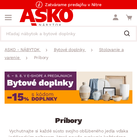
Zatvárame predajňu v Nitre
ASKO - NÁBYTOK
Bytové doplnky
Stolovanie a
varenie
Príbory
Príbory
Vychutnajte si každé sústo svojho obľúbeného jedla vďaka
jedálenským príborom, ktoré navyše ovplyvnia každodenné