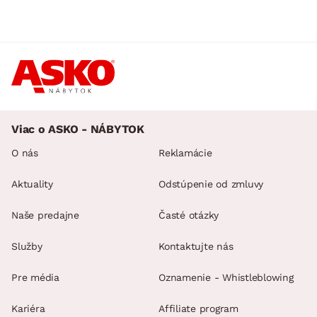
ROZMERY
MATERIÁL
min.
cm
max.
cm
POVRCHOVÁ ÚPRAVA
min.
cm
max.
cm
Viac o ASKO - NÁBYTOK
MIESTNOSŤ
min.
cm
max.
cm
O nás
Reklamácie
SKLADOVOSŤ
Aktuality
Odstúpenie od zmluvy
Naše predajne
Časté otázky
Služby
Kontaktujte nás
Pre média
Oznamenie - Whistleblowing
Kariéra
Affiliate program