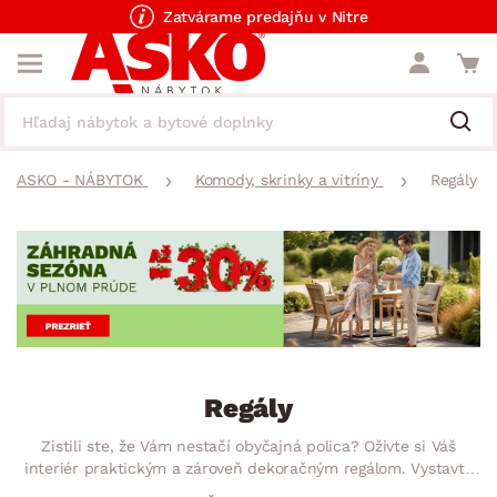
Zatvárame predajňu v Nitre
ASKO - NÁBYTOK
Komody, skrinky a vitríny
Regály
Regály
Zistili ste, že Vám nestačí obyčajná polica? Oživte si Váš
interiér praktickým a zároveň dekoračným regálom. Vystavte
si všetko, čo máte radi a nastoľte dokonalý poriadok u Vás