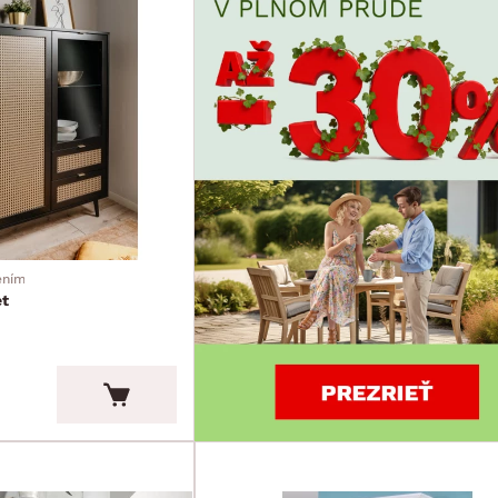
ením
et