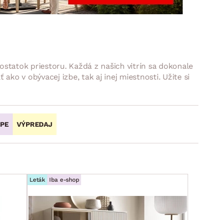
DOPLNKY
VIANOCE
hradné doplnky
ahradné zostavy
ostatok priestoru. Každá z našich vitrín sa dokonale
ko v obývacej izbe, tak aj inej miestnosti. Užite si
OPE
VÝPREDAJ
Leták
Iba e-shop