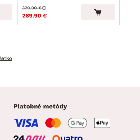
329.90 €
289.90 €
šetko
Platobné metódy