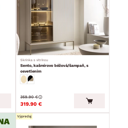
Skrinka s vitrínou
Sento, kašmírovo béžová/šampaň, s
osvetlením
359.90 €
319.90 €
Výpredaj