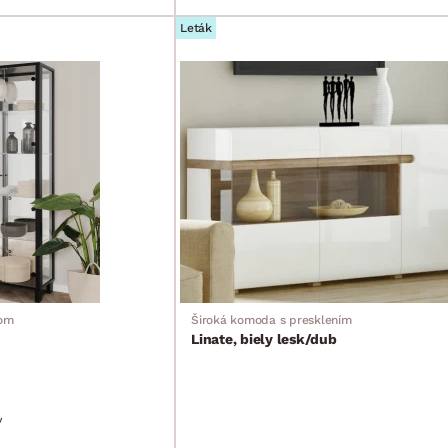
Leták
lom
Široká komoda s presklením
Linate, biely lesk/dub
v