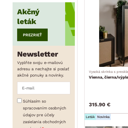
Akčný
min.
cm
max.
cm
leták
PREZRIEŤ
Newsletter
Vyplňte svoju e-mailovú
adresu a nechajte si poslať
Vysoká skrinka s preskl
akčné ponuky a novinky.
Vienna, čierna/výpl
Súhlasím so
315.90 €
spracovaním osobných
údajov pre účely
Leták
Novinka
zasielania obchodných