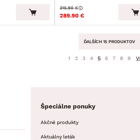
315.90 €
289.90 €
ĎALŠÍCH 15 PRODUKTOV
5
1
2
3
4
6
7
8
9
V
Špeciálne ponuky
Akčné produkty
Aktuálny leták