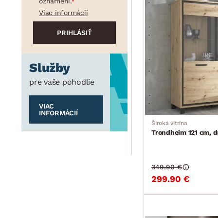
oznámení.
Viac informácií
Služby
pre vaše pohodlie
VIAC
INFORMÁCIÍ
Široká vitrína
Trondheim 121 cm, d
349.90 €
299.90 €