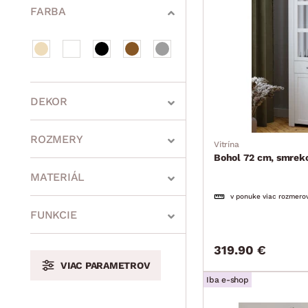
FARBA
DEKOR
ROZMERY
Vitrína
Bohol 72 cm, smreko
MATERIÁL
v ponuke viac rozmero
min.
cm
max.
cm
FUNKCIE
319.90 €
VIAC PARAMETROV
min.
cm
max.
cm
Iba e-shop