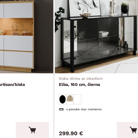
Nízka vitrína so zrkadlom
artisan/biela
Elba, 160 cm, čierna
v ponuke viac rozmerov
299.90 €