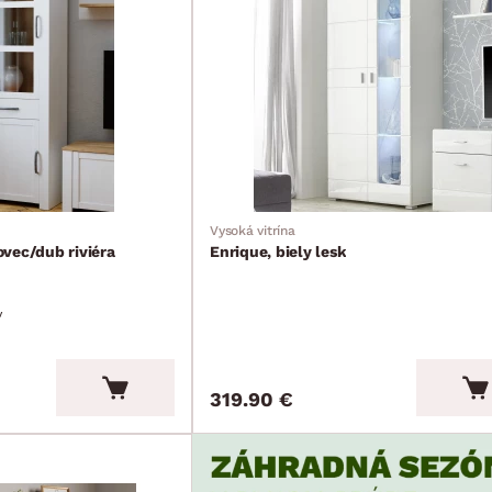
Vysoká vitrína
vec/dub riviéra
Enrique, biely lesk
v
319.90 €