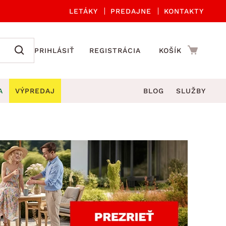
LETÁKY
PREDAJNE
KONTAKTY
PRIHLÁSIŤ
REGISTRÁCIA
KOŠÍK
A
VÝPREDAJ
BLOG
SLUŽBY
 A ORGANIZÁCIA
Záhradné sety
DROBNÉ BYTOVÉ DOPLNKY
úče
Kuchynské príslušenstvo
né stoličky a kreslá
ždniky
Kuchynské doplnky
áhradné lavice
viny
Kúpeľňové doplnky
Záhradné stoly
lečenie
Záhradné doplnky
hradné hojdačky
Zobrazit vše
áhradné lehátka