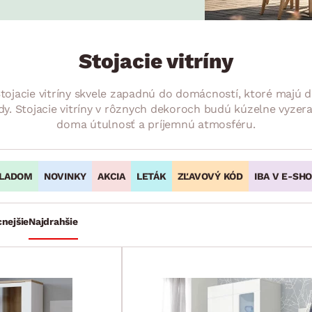
ENIE
DOMÁCE SPOTREBIČE
ZÁHRADNÉ 
avy
Zá
tavy
Z
Stojacie vitríny
avy
 Stojacie vitríny skvele zapadnú do domácností, ktoré majú d
. Stojacie vitríny v rôznych dekoroch budú kúzelne vyzerať a
doma útulnosť a príjemnú atmosféru.
LADOM
NOVINKY
AKCIA
LETÁK
ZĽAVOVÝ KÓD
IBA V E-SH
cnejšie
Najdrahšie