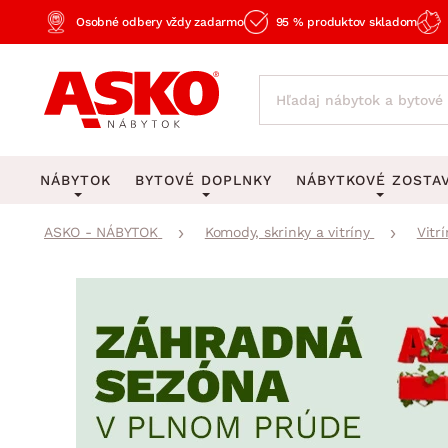
Osobné odbery vždy zadarmo
95 % produktov skladom
NÁBYTOK
BYTOVÉ DOPLNKY
NÁBYTKOVÉ ZOSTA
ASKO - NÁBYTOK
Komody, skrinky a vitríny
Vitrí
KOBERCE
OSVETLENIE
Obývacie zost
Veľké a stredné koberce
Stolové lampy a lampi
Spálňové zost
Behúne a malé koberce
Stropné osvetlenie
Kancelárske zos
Obývacia izba
Detské koberce
Lustre a závesné svieti
Kuchynské zost
Spálňa
Kúpeľňové predložky
Stojacie lampy
Detské zosta
Pracovňa a kancelária
Zobrazit vše
Zobrazit vše
Predsieňové zos