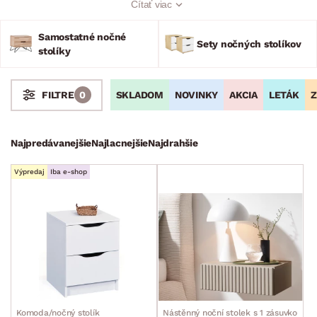
Čítať viac
zaručene využitie, aby ste v noci nemuseli vôbec vyliezať
z vyhriatej postele a dopriali si tak pokojnú noc plnú
Samostatné nočné
odpočinku. Objavujte vyváženosť a praktickosť, ktorú nočné
Sety nočných stolíkov
stolíky
stolíky prinášajú.
SKLADOM
NOVINKY
AKCIA
LETÁK
Z
FILTRE
0
Stoly a stolíky
Najpredávanejšie
Najlacnejšie
Najdrahšie
Konferenčné stolíky
Výpredaj
Iba e-shop
Jedálenské stoly
Televízne stolíky
Nočné stolíky
Samostatné nočné stolíky
Sety nočných stolíkov
Záhradné stoly
Komoda/nočný stolík
Nástěnný noční stolek s 1 zásuvkou