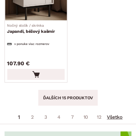
Nočný stolík / skrinka
Japandi, béžový kašmír
v ponuke viac rozmerov
107.90 €
ĎALŠÍCH 15 PRODUKTOV
1
2
3
4
7
10
12
Všetko