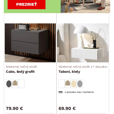
Nástenný nočný stolík
Nástenný nočný stolík s 1 zásuvkou
Cabo, šedý grafit
Taboni, biely
v ponuke viac rozmerov
79.90 €
69.90 €