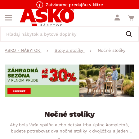
Zatvárame predajňu v Nitre
ASKO - NÁBYTOK
Stoly a stolíky
Nočné stolíky
Nočné stolíky
Aby bola Vaša spálňa alebo detská izba úplne kompletná,
budete potrebovať dva nočné stolíky k dvojlôžku a jeden
nočný stolík k jednolôžku. Praktický odkladací priestor nájde