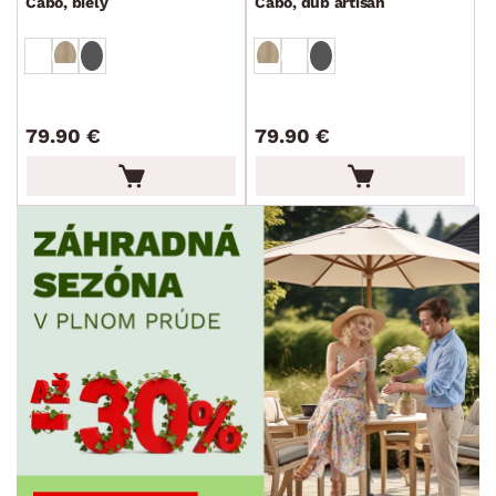
Cabo, biely
Cabo, dub artisan
MATERIÁL
min.
cm
max.
cm
POVRCHOVÁ ÚPRAVA
min.
cm
max.
cm
79.90 €
79.90 €
ŠTÝL
min.
cm
max.
cm
MIESTNOSŤ
ZNAČKA
PET FRIENDLY
SKLADOVOSŤ