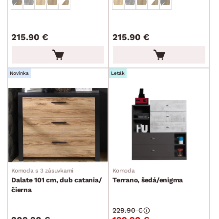
Periňáky
Úložné kontajnery
215.90 €
215.90 €
Prebaľovací pulty
Bytové doplnky
Sedacie súpravy a pohovky
Zostavy a steny
Drobný nábytok
Spotrebiče
FARBA
Novinka
Leták
DEKOR
ROZMERY
Komoda s 3 zásuvkami
Komoda
Dalate 101 cm, dub catania/
Terrano, šedá/enigma
MATERIÁL
čierna
min.
cm
max.
cm
229.90 €
POVRCHOVÁ ÚPRAVA