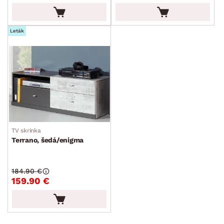
Leták
TV skrinka
Terrano, šedá/enigma
184.90 €
159.90 €