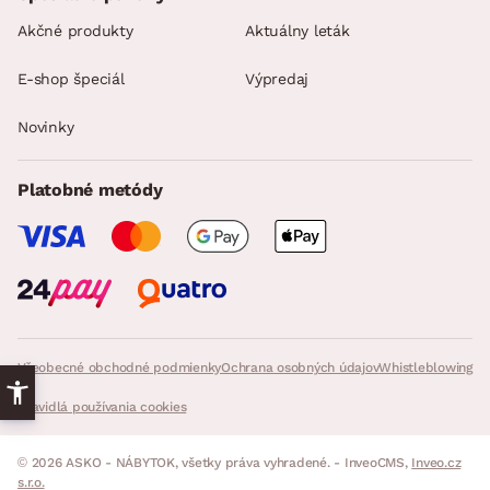
Akčné produkty
Aktuálny leták
E-shop špeciál
Výpredaj
Novinky
Platobné metódy
Všeobecné obchodné podmienky
Ochrana osobných údajov
Whistleblowing
Pravidlá používania cookies
© 2026 ASKO - NÁBYTOK, všetky práva vyhradené. - InveoCMS,
Inveo.cz
s.r.o.