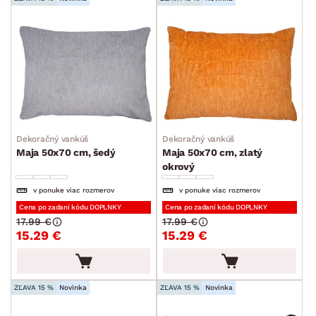
Dekoračný vankúš
Dekoračný vankúš
Maja 50x70 cm, šedý
Maja 50x70 cm, zlatý
okrový
v ponuke viac rozmerov
v ponuke viac rozmerov
Cena po zadaní kódu DOPLNKY
Cena po zadaní kódu DOPLNKY
17.99 €
17.99 €
15.29 €
15.29 €
ZĽAVA 15 %
Novinka
ZĽAVA 15 %
Novinka