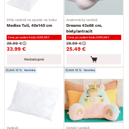
Detské vankúše
Podsedáky
Dlhý vankúš na spanie na boku
Anatomický vankúš
Medixo Tuli, 40x140 cm
Dreams 43x68 cm,
Koberce
biely/antracit
Uteráky a osušky
Cena po zadaní kódu DOPLNKY
Cena po zadaní kódu DOPLNKY
39.99 €
29.99 €
Obliečky a prestieradlá
33.99 €
25.49 €
Závesy a žalúzie
Nedostupné
Kuchynský textil
ZĽAVA 15 %
Novinka
ZĽAVA 15 %
Novinka
Dekorácie
Stolovanie a varenie
Záhradné doplnky
Osvetlenie
Ukladanie a organizácia
Drobné bytové doplnky
Vankúš
Detský vankúš