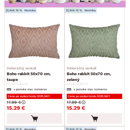
ŠTÝL
min.
cm
max.
cm
ZĽAVA 15 %
Novinka
ZĽAVA 15 %
Novinka
MIESTNOSŤ
ZNAČKA
SKLADOVOSŤ
Dekoračný vankúš
Dekoračný vankúš
Boho rabbit 50x70 cm,
Boho rabbit 50x70 cm,
taupe
zelený
v ponuke viac rozmerov
v ponuke viac rozmerov
Cena po zadaní kódu DOPLNKY
Cena po zadaní kódu DOPLNKY
17.99 €
17.99 €
15.29 €
15.29 €
ZĽAVA 15 %
Novinka
ZĽAVA 15 %
Novinka