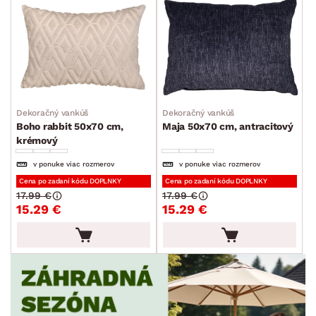
Dekoračný vankúš
Dekoračný vankúš
Boho rabbit 50x70 cm,
Maja 50x70 cm, antracitový
krémový
v ponuke viac rozmerov
v ponuke viac rozmerov
Cena po zadaní kódu DOPLNKY
Cena po zadaní kódu DOPLNKY
17.99 €
17.99 €
15.29 €
15.29 €