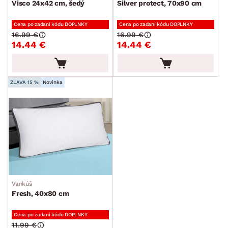
Visco 24x42 cm, šedý
Silver protect, 70x90 cm
Cena po zadaní kódu DOPLNKY
Cena po zadaní kódu DOPLNKY
16.99 €
16.99 €
14.44 €
14.44 €
ZĽAVA 15 %
Novinka
Vankúš
Fresh, 40x80 cm
Cena po zadaní kódu DOPLNKY
11.99 €