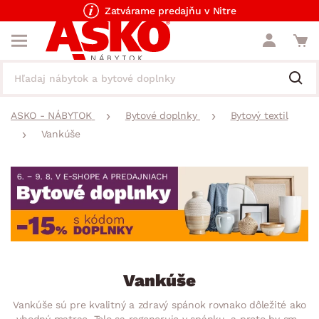
Zatvárame predajňu v Nitre
ASKO - NÁBYTOK
Bytové doplnky
Bytový textil
Vankúše
Vankúše
Vankúše sú pre kvalitný a zdravý spánok rovnako dôležité ako
vhodný matrac. Telo sa regeneruje v spánku, a preto by sme