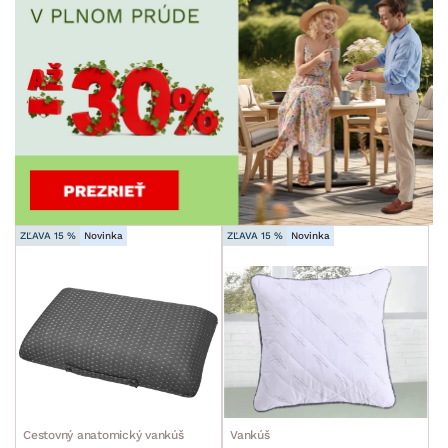
ZĽAVA 15 %
Novinka
ZĽAVA 15 %
Novinka
Cestovný anatomický vankúš
Vankúš