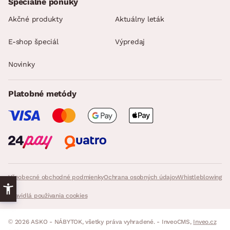
Špeciálne ponuky
Akčné produkty
Aktuálny leták
E-shop špeciál
Výpredaj
Novinky
Platobné metódy
Všeobecné obchodné podmienky
Ochrana osobných údajov
Whistleblowing
Pravidlá používania cookies
© 2026 ASKO - NÁBYTOK, všetky práva vyhradené. - InveoCMS,
Inveo.cz