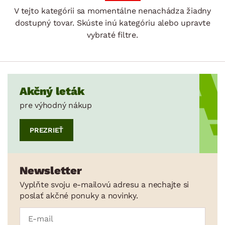
V tejto kategórii sa momentálne nenachádza žiadny
dostupný tovar. Skúste inú kategóriu alebo upravte
vybraté filtre.
DEKOR
Akčný leták
pre výhodný nákup
ROZMERY
PREZRIEŤ
MATERIÁL
min.
cm
max.
cm
FUNKCIE
Newsletter
min.
cm
max.
cm
Vyplňte svoju e-mailovú adresu a nechajte si
POVRCHOVÁ ÚPRAVA
poslať akčné ponuky a novinky.
min.
cm
max.
cm
ZPÔSOB PREVEDENIA