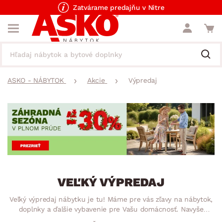
Zatvárame predajňu v Nitre
ASKO - NÁBYTOK
Akcie
Výpredaj
VEĽKÝ VÝPREDAJ
Veľký výpredaj nábytku je tu! Máme pre vás zľavy na nábytok,
doplnky a ďalšie vybavenie pre Vašu domácnosť. Navyše
ponúkame aj výpredaj záhradného nábytku či výpredaj