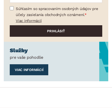
min.
cm
max.
cm
Súhlasím so spracovaním osobných údajov pre
TVAR
účely zasielania obchodných oznámení.
min.
cm
max.
cm
Viac informácií
ŠTÝL
min.
cm
max.
cm
MIESTNOSŤ
Služby
ZNAČKA
pre vaše pohodlie
SKLADOVOSŤ
VIAC INFORMÁCIÍ