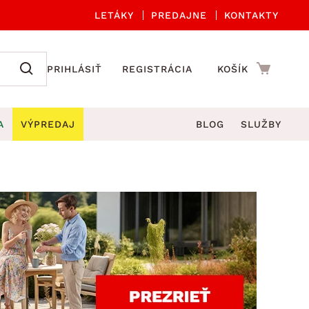
LETÁKY
PREDAJNE
KONTAKTY
PRIHLÁSIŤ
REGISTRÁCIA
KOŠÍK
A
VÝPREDAJ
BLOG
SLUŽBY
 A ORGANIZÁCIA
Záhradné sety
DROBNÉ BYTOVÉ DOPLNKY
úče
Kuchynské príslušenstvo
né stoličky a kreslá
ždniky
Kuchynské doplnky
áhradné lavice
viny
Kúpeľňové doplnky
Záhradné stoly
lečenie
Záhradné doplnky
hradné hojdačky
Zobrazit vše
áhradné lehátka