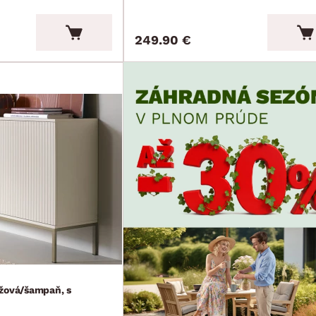
249.90 €
žová/šampaň, s