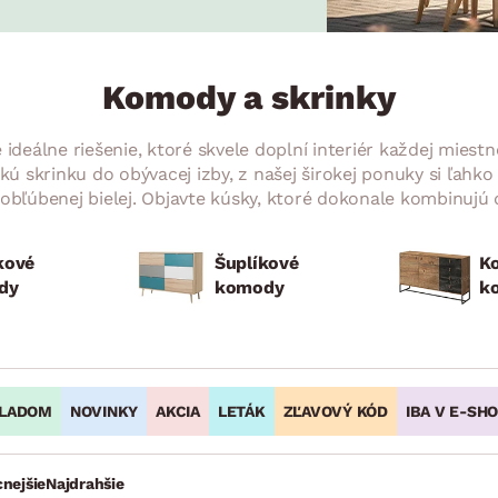
ENIE
DOMÁCE SPOTREBIČE
ZÁHRADNÉ 
avy
Zá
tavy
Z
Komody a skrinky
avy
ideálne riešenie, ktoré skvele doplní interiér každej miest
ú skrinku do obývacej izby, z našej širokej ponuky si ľah
obľúbenej bielej. Objavte kúsky, ktoré dokonale kombinujú
kové
Šuplíkové
K
dy
komody
k
LADOM
NOVINKY
AKCIA
LETÁK
ZĽAVOVÝ KÓD
IBA V E-SH
cnejšie
Najdrahšie