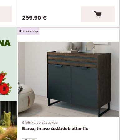
299.90 €
Iba e-shop
Skrinka so zásuvkou
Barea, tmavo šedá/dub atlantic