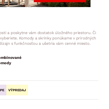
DOPLNKY
VIANOCE
hradné doplnky
ahradné zostavy
nosti a poskytne vám dostatok úložného priestoru. Či
ko vyberiete. Komody a skrinky ponúkame v prírodných
 dizajn s funkčnosťou a ušetria vám cenné miesto.
ombinované
omody
OPE
VÝPREDAJ