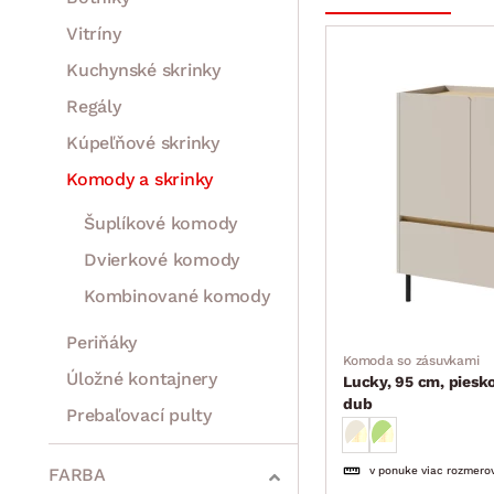
Vitríny
Kuchynské skrinky
Regály
Kúpeľňové skrinky
Komody a skrinky
Šuplíkové komody
Dvierkové komody
Kombinované komody
Periňáky
Komoda so zásuvkami
Úložné kontajnery
Lucky, 95 cm, piesk
dub
Prebaľovací pulty
Bytové doplnky
Sedacie súpravy a pohovky
Zostavy a steny
Drobný nábytok
Spotrebiče
FARBA
v ponuke viac rozmero