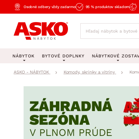
Osobné odbery vždy zadarmo
95 % produktov skladom
NÁBYTOK
BYTOVÉ DOPLNKY
NÁBYTKOVÉ ZOSTA
ASKO - NÁBYTOK
Komody, skrinky a vitríny
Komo
KOBERCE
OSVETLENIE
Obývacie zost
Veľké a stredné koberce
Stolové lampy a lampi
Spálňové zost
Behúne a malé koberce
Stropné osvetlenie
Kancelárske zos
Obývacia izba
Detské koberce
Lustre a závesné svieti
Kuchynské zost
Spálňa
Kúpeľňové predložky
Stojacie lampy
Detské zosta
Pracovňa a kancelária
Zobrazit vše
Zobrazit vše
Predsieňové zos