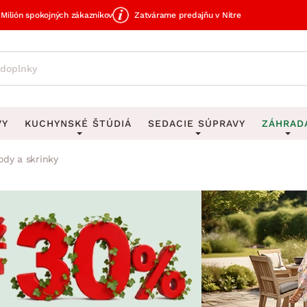
Milión spokojných zákazníkov
Zatvárame predajňu v Nitre
VY
KUCHYNSKÉ ŠTÚDIÁ
SEDACIE SÚPRAVY
ZÁHRAD
dy a skrinky
avy
DEKORÁCIE
Sedacie súpravy do U
UKLADANIE
čky
Obrazy
Vešiaky na kľ
avy
Rohové sedacie súpravy
Záhrad
Zrkadlá
Stojany na dá
tavy
Sedacie súpravy 3-2-1
Z
dlá
Hodiny
Stojany na no
avy
Sedacie súpravy na mieru
Vázy
Stojany na ob
vy
Zá
Zobrazit vše
Zobrazit vše
tavy
Z