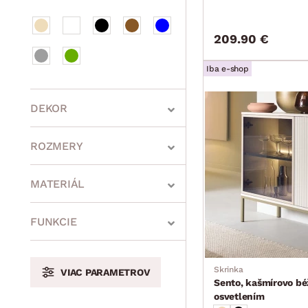
209.90 €
Iba e-shop
DEKOR
ROZMERY
MATERIÁL
min.
cm
max.
cm
FUNKCIE
Skrinka
VIAC PARAMETROV
min.
cm
max.
cm
Sento, kašmírovo bé
osvetlením