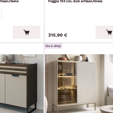
tisan/biela
Foggia 153 cm, dub artisan/biela
315.90 €
Iba e-shop