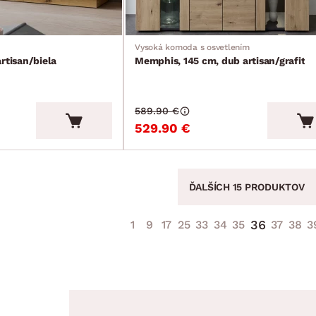
Vysoká komoda s osvetlením
rtisan/biela
Memphis, 145 cm, dub artisan/grafit
589.90 €
529.90 €
ĎALŠÍCH 15 PRODUKTOV
36
1
9
17
25
33
34
35
37
38
3