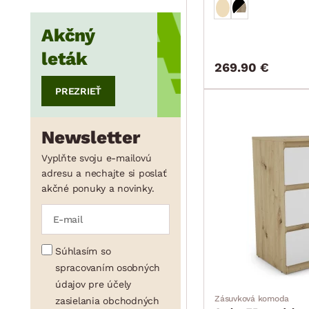
Akčný
min.
cm
max.
cm
leták
269.90 €
PREZRIEŤ
min.
cm
max.
cm
Newsletter
Vyplňte svoju e-mailovú
adresu a nechajte si poslať
akčné ponuky a novinky.
Súhlasím so
spracovaním osobných
údajov pre účely
Zásuvková komoda
zasielania obchodných