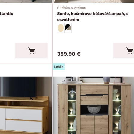
Skrinka s vitrínou
tlantic
Sento, kašmírovo béžová/šampaň, s
osvetlením
359.90 €
Leták