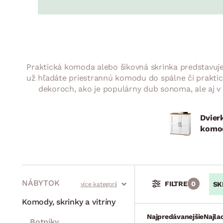
Jedáleň
BYTOVÝ TEXTIL
STOLOVANIE A VAR
Kúpeľňové zost
Detská izba
Prikrývky
Jedálenský servis
Jedálenské zos
Vankúše
Predsieň, šatník a chodba
Príbory
Záhradné zost
Koberce
Hrnce
Kuchyňa
Praktická komoda alebo šikovná skrinka predstavuje 
Závesy a žalúzie
Panvice
Kúpeľňa
už hľadáte priestrannú komodu do spálne či praktick
dekoroch, ako je populárny dub sonoma, ale aj v 
Zobrazit vše
Zobrazit vše
Záhrada
VEĽKÁ NOC
Domácnosť
Dvier
komo
NÁBYTOK
FILTRE
0
SK
Stoly a stolíky
Kreslá a sedenia
Stoličky a lavice
Postele
Šatníkové skrine
Rošty
Matrace
Komody, skrinky a vitríny
Najpredávanejšie
Najla
Botníky