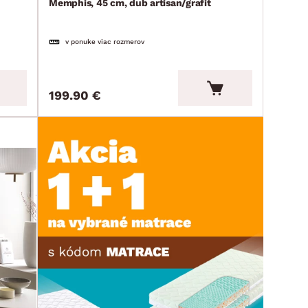
Memphis, 45 cm, dub artisan/grafit
v ponuke viac rozmerov
199.90 €