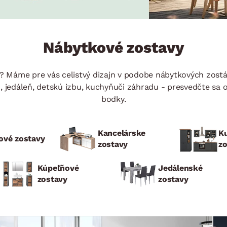
ENIE
DOMÁCE SPOTREBIČE
ZÁHRADNÉ 
avy
Zá
tavy
Z
Nábytkové zostavy
avy
 Máme pre vás celistvý dizajn v podobe nábytkových zostá
, jedáleň, detskú izbu, kuchyňuči záhradu - presvedčte sa o
bodky.
Kancelárske
K
ové zostavy
zostavy
z
Kúpeľňové
Jedálenské
zostavy
zostavy