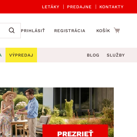
LETÁKY
PREDAJNE
KONTAKTY
PRIHLÁSIŤ
REGISTRÁCIA
KOŠÍK
A
VÝPREDAJ
BLOG
SLUŽBY
 A ORGANIZÁCIA
Záhradné sety
DROBNÉ BYTOVÉ DOPLNKY
úče
Kuchynské príslušenstvo
né stoličky a kreslá
ždniky
Kuchynské doplnky
áhradné lavice
viny
Kúpeľňové doplnky
Záhradné stoly
lečenie
Záhradné doplnky
hradné hojdačky
Zobrazit vše
áhradné lehátka