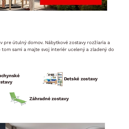
DOPLNKY
VIANOCE
hradné doplnky
ahradné zostavy
v pre útulný domov. Nábytkové zostavy rozžiaria a
 tom sami a majte svoj interiér ucelený a zladený do
uchynské
Detské zostavy
ostavy
Záhradné zostavy