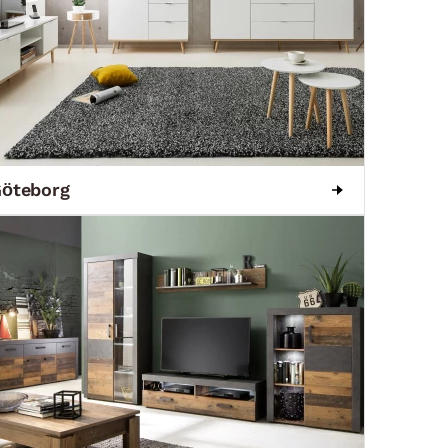
öteborg