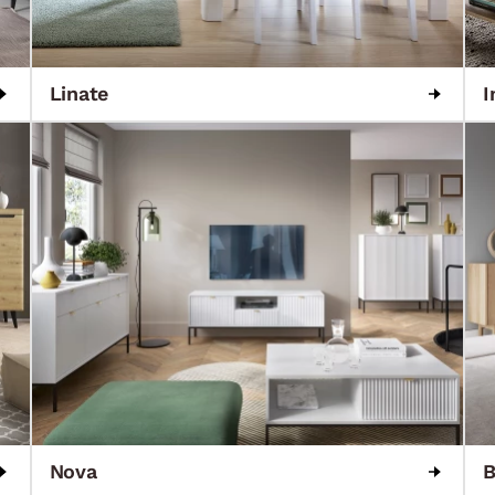
Linate
I
Nova