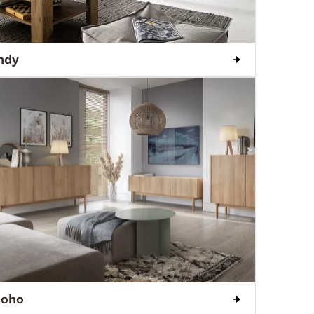
ndy
Boho