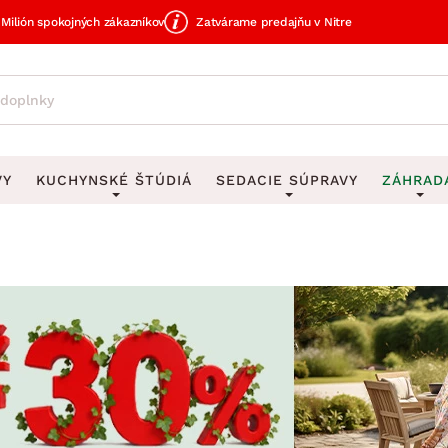
Milión spokojných zákazníkov
Zatvárame predajňu v Nitre
VY
KUCHYNSKÉ ŠTÚDIÁ
SEDACIE SÚPRAVY
ZÁHRAD
avy
DEKORÁCIE
Sedacie súpravy do U
UKLADANIE
čky
Obrazy
Vešiaky na kľ
avy
Rohové sedacie súpravy
Záhrad
Zrkadlá
Stojany na dá
tavy
Sedacie súpravy 3-2-1
Z
dlá
Hodiny
Stojany na no
avy
Sedacie súpravy na mieru
Vázy
Stojany na ob
vy
Zá
Zobrazit vše
Zobrazit vše
tavy
Z