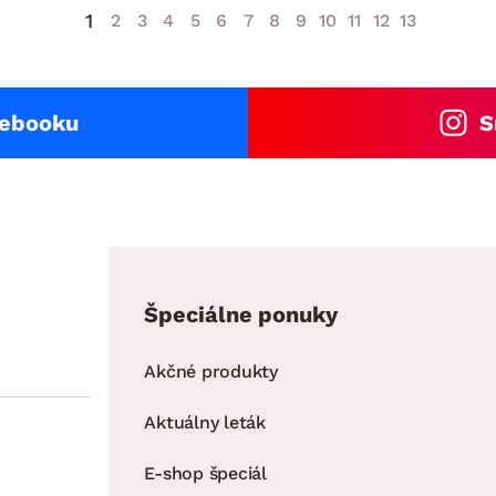
1
2
3
4
5
6
7
8
9
10
11
12
13
cebooku
S
Špeciálne ponuky
Akčné produkty
Aktuálny leták
E-shop špeciál