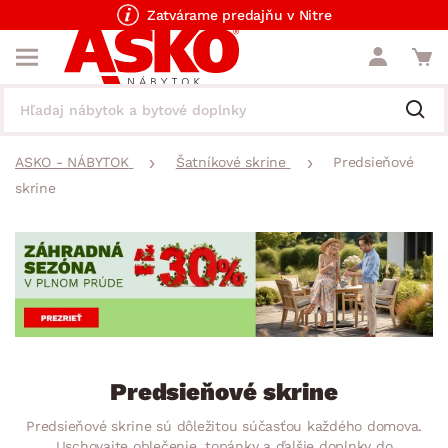
Zatvárame predajňu v Nitre
ASKO - NÁBYTOK
Šatníkové skrine
Predsieňové
skrine
Predsieňové skrine
Predsieňové skrine sú dôležitou súčasťou každého domova.
Uschovajte oblečenie, topánky a ďalšie doplnky do