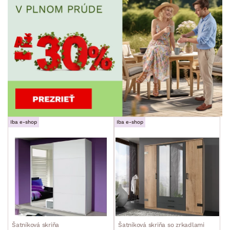
MIESTNOSŤ
ZNAČKA
SKLADOVOSŤ
Iba e-shop
Iba e-shop
Šatníková skriňa
Šatníková skriňa so zrkadlami