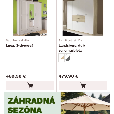
FARBA
DEKOR
Šatníková skriňa
Šatníková skriňa
Luca, 3-dverová
Landsberg, dub
ROZMERY
sonoma/biela
MATERIÁL
min.
cm
max.
cm
489.90 €
479.90 €
FUNKCIE
min.
cm
max.
cm
POVRCHOVÁ ÚPRAVA
min.
cm
max.
cm
ŠTÝL