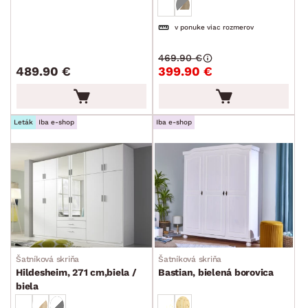
v ponuke viac rozmerov
469.90 €
489.90 €
399.90 €
Leták
Iba e-shop
Iba e-shop
Šatníková skriňa
Šatníková skriňa
Hildesheim, 271 cm,biela /
Bastian, bielená borovica
biela