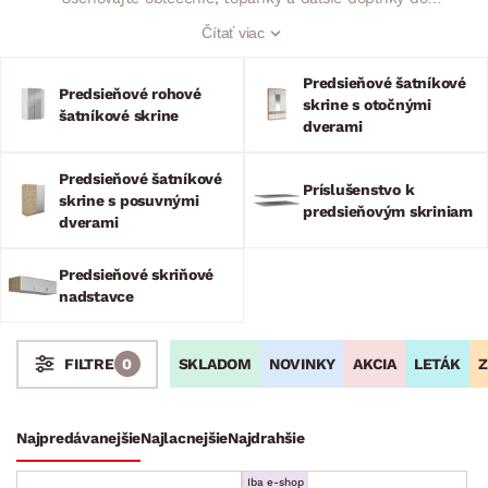
priestranných skríň s rôznym počtom dverí, políc a zásuviek.
Čítať viac
Hľadáte šatníkovú skriňu so zrkadlom alebo bez neho? Chcete
mať posuvné alebo otočné dvere? Preferujete dekor dreva,
Predsieňové šatníkové
kovu alebo betónu? Nahliadnite do našej ponuky a vyberte si!
Predsieňové rohové
skrine s otočnými
šatníkové skrine
dverami
Predsieňové šatníkové
Príslušenstvo k
skrine s posuvnými
predsieňovým skriniam
dverami
Predsieňové skriňové
nadstavce
SKLADOM
NOVINKY
AKCIA
LETÁK
Z
FILTRE
0
Stoly a stolíky
Kreslá a sedenia
Stoličky a lavice
Postele
Šatníkové skrine
Najpredávanejšie
Najlacnejšie
Najdrahšie
Šatníkové skrine s otočnými dverami
Iba e-shop