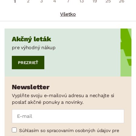
1
2
3
4
7
13
19
25
26
Všetko
Akčný leták
pre výhodný nákup
PREZRIEŤ
Newsletter
Vyplňte svoju e-mailovú adresu a nechajte si
poslať akčné ponuky a novinky.
Súhlasím so spracovaním osobných údajov pre