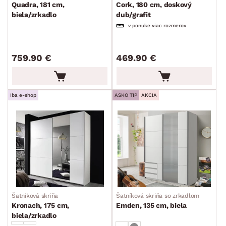
Quadra, 181 cm,
Cork, 180 cm, doskový
biela/zrkadlo
dub/grafit
v ponuke viac rozmerov
759.90 €
469.90 €
Iba e-shop
ASKO TIP
AKCIA
Šatníková skriňa
Šatníková skriňa so zrkadlom
Kronach, 175 cm,
Emden, 135 cm, biela
biela/zrkadlo