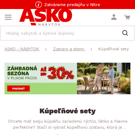
Zatvárame predajňu v Nitre
ASKO - NÁBYTOK
Zostavy a steny
Kúpeľňové sety
Kúpeľňové sety
Chcete mať svoju kúpeľňu zariadenú rýchlo, ľahko a hlavne
perfektne? Stačí si vybrať kúpeľňovú zostavu, ktorá je
dokonale farebne aj štýlovo zladená. K dispozícii sú zostavy