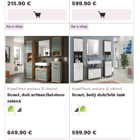
215.90 €
599.90 €
Iba e-shop
Iba e-shop
DEKOR
ROZMERY
MATERIÁL
min.
cm
max.
cm
POVRCHOVÁ ÚPRAVA
min.
cm
max.
cm
Kúpeľňová zostava (5 dielov)
Kúpeľňová zostava (5 dielov)
Scout, dub artisan/šalviovo
Scout, šedý dub/bílá lesk
ŠTÝL
zelená
min.
cm
max.
cm
MIESTNOSŤ
649.90 €
599.90 €
SKLADOVOSŤ