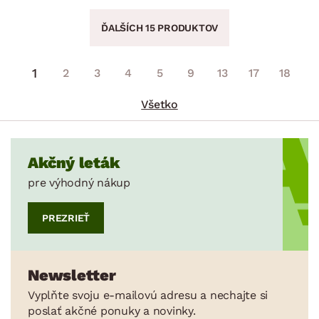
ĎALŠÍCH 15 PRODUKTOV
1
2
3
4
5
9
13
17
18
Všetko
Akčný leták
pre výhodný nákup
PREZRIEŤ
Newsletter
Vyplňte svoju e-mailovú adresu a nechajte si
poslať akčné ponuky a novinky.