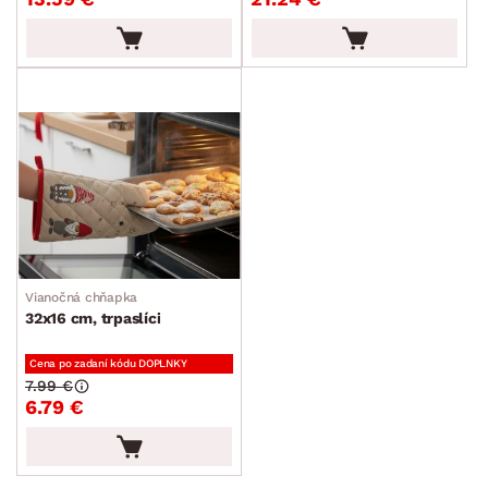
Vianočná chňapka
32x16 cm, trpaslíci
Cena po zadaní kódu DOPLNKY
7.99 €
6.79 €