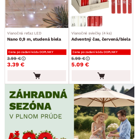
Vianočná reťaz LED
Vianočné sviečky (4 ks)
Nano 0,9 m, studená biela
Adventný čas, červená/biela
Cena po zadaní kódu DOPLNKY
Cena po zadaní kódu DOPLNKY
3.99 €
5.99 €
3.39 €
5.09 €