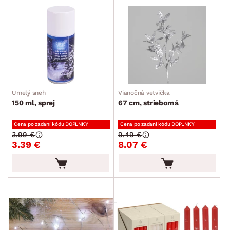
Umelý sneh
Vianočná vetvička
150 ml, sprej
67 cm, strieborná
Cena po zadaní kódu DOPLNKY
Cena po zadaní kódu DOPLNKY
3.99 €
9.49 €
3.39 €
8.07 €