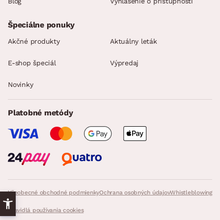
Blog
Vyhlásenie o prístupnosti
Špeciálne ponuky
Akčné produkty
Aktuálny leták
E-shop špeciál
Výpredaj
Novinky
Platobné metódy
Všeobecné obchodné podmienky
Ochrana osobných údajov
Whistleblowing
Pravidlá používania cookies