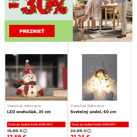
Vianočná dekorácia
Vianočné dekorácie
LED snehuliak, 25 cm
Svetelný andel, 60 cm
Cena po zadaní kódu DOPLNKY
Cena po zadaní kódu DOPLNKY
15.99 €
24.99 €
13.59 €
21.24 €