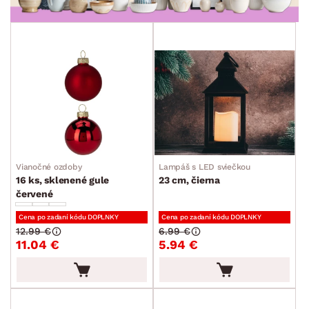
Vianočné ozdoby
Lampáš s LED sviečkou
16 ks, sklenené gule
23 cm, čierna
červené
Cena po zadaní kódu DOPLNKY
Cena po zadaní kódu DOPLNKY
12.99 €
6.99 €
11.04 €
5.94 €