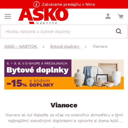
Zatvárame predajňu v Nitre
ASKO - NÁBYTOK
Bytové doplnky
Vianoce
Vianoce
Vianoce sú tu! Nalaďte sa včas na sviatočnú atmosféru s tými
najkrajšími vianočnými doplnkami a vytvorte si doma kúzlo
Vianoc. Vyberte si pôsobivé vianočné dekorácie pre vytvorenie