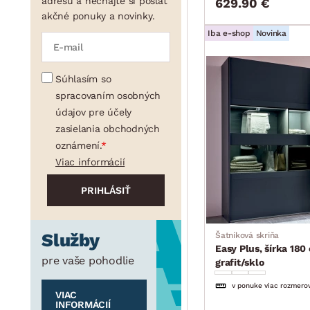
adresu a nechajte si poslať
629.90 €
akčné ponuky a novinky.
Iba e-shop
Novinka
Súhlasím so
spracovaním osobných
údajov pre účely
zasielania obchodných
oznámení.
Viac informácií
Služby
Šatníková skriňa
Easy Plus, šírka 180
pre vaše pohodlie
grafit/sklo
v ponuke viac rozmero
VIAC
INFORMÁCIÍ