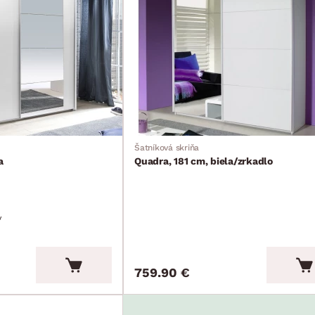
Šatníková skriňa
a
Quadra, 181 cm, biela/zrkadlo
v
759.90 €