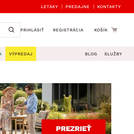
LETÁKY
PREDAJNE
KONTAKTY
PRIHLÁSIŤ
REGISTRÁCIA
KOŠÍK
A
VÝPREDAJ
BLOG
SLUŽBY
 A ORGANIZÁCIA
Záhradné sety
DROBNÉ BYTOVÉ DOPLNKY
úče
Kuchynské príslušenstvo
né stoličky a kreslá
ždniky
Kuchynské doplnky
áhradné lavice
viny
Kúpeľňové doplnky
Záhradné stoly
lečenie
Záhradné doplnky
hradné hojdačky
Zobrazit vše
áhradné lehátka