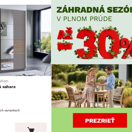
adlom
á sahara
ích variantoch