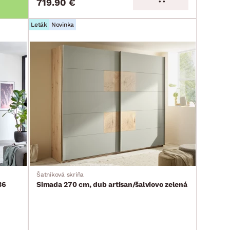
719.90 €
Leták
Novinka
Šatníková skriňa
36
Simada 270 cm, dub artisan/šalviovo zelená