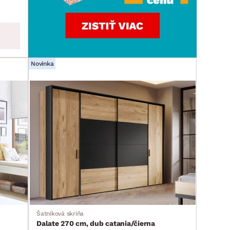
Novinka
Šatníková skriňa
Dalate 270 cm, dub catania/čierna