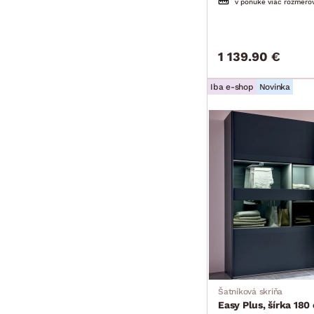
v ponuke viac rozmero
1 139.90 €
Iba e-shop
Novinka
Šatníková skriňa
Easy Plus, šírka 18