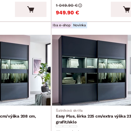
1 049.90 €
949.90 €
Iba e-shop
Novinka
Šatníková skriňa
0 cm/výška 208 cm,
Easy Plus, šírka 225 cm/extra výška 2
grafit/sklo