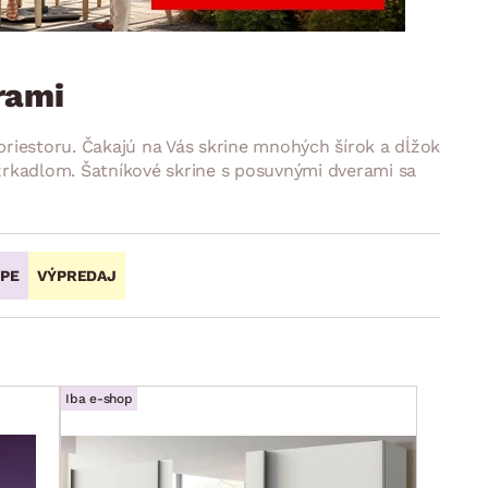
DOPLNKY
VIANOCE
hradné doplnky
ahradné zostavy
rami
riestoru. Čakajú na Vás skrine mnohých šírok a dĺžok
zrkadlom. Šatníkové skrine s posuvnými dverami sa
OPE
VÝPREDAJ
Iba e-shop