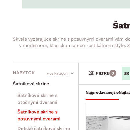
Jedáleň
BYTOVÝ TEXTIL
STOLOVANIE A VAR
Kúpeľňové zost
Detská izba
Prikrývky
Jedálenský servis
Jedálenské zos
Vankúše
Predsieň, šatník a chodba
Príbory
Šat
Záhradné zost
Koberce
Hrnce
Kuchyňa
Skvele vyzerajúce skrine s posuvnými dverami Vám do
Závesy a žalúzie
Panvice
Kúpeľňa
v modernom, klasickom alebo rustikálnom štýle. Z
Zobrazit vše
Zobrazit vše
Záhrada
VEĽKÁ NOC
Domácnosť
NÁBYTOK
FILTRE
0
SK
Stoly a stolíky
Kreslá a sedenia
Stoličky a lavice
Postele
Šatníkové skrine
Najpredávanejšie
Najla
Šatníkové skrine s
otočnými dverami
Šatníkové skrine s
posuvnými dverami
Detské šatníkové skrine