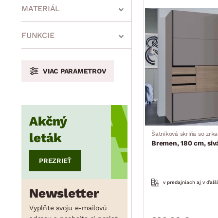
MATERIÁL
min.
cm
max.
cm
FUNKCIE
VIAC PARAMETROV
min.
cm
max.
cm
Akčný
min.
cm
max.
cm
leták
Šatníková skriňa so zrk
Bremen, 180 cm, siv
PREZRIEŤ
v predajniach aj v ďalš
Newsletter
Vyplňte svoju e-mailovú