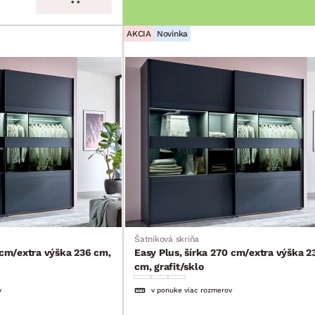
AKCIA
Novinka
Šatníková skriňa
 cm/extra výška 236 cm,
Easy Plus, šírka 270 cm/extra výška 2
cm, grafit/sklo
v
v ponuke viac rozmerov