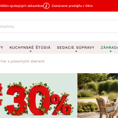
Milión spokojných zákazníkov
Zatvárame predajňu v Nitre
VY
KUCHYNSKÉ ŠTÚDIÁ
SEDACIE SÚPRAVY
ZÁHRAD
rine s posuvnými dverami
avy
DEKORÁCIE
Sedacie súpravy do U
UKLADANIE
čky
Obrazy
Vešiaky na kľ
avy
Rohové sedacie súpravy
Záhrad
Zrkadlá
Stojany na dá
tavy
Sedacie súpravy 3-2-1
Z
dlá
Hodiny
Stojany na no
avy
Sedacie súpravy na mieru
Vázy
Stojany na ob
vy
Zá
Zobrazit vše
Zobrazit vše
tavy
Z