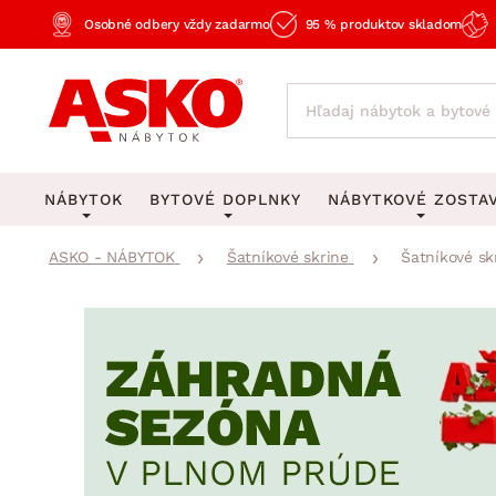
Osobné odbery vždy zadarmo
95 % produktov skladom
NÁBYTOK
BYTOVÉ DOPLNKY
NÁBYTKOVÉ ZOSTA
ASKO - NÁBYTOK
Šatníkové skrine
Šatníkové sk
KOBERCE
OSVETLENIE
Obývacie zost
Veľké a stredné koberce
Stolové lampy a lampi
Spálňové zost
Behúne a malé koberce
Stropné osvetlenie
Kancelárske zos
Obývacia izba
Detské koberce
Lustre a závesné svieti
Kuchynské zost
Spálňa
Kúpeľňové predložky
Stojacie lampy
Detské zosta
Pracovňa a kancelária
Zobrazit vše
Zobrazit vše
Predsieňové zos