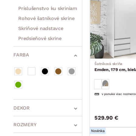
Príslušenstvo ku skriniam
Rohové šatníkové skrine
Skriňové nadstavce
Predsieňové skrine
Rošty
Matrace
Komody, skrinky a vitríny
Bytové doplnky
Sedacie súpravy a pohovky
Zostavy a steny
Drobný nábytok
Spotrebiče
FARBA
Šatníková skriňa
Emden, 179 cm, biel
v ponuke viac rozmero
DEKOR
529.90 €
ROZMERY
Novinka