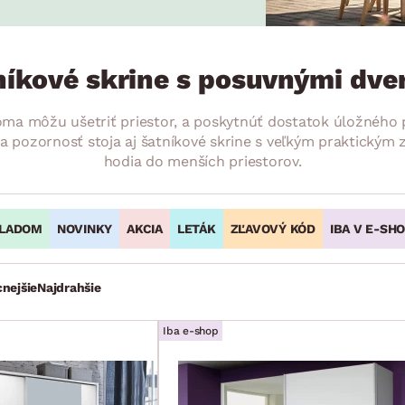
ENIE
DOMÁCE SPOTREBIČE
ZÁHRADNÉ 
avy
Zá
tavy
Z
níkové skrine s posuvnými dve
avy
ma môžu ušetriť priestor, a poskytnúť dostatok úložného p
a pozornosť stoja aj šatníkové skrine s veľkým praktickým 
hodia do menších priestorov.
LADOM
NOVINKY
AKCIA
LETÁK
ZĽAVOVÝ KÓD
IBA V E-SH
cnejšie
Najdrahšie
Iba e-shop