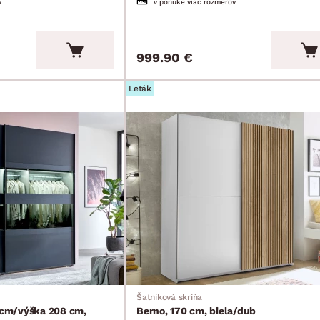
v
v ponuke viac rozmerov
999.90 €
Leták
Šatníková skriňa
0 cm/výška 208 cm,
Berno, 170 cm, biela/dub