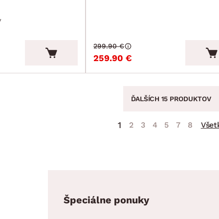
v
299.90 €
259.90 €
ĎALŠÍCH 15 PRODUKTOV
1
2
3
4
5
7
8
Všet
Špeciálne ponuky