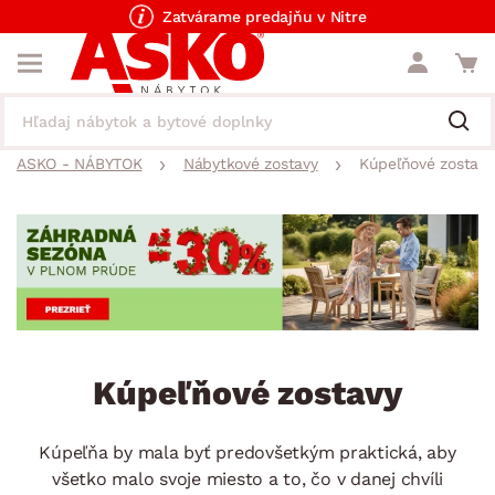
Zatvárame predajňu v Nitre
ASKO - NÁBYTOK
Nábytkové zostavy
Kúpeľňové zostavy
Kúpeľňové zostavy
Kúpeľňa by mala byť predovšetkým praktická, aby
všetko malo svoje miesto a to, čo v danej chvíli