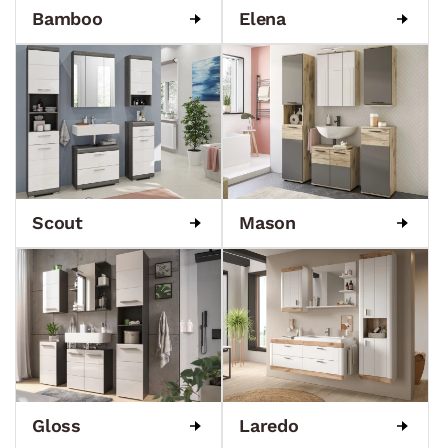
Bamboo
Elena
Scout
Mason
Gloss
Laredo