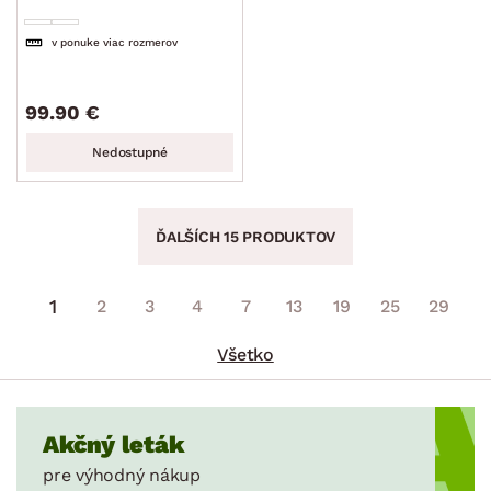
v ponuke viac rozmerov
99.90 €
Nedostupné
ĎALŠÍCH 15 PRODUKTOV
1
2
3
4
7
13
19
25
29
Všetko
Akčný leták
pre výhodný nákup