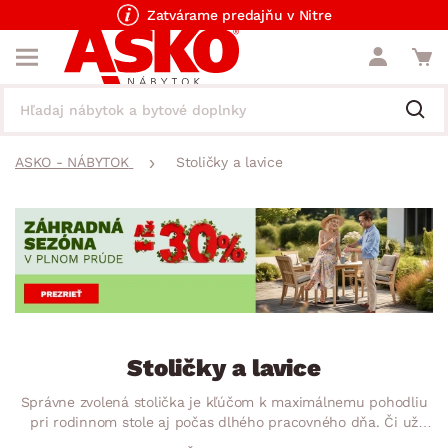
Zatvárame predajňu v Nitre
ASKO - NÁBYTOK
Stoličky a lavice
Stoličky a lavice
Správne zvolená stolička je kľúčom k maximálnemu pohodliu
pri rodinnom stole aj počas dlhého pracovného dňa. Či už
zariaďujete kuchyňu, domácu pracovňu, alebo detskú izbu,