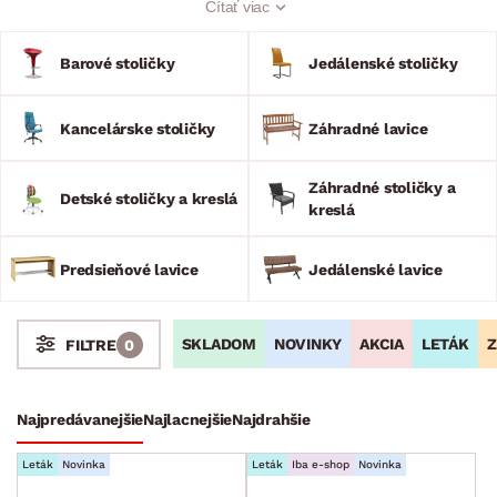
Čítať viac
z našej širokej ponuky si ľahko vyberiete. Zvoliť môžete
elegantné čalúnené aj praktické plastové jedálenské stoličky,
dizajnové barové stoličky alebo štýlové jedálenské lavice, ktoré
Barové stoličky
Jedálenské stoličky
vám ušetria miesto. Pre zdravý chrbát pri práci aj učení
ponúkame kvalitné kancelárske a detské stoličky
s nastaviteľnou výškou. Objavte modely v rôznych materiáloch,
Kancelárske stoličky
Záhradné lavice
farbách a vyhotoveniach, ktoré vkusne dotvoria charakter
vášho interiéru.
Záhradné stoličky a
Detské stoličky a kreslá
kreslá
Predsieňové lavice
Jedálenské lavice
SKLADOM
NOVINKY
AKCIA
LETÁK
Z
FILTRE
0
Stoly a stolíky
Kreslá a sedenia
Stoličky a lavice
Najpredávanejšie
Najlacnejšie
Najdrahšie
Barové stoličky
Leták
Novinka
Leták
Iba e-shop
Novinka
Jedálenské stoličky