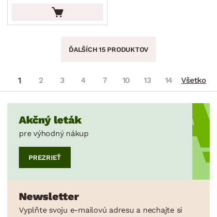
ĎALŠÍCH 15 PRODUKTOV
1
2
3
4
7
10
13
14
Všetko
Akčný leták
pre výhodný nákup
PREZRIEŤ
Newsletter
Vyplňte svoju e-mailovú adresu a nechajte si