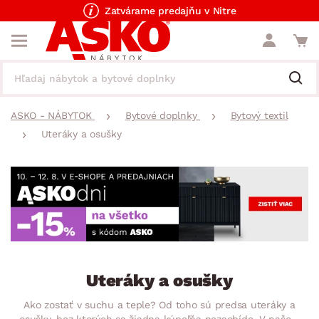
Zatvárame predajňu v Nitre
ASKO - NÁBYTOK
Bytové doplnky
Bytový textil
Uteráky a osušky
Uteráky a osušky
Ako zostať v suchu a teple? Od toho sú predsa uteráky a
osušky, bez ktorých sa žiadna kúpeľňa nezaobíde. V našom