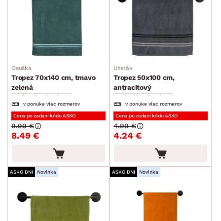
Osuška
Uterák
Tropez 70x140 cm, tmavo
Tropez 50x100 cm,
zelená
antracitový
v ponuke viac rozmerov
v ponuke viac rozmerov
Cena po zadaní kódu ASKO
Cena po zadaní kódu ASKO
9.99 €
4.99 €
8.49 €
4.24 €
ASKO DNI
Novinka
ASKO DNI
Novinka