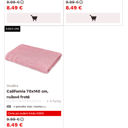
9.99 €
9.99 €
8.49 €
8.49 €
ASKO DNI
Osuška
California 70x140 cm,
ružové froté
+ 4 farby
v ponuke viac rozmerov
Cena po zadaní kódu ASKO
9.99 €
8.49 €