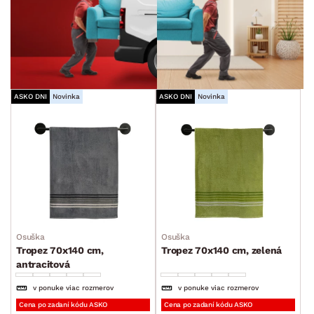
ASKO DNI
Novinka
ASKO DNI
Novinka
Osuška
Osuška
Tropez 70x140 cm,
Tropez 70x140 cm, zelená
antracitová
v ponuke viac rozmerov
v ponuke viac rozmerov
Cena po zadaní kódu ASKO
Cena po zadaní kódu ASKO