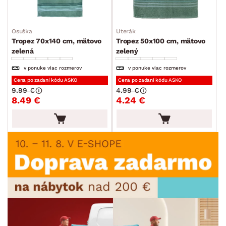
Osuška
Uterák
Tropez 70x140 cm, mätovo
Tropez 50x100 cm, mätovo
zelená
zelený
v ponuke viac rozmerov
v ponuke viac rozmerov
Cena po zadaní kódu ASKO
Cena po zadaní kódu ASKO
9.99 €
4.99 €
8.49 €
4.24 €