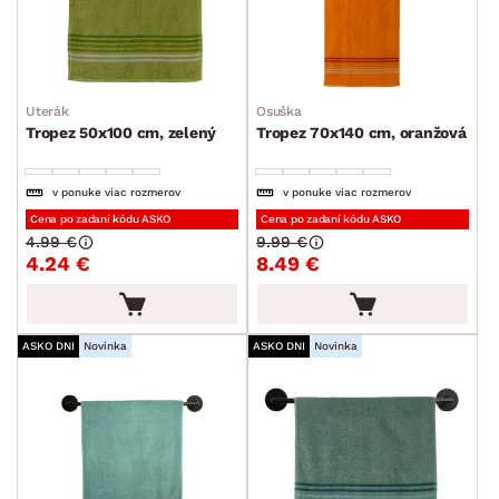
Uterák
Osuška
Tropez 50x100 cm, zelený
Tropez 70x140 cm, oranžová
v ponuke viac rozmerov
v ponuke viac rozmerov
Cena po zadaní kódu ASKO
Cena po zadaní kódu ASKO
4.99 €
9.99 €
4.24 €
8.49 €
ASKO DNI
Novinka
ASKO DNI
Novinka