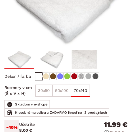
Dekor / farba
Rozmery v cm
30x50
50x100
70x140
(Š x V x H)
Skladom v e-shope
K osobnému odberu ZADARMO ihneď na
3 predajniach
11.99 €
Ušetríte
-40%
8.00 €