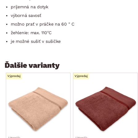
príjemná na dotyk
výborná savosť
možno prať v práčke na 60 ° C
žehlenie: max. 110°C
je možné sušiť v sušičke
Ďalšie varianty
Výpredaj
Výpredaj
Uterák
Uterák