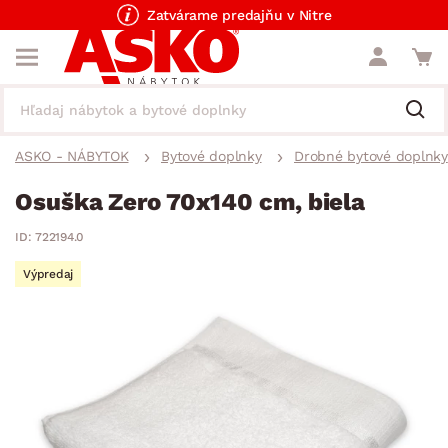
Zatvárame predajňu v Nitre
ASKO - NÁBYTOK
Bytové doplnky
Drobné bytové doplnky
Osuška Zero 70x140 cm, biela
ID: 722194.0
Výpredaj