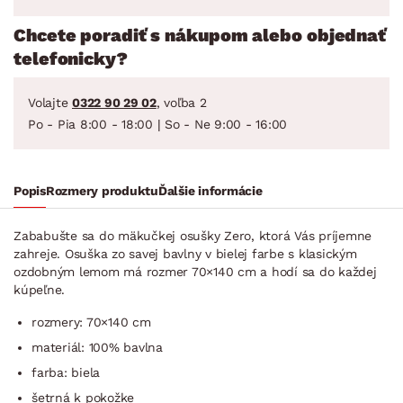
Chcete poradiť s nákupom alebo objednať
telefonicky?
Volajte
0322 90 29 02
, voľba 2
Po - Pia 8:00 - 18:00 | So - Ne 9:00 - 16:00
Popis
Rozmery produktu
Ďalšie informácie
Zababušte sa do mäkučkej osušky Zero, ktorá Vás príjemne
zahreje. Osuška zo savej bavlny v bielej farbe s klasickým
ozdobným lemom má rozmer 70×140 cm a hodí sa do každej
kúpeľne.
rozmery: 70×140 cm
materiál: 100% bavlna
farba: biela
šetrná k pokožke