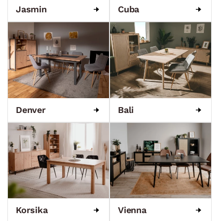
Jasmin
Cuba
Denver
Bali
Korsika
Vienna