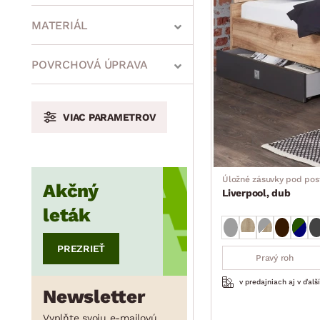
MATERIÁL
min.
cm
max.
cm
POVRCHOVÁ ÚPRAVA
VIAC PARAMETROV
min.
cm
max.
cm
Úložné zásuvky pod post
Akčný
min.
cm
max.
cm
Liverpool, dub
leták
PREZRIEŤ
Pravý roh
v predajniach aj v ďalš
Newsletter
Vyplňte svoju e-mailovú