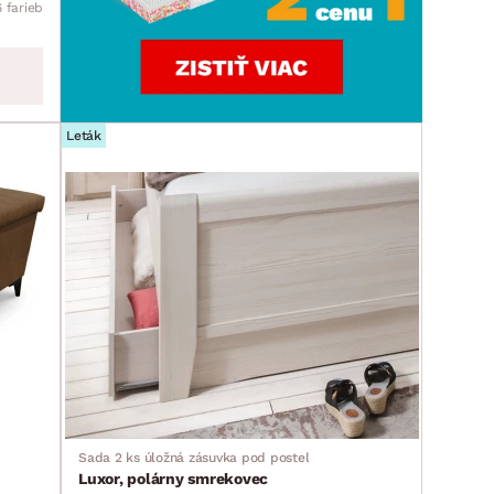
6 farieb
Leták
Sada 2 ks úložná zásuvka pod posteľ
Luxor, polárny smrekovec