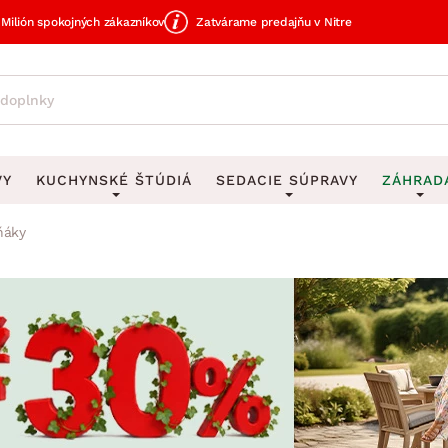
Milión spokojných zákazníkov
Zatvárame predajňu v Nitre
VY
KUCHYNSKÉ ŠTÚDIÁ
SEDACIE SÚPRAVY
ZÁHRAD
ňáky
avy
DEKORÁCIE
Sedacie súpravy do U
UKLADANIE
čky
Obrazy
Vešiaky na kľ
avy
Rohové sedacie súpravy
Záhrad
Zrkadlá
Stojany na dá
tavy
Sedacie súpravy 3-2-1
Z
dlá
Hodiny
Stojany na no
avy
Sedacie súpravy na mieru
Vázy
Stojany na ob
vy
Zá
Zobrazit vše
Zobrazit vše
tavy
Z