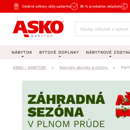
Osobné odbery vždy zadarmo
95 % produktov skladom
NÁBYTOK
BYTOVÉ DOPLNKY
NÁBYTKOVÉ ZOSTA
ASKO - NÁBYTOK
Komody, skrinky a vitríny
Peri
KOBERCE
OSVETLENIE
Obývacie zost
Veľké a stredné koberce
Stolové lampy a lampi
Spálňové zost
Behúne a malé koberce
Stropné osvetlenie
Kancelárske zos
Obývacia izba
Detské koberce
Lustre a závesné svieti
Kuchynské zost
Spálňa
Kúpeľňové predložky
Stojacie lampy
Detské zosta
Pracovňa a kancelária
Zobrazit vše
Zobrazit vše
Predsieňové zos