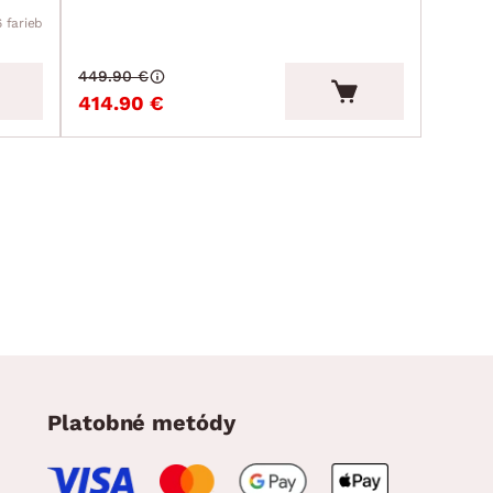
6 farieb
449.90 €
414.90 €
Platobné metódy