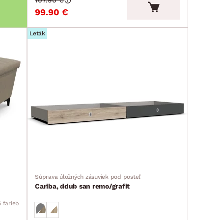
107.90 €
99.90 €
Leták
Súprava úložných zásuviek pod posteľ
Cariba, ddub san remo/grafit
6 farieb