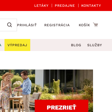
LETÁKY
PREDAJNE
KONTAKTY
PRIHLÁSIŤ
REGISTRÁCIA
KOŠÍK
A
VÝPREDAJ
BLOG
SLUŽBY
 A ORGANIZÁCIA
Záhradné sety
DROBNÉ BYTOVÉ DOPLNKY
úče
Kuchynské príslušenstvo
né stoličky a kreslá
ždniky
Kuchynské doplnky
áhradné lavice
viny
Kúpeľňové doplnky
Záhradné stoly
lečenie
Záhradné doplnky
hradné hojdačky
Zobrazit vše
áhradné lehátka