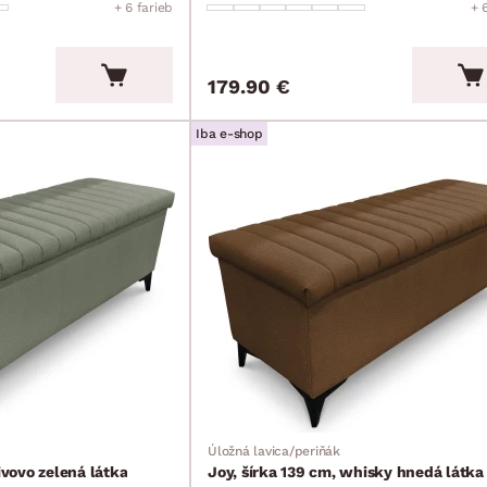
+ 6 farieb
+ 
179.90 €
Iba e-shop
Úložná lavica/periňák
ivovo zelená látka
Joy, šírka 139 cm, whisky hnedá látka