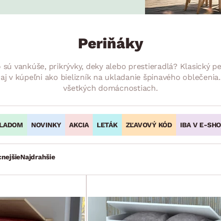
ENIE
DOMÁCE SPOTREBIČE
ZÁHRADNÉ 
avy
Zá
tavy
Z
Periňáky
avy
o sú vankúše, prikrývky, deky alebo prestieradlá? Klasický p
 aj v kúpeľni ako bielizník na ukladanie špinavého oblečenia
všetkých domácnostiach.
LADOM
NOVINKY
AKCIA
LETÁK
ZĽAVOVÝ KÓD
IBA V E-SH
cnejšie
Najdrahšie