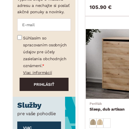
adresu a nechajte si poslať
105.90 €
akčné ponuky a novinky.
Súhlasím so
spracovaním osobných
údajov pre účely
zasielania obchodných
oznámení.
Viac informácií
Služby
Periňák
Sleep, dub artisan
pre vaše pohodlie
VIAC