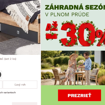
eĺ (set 2 ks)
Ľavý roh
ích variantoch