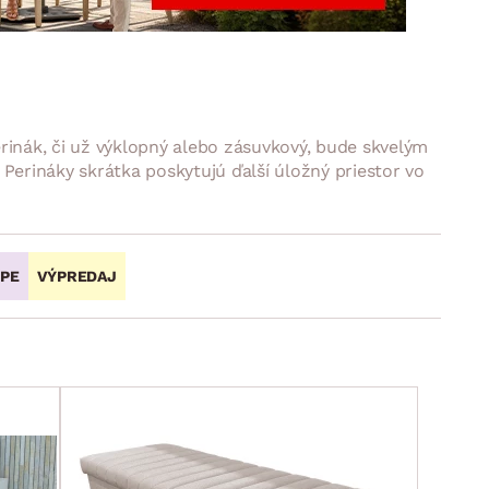
DOPLNKY
VIANOCE
hradné doplnky
ahradné zostavy
erinák, či už výklopný alebo zásuvkový, bude skvelým
. Perináky skrátka poskytujú ďalší úložný priestor vo
OPE
VÝPREDAJ