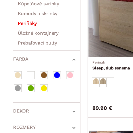
Kúpeľňové skrinky
Komody a skrinky
Periňáky
Úložné kontajnery
Prebaľovací pulty
Bytové doplnky
Sedacie súpravy a pohovky
Zostavy a steny
Drobný nábytok
Spotrebiče
FARBA
Periňák
Sleep, dub sonoma
89.90 €
DEKOR
ROZMERY