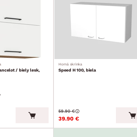
a
Horná skrinka
ncelot / biely lesk,
Speed H 100, biela
v
59.90 €
39.90 €