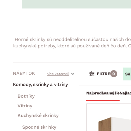
Jedáleň
BYTOVÝ TEXTIL
STOLOVANIE A VAR
Kúpeľňové zost
Detská izba
Prikrývky
Jedálenský servis
Jedálenské zos
Vankúše
Predsieň, šatník a chodba
Príbory
Záhradné zost
Koberce
Hrnce
Kuchyňa
Horné skrinky sú neoddeliteľnou súčasťou našich d
Závesy a žalúzie
Panvice
Kúpeľňa
kuchynské potreby, ktoré sú používané deň čo deň. O
Zobrazit vše
Zobrazit vše
Záhrada
VEĽKÁ NOC
Domácnosť
NÁBYTOK
FILTRE
0
SK
Stoly a stolíky
Kreslá a sedenia
Stoličky a lavice
Postele
Šatníkové skrine
Rošty
Matrace
Komody, skrinky a vitríny
Najpredávanejšie
Najla
Botníky
Vitríny
Kuchynské skrinky
Spodné skrinky