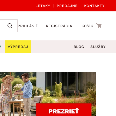
LETÁKY
PREDAJNE
KONTAKTY
PRIHLÁSIŤ
REGISTRÁCIA
KOŠÍK
A
VÝPREDAJ
BLOG
SLUŽBY
 A ORGANIZÁCIA
Záhradné sety
DROBNÉ BYTOVÉ DOPLNKY
úče
Kuchynské príslušenstvo
né stoličky a kreslá
ždniky
Kuchynské doplnky
áhradné lavice
viny
Kúpeľňové doplnky
Záhradné stoly
lečenie
Záhradné doplnky
hradné hojdačky
Zobrazit vše
áhradné lehátka