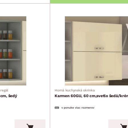
regál
Horná kuchynská skrinka
cm, šedý
Karmen 60GU, 60 cm,svetlo šedá/kré
v ponuke viac rozmerov