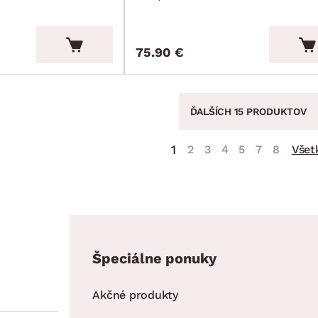
75.90 €
ĎALŠÍCH 15 PRODUKTOV
1
2
3
4
5
7
8
Všet
Špeciálne ponuky
Akčné produkty