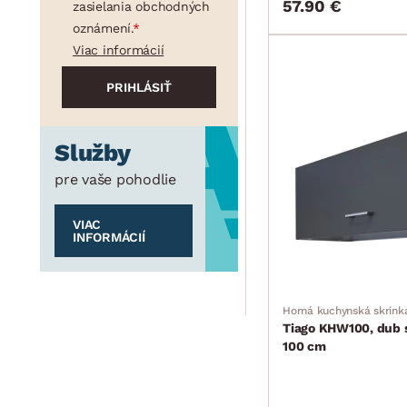
57.90 €
zasielania obchodných
oznámení.
Viac informácií
Služby
pre vaše pohodlie
VIAC
INFORMÁCIÍ
Horná kuchynská skrink
Tiago KHW100, dub s
100 cm