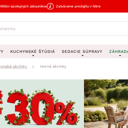
Milión spokojných zákazníkov
Zatvárame predajňu v Nitre
VY
KUCHYNSKÉ ŠTÚDIÁ
SEDACIE SÚPRAVY
ZÁHRAD
ynské skrinky
Horné skrinky
avy
DEKORÁCIE
Sedacie súpravy do U
UKLADANIE
čky
Obrazy
Vešiaky na kľ
avy
Rohové sedacie súpravy
Záhrad
Zrkadlá
Stojany na dá
tavy
Sedacie súpravy 3-2-1
Z
dlá
Hodiny
Stojany na no
avy
Sedacie súpravy na mieru
Vázy
Stojany na ob
vy
Zá
Zobrazit vše
Zobrazit vše
tavy
Z