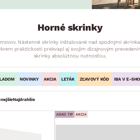
ENIE
DOMÁCE SPOTREBIČE
ZÁHRADNÉ 
avy
Zá
tavy
Z
Horné skrinky
avy
omovov. Nástenné skrinky inštalované nad spodnými skrink
krem praktickosti prekvapí aj svojim dizajnovým prevedení
skrinky absolútnou nutnosťou.
LADOM
NOVINKY
AKCIA
LETÁK
ZĽAVOVÝ KÓD
IBA V E-SH
cnejšie
Najdrahšie
ASKO TIP
AKCIA