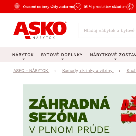
Osobné odbery vždy zadarmo
95 % produktov skladom
NÁBYTOK
BYTOVÉ DOPLNKY
NÁBYTKOVÉ ZOSTA
ASKO - NÁBYTOK
Komody, skrinky a vitríny
Kuch
KOBERCE
OSVETLENIE
Obývacie zost
Veľké a stredné koberce
Stolové lampy a lampi
Spálňové zost
Behúne a malé koberce
Stropné osvetlenie
Kancelárske zos
Obývacia izba
Detské koberce
Lustre a závesné svieti
Kuchynské zost
Spálňa
Kúpeľňové predložky
Stojacie lampy
Detské zosta
Pracovňa a kancelária
Zobrazit vše
Zobrazit vše
Predsieňové zos