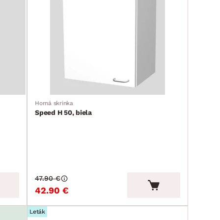
Horná skrinka
Speed H 50, biela
47.90 €
42.90 €
Leták