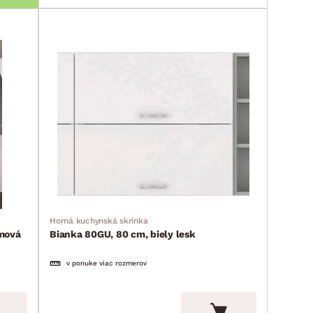
Horná kuchynská skrinka
mová
Bianka 80GU, 80 cm, biely lesk
v ponuke viac rozmerov