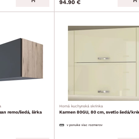
94.90 €
a
Horná kuchynská skrinka
an remo/šedá, šírka
Karmen 80GU, 80 cm, svetlo šedá/kr
v ponuke viac rozmerov