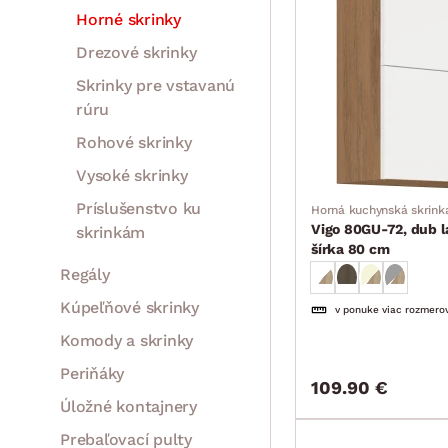
Horné skrinky
Drezové skrinky
Skrinky pre vstavanú
rúru
Rohové skrinky
Vysoké skrinky
Príslušenstvo ku
Horná kuchynská skrink
Vigo 80GU-72, dub la
skrinkám
šírka 80 cm
Regály
Kúpeľňové skrinky
v ponuke viac rozmero
Komody a skrinky
Periňáky
109.90 €
Úložné kontajnery
Prebaľovací pulty