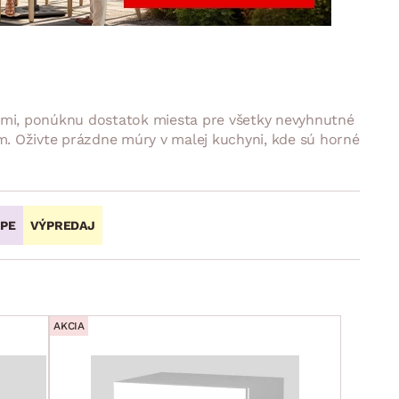
DOPLNKY
VIANOCE
hradné doplnky
ahradné zostavy
ami, ponúknu dostatok miesta pre všetky nevyhnutné
m. Oživte prázdne múry v malej kuchyni, kde sú horné
OPE
VÝPREDAJ
AKCIA