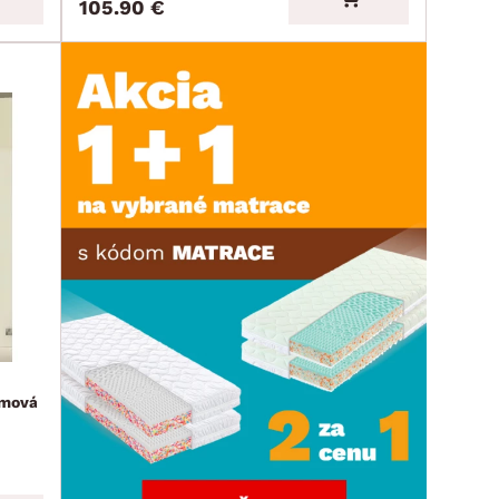
105.90 €
émová