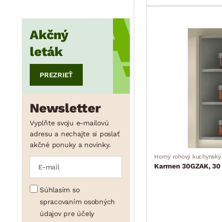
Akčný
min.
cm
max.
cm
leták
PREZRIEŤ
Newsletter
Vyplňte svoju e-mailovú
adresu a nechajte si poslať
akčné ponuky a novinky.
Horný rohový kuchynský 
Karmen 30GZAK, 30 
Súhlasím so
spracovaním osobných
údajov pre účely