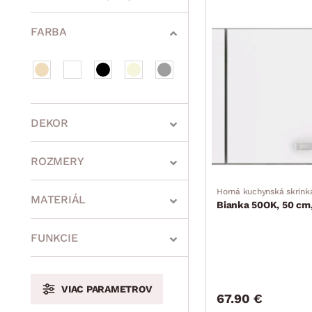
Bytové doplnky
Sedacie súpravy a pohovky
Zostavy a steny
Drobný nábytok
Spotrebiče
FARBA
DEKOR
ROZMERY
Horná kuchynská skrink
MATERIÁL
Bianka 50OK, 50 cm,
min.
cm
max.
cm
FUNKCIE
VIAC PARAMETROV
min.
cm
max.
cm
67.90 €