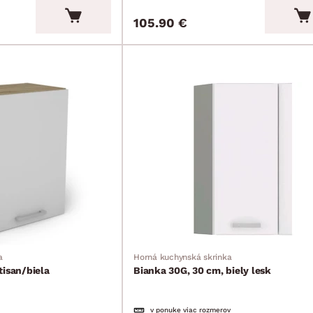
105.90 €
a
Horná kuchynská skrinka
tisan/biela
Bianka 30G, 30 cm, biely lesk
v ponuke viac rozmerov