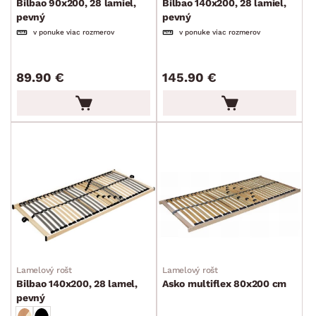
MATERIÁL
Bilbao 90x200, 28 lamiel,
Bilbao 140x200, 28 lamiel,
min.
cm
max.
cm
pevný
pevný
v ponuke viac rozmerov
v ponuke viac rozmerov
FUNKCIE
min.
cm
max.
cm
89.90 €
145.90 €
POVRCHOVÁ ÚPRAVA
min.
cm
max.
cm
ŠTÝL
MIESTNOSŤ
SKLADOVOSŤ
Lamelový rošt
Lamelový rošt
Bilbao 140x200, 28 lamel,
Asko multiflex 80x200 cm
pevný