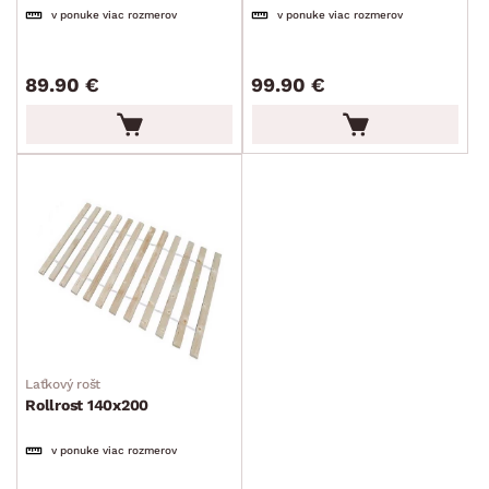
v ponuke viac rozmerov
v ponuke viac rozmerov
89.90 €
99.90 €
Laťkový rošt
Rollrost 140x200
v ponuke viac rozmerov