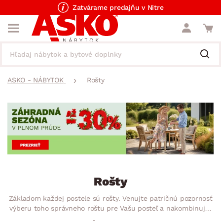
Zatvárame predajňu v Nitre
ASKO - NÁBYTOK
Rošty
Rošty
Základom každej postele sú rošty. Venujte patričnú pozornosť
výberu toho správneho roštu pre Vašu posteľ a nakombinujte
polohovací lamelový alebo pevný laťkový rošt s pružinovým